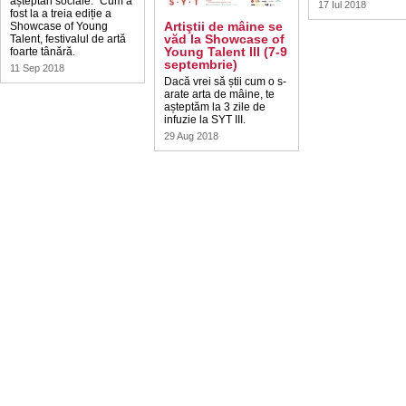
așteptări sociale.” Cum a
17 Iul 2018
fost la a treia ediție a
Artiştii de mâine se
Showcase of Young
văd la Showcase of
Talent, festivalul de artă
Young Talent III (7-9
foarte tânără.
septembrie)
11 Sep 2018
Dacă vrei să știi cum o s-
arate arta de mâine, te
așteptăm la 3 zile de
infuzie la SYT III.
29 Aug 2018