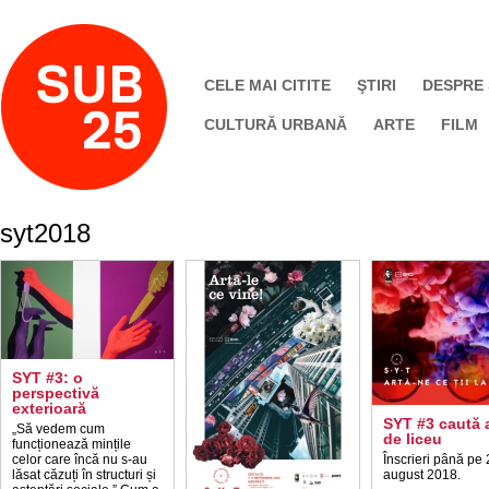
CELE MAI CITITE
ŞTIRI
DESPRE
CULTURĂ URBANĂ
ARTE
FILM
syt2018
SYT #3: o
perspectivă
exterioară
SYT #3 caută a
„Să vedem cum
de liceu
funcționează mințile
celor care încă nu s-au
Înscrieri până pe 
lăsat căzuți în structuri și
august 2018.