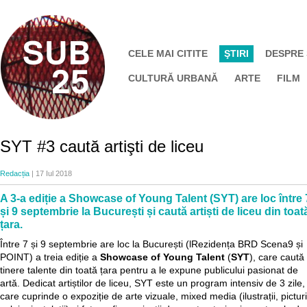
CELE MAI CITITE
ŞTIRI
DESPRE
CULTURĂ URBANĂ
ARTE
FILM
SYT #3 caută artişti de liceu
Redacția
| 17 Iul 2018
A 3-a ediție a Showcase of Young Talent (SYT) are loc între 
și 9 septembrie la București și caută artiști de liceu din toat
țara.
Între 7 și 9 septembrie are loc la București (lRezidența BRD Scena9 și
POINT) a treia ediție a
Showcase of Young Talent
(
SYT
), care caută
tinere talente din toată țara pentru a le expune publicului pasionat de
artă. Dedicat artiștilor de liceu, SYT este un program intensiv de 3 zile,
care cuprinde o expoziție de arte vizuale, mixed media (ilustrații, picturi