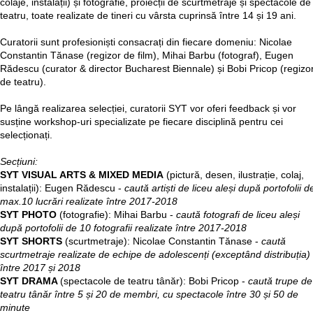
colaje, instalații) și fotografie, proiecții de scurtmetraje și spectacole de
teatru, toate realizate de tineri cu vârsta cuprinsă între 14 și 19 ani.
Curatorii sunt profesioniști consacrați din fiecare domeniu: Nicolae
Constantin Tănase (regizor de film), Mihai Barbu (fotograf), Eugen
Rădescu (curator & director Bucharest Biennale) și Bobi Pricop (regizo
de teatru).
Pe lângă realizarea selecției, curatorii SYT vor oferi feedback și vor
susține workshop-uri specializate pe fiecare disciplină pentru cei
selecționați.
Secțiuni:
SYT VISUAL ARTS & MIXED MEDIA
(pictură, desen, ilustrație, colaj,
instalații): Eugen Rădescu -
caută artiști de liceu aleși după portofolii d
max.10 lucrări realizate între 2017-2018
SYT PHOTO
(fotografie): Mihai Barbu -
caută fotografi de liceu aleși
după portofolii de 10 fotografii realizate între 2017-2018
SYT SHORTS
(scurtmetraje): Nicolae Constantin Tănase -
caută
scurtmetraje realizate de echipe de adolescenți (exceptând distribuția)
între 2017 și 2018
SYT DRAMA
(spectacole de teatru tânăr): Bobi Pricop -
caută trupe de
teatru tânăr între 5 și 20 de membri, cu spectacole între 30 și 50 de
minute