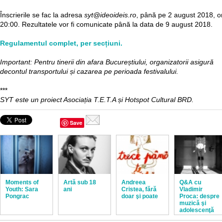
Înscrierile se fac la adresa
syt@ideoideis.ro
, până pe 2 august 2018, o
20:00. Rezultatele vor fi comunicate până la data de 9 august 2018.
Regulamentul complet, per secțiuni.
Important: Pentru tinerii din afara Bucureștiului, organizatorii asigură
decontul transportului și cazarea pe perioada festivalului.
***
SYT este un proiect Asociația T.E.T.A și Hotspot Cultural BRD.
Save
Moments of
Artă sub 18
Andreea
Q&A cu
Youth: Sara
ani
Cristea, fără
Vladimir
Pongrac
doar şi poate
Proca: despre
muzică şi
adolescenţă