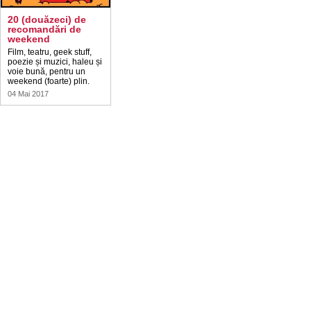
20 (douăzeci) de
recomandări de
weekend
Film, teatru, geek stuff,
poezie și muzici, haleu și
voie bună, pentru un
weekend (foarte) plin.
04 Mai 2017