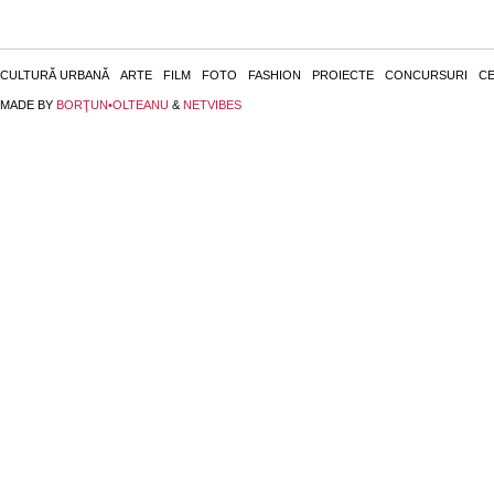
CULTURĂ URBANĂ
ARTE
FILM
FOTO
FASHION
PROIECTE
CONCURSURI
CE
MADE BY
BORŢUN•OLTEANU
&
NETVIBES