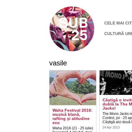
CELE MAI CIT
CULTURĂ UR
vasile
Câştigă o invit
dublă la The 
Jacks!
Waha Festival 2016:
The Mono Jacks re
muzică blană,
Control, joi - 25 apr
rafting şi atitudine
Câștigă aici două b
eco
24 Apr 2013
Waha 2016 (21 - 25 iulie)