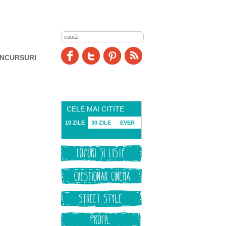
NCURSURI
CELE MAI CITITE
10 ZILE
30 ZILE
EVER