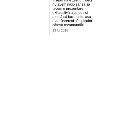
înseamnă 4 zile full, deci
nu avem nicio șansă să
facem o prezentare
exhaustivă a ce poți și
merită să faci acolo, așa
c-am încercat să spicuim
câteva recomandări.
13 Iul 2016