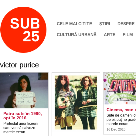
CELE MAI CITITE
ŞTIRI
DESPRE
CULTURĂ URBANĂ
ARTE
FILM
victor purice
Cinema, mon 
Patru sute în 1990,
Sute de oameni c
opt în 2016
pe ei, puține grad
Protestul unor liceeni
marele ecran.
care vor să salveze
16 Dec 2015
marele ecran.