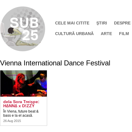
CELE MAI CITITE
ŞTIRI
DESPRE
CULTURĂ URBANĂ
ARTE
FILM
Vienna International Dance Festival
dela Sora Treişpe:
H∆NN∆ x D!ZZY
În Viena, future beat &
bass e la el acasă.
26 Aug 2015