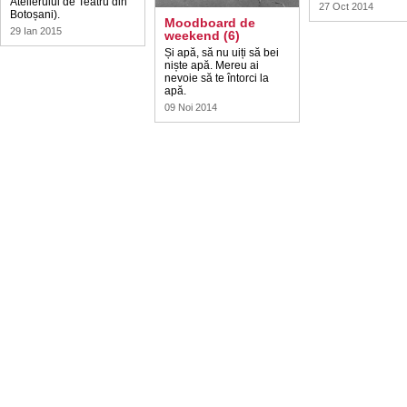
Atelierului de Teatru din
27 Oct 2014
Botoșani).
Moodboard de
29 Ian 2015
weekend (6)
Și apă, să nu uiți să bei
niște apă. Mereu ai
nevoie să te întorci la
apă.
09 Noi 2014