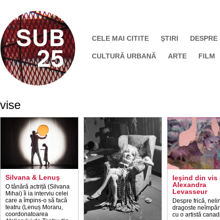
CELE MAI CITITE
ŞTIRI
DESPRE
CULTURĂ URBANĂ
ARTE
FILM
vise
Silvana & Lenuş
Ieşind din vis
Alexandra
O tânără actriță (Silvana
Levasseur
Mihai) îi ia interviu celei
care a împins-o să facă
Despre frică, nelin
teatru (Lenuș Moraru,
dragoste neîmpărt
coordonatoarea
cu o artistă canad