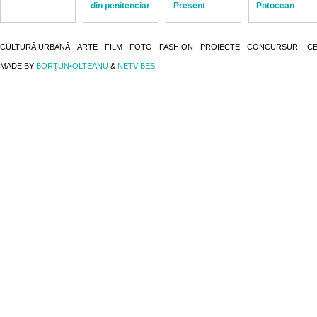
din penitenciar
Present
Potocean
CULTURĂ URBANĂ
ARTE
FILM
FOTO
FASHION
PROIECTE
CONCURSURI
CE
MADE BY
BORŢUN•OLTEANU
&
NETVIBES