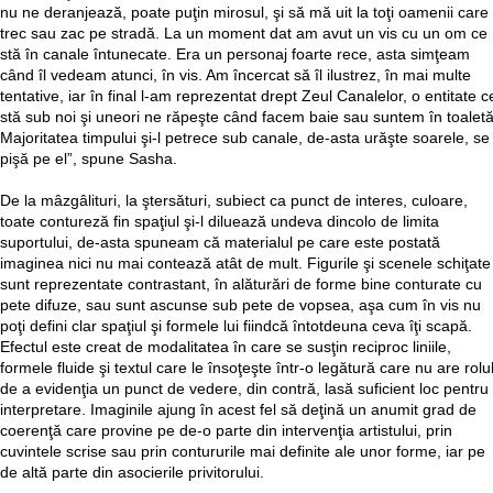
nu ne deranjează, poate puţin mirosul, şi să mă uit la toţi oamenii care
trec sau zac pe stradă. La un moment dat am avut un vis cu un om ce
stă în canale întunecate. Era un personaj foarte rece, asta simţeam
când îl vedeam atunci, în vis. Am încercat să îl ilustrez, în mai multe
tentative, iar în final l-am reprezentat drept Zeul Canalelor, o entitate c
stă sub noi şi uneori ne răpeşte când facem baie sau suntem în toaletă
Majoritatea timpului şi-l petrece sub canale, de-asta urăşte soarele, se
pişă pe el”, spune Sasha.
De la mâzgâlituri, la ştersături, subiect ca punct de interes, culoare,
toate contureză fin spaţiul şi-l diluează undeva dincolo de limita
suportului, de-asta spuneam că materialul pe care este postată
imaginea nici nu mai contează atât de mult. Figurile şi scenele schiţate
sunt reprezentate contrastant, în alăturări de forme bine conturate cu
pete difuze, sau sunt ascunse sub pete de vopsea, aşa cum în vis nu
poţi defini clar spaţiul şi formele lui fiindcă întotdeuna ceva îţi scapă.
Efectul este creat de modalitatea în care se susţin reciproc liniile,
formele fluide şi textul care le însoţeşte într-o legătură care nu are rolu
de a evidenţia un punct de vedere, din contră, lasă suficient loc pentru
interpretare. Imaginile ajung în acest fel să deţină un anumit grad de
coerenţă care provine pe de-o parte din intervenţia artistului, prin
cuvintele scrise sau prin contururile mai definite ale unor forme, iar pe
de altă parte din asocierile privitorului.