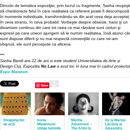
Dincolo de tematica expoziţiei, prin lucrul cu fragmente, Sasha reuşeşt
să chestioneze felul în care realitatea ca referent poate fi descompusă
în momente individuale, transformându-se din acel ceva deja acceptat,
în ceva straniu, în ceva probabil. Vorbeşte despre obsesie, haos şi un
dinamism continuu din care tot ceea ce mai rămâne sunt cioturi şi
expresii pe care uneori ajungem să le numim realitatea, însă atunci câ
sunt dispuse diferit şi nu mai respectă convenţiile cu care ne-am
obişnuit, ele sunt percepute ca altceva.
***
Sasha Bandi are 22 de ani si este student Universitatea de Arte și
Design Cluj. Expoziția
No Law
a avut loc în luna mai în cadrul proiectul
Expo Maraton.
Save
Shopping list
Ivana
Marina
De la Marius
de artă
Mladenovic
Abramovic -
Lăcătuş la
stinge luminile
The Artist Is
Alexandru