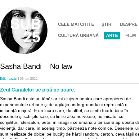
CELE MAI CITITE
ŞTIRI
DESPRE
CULTURĂ URBANĂ
ARTE
FILM
Sasha Bandi – No law
Edith Lazăr
| 05 Iun 2012
Zeul Canalelor se pișă pe soare.
Sasha Bandi este un tânăr artist clujean pentru care apropierea de
experimentele urbane şi de agitaţia undergroundului reprezintă o
influenţă majoră. E un lucru care, de altfel, se simte foarte bine în
desenele şi schiţele sale, cu liniile alea nervoase, nefinisate, cu
scrijelituri, ştersături, pete, în imagini ce emană o tensiune apropiată d
violenţă, dar care, în acelaşi timp, păstrează note comice. Desenele lui
sunt realizate de obicei pe bucăţi de hârtii random, carton, ceva fâşii d