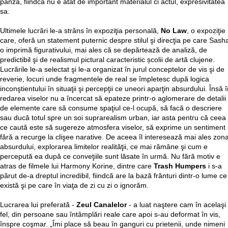
pânză, fiindcă nu e atât de important materialul ci actul, expresivitatea
sa.
Ultimele lucrări le-a strâns în expoziţia personală,
No Law
, o expoziţie
care, oferă un statement puternic despre stilul şi direcţia pe care Sash
o imprimă figurativului, mai ales că se depărtează de analiză, de
predictibil şi de realismul pictural caracteristic școlii de artă clujene.
Lucrările le-a selectat şi le-a organizat în jurul conceptelor de vis şi de
reverie, locuri unde fragmentele de real se împletesc după logica
inconştientului în situaţii şi percepţii ce uneori aparţin absurdului. Însă 
redarea viselor nu a încercat să epateze printr-o aglomerare de detalii 
de elemente care să consume spaţiul ce-l ocupă, să facă o descriere
sau ducă totul spre un soi suprarealism urban, iar asta pentru că ceea
ce caută este să sugereze atmosfera viselor, să exprime un sentiment
fără a recurge la clişee narative. De aceea îl interesează mai ales zon
absurdului, explorarea limitelor realităţii, ce mai rămâne şi cum e
percepută ea după ce conveţiile sunt lăsate în urmă. Nu fără motiv e
atras de filmele lui Harmony Korine, dintre care
Trash Humpers
i s-a
părut de-a dreptul incredibil, fiindcă are la bază frânturi dintr-o lume ce
există şi pe care în viaţa de zi cu zi o ignorăm.
Lucrarea lui preferată -
Zeul Canalelor
- a luat naştere cam în acelaşi
fel, din persoane sau întâmplări reale care apoi s-au deformat în vis,
înspre coşmar. „Îmi place să beau în ganguri cu prietenii, unde nimeni