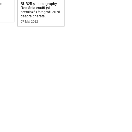
re
SUB25 și Lomography
România caută (și
premiază) fotografii cu și
despre tinerețe.
07 Mai 2012