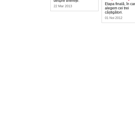
despre tinerețe.
Etapa finală, în ca
22 Mar 2013
alegem cei trei
câștigători.
01 Noi 2012