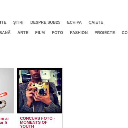
ITE
ŞTIRI
DESPRE SUB25
ECHIPA
CAIETE
BANĂ
ARTE
FILM
FOTO
FASHION
PROIECTE
CO
m ar
CONCURS FOTO -
r fi
MOMENTS OF
YOUTH