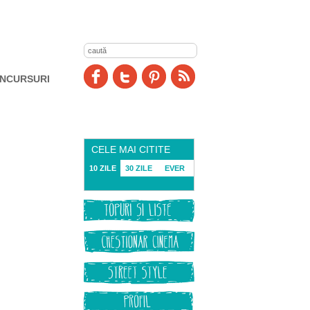
NCURSURI
CELE MAI CITITE
10 ZILE
30 ZILE
EVER