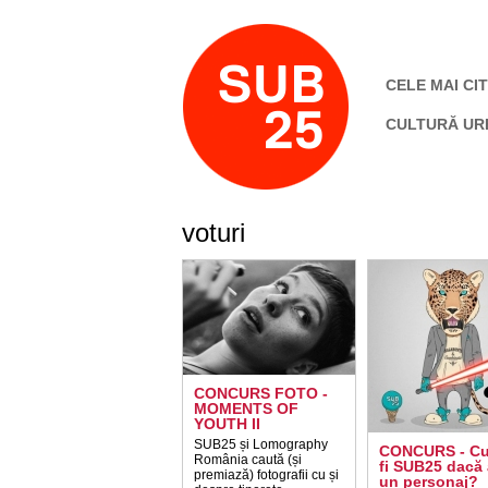
CELE MAI CIT
CULTURĂ UR
voturi
CONCURS FOTO -
MOMENTS OF
YOUTH II
SUB25 și Lomography
CONCURS - Cu
România caută (și
fi SUB25 dacă a
premiază) fotografii cu și
un personaj?