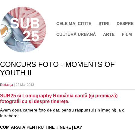
CELE MAI CITITE
ŞTIRI
DESPRE
CULTURĂ URBANĂ
ARTE
FILM
CONCURS FOTO - MOMENTS OF
YOUTH II
Redacția
| 22 Mar 2013
SUB25 și Lomography România caută (și premiază)
fotografii cu și despre tinerețe.
Avem două camere foto de dat, pentru răspunsul (în imagini) la o
întrebare:
CUM ARATĂ PENTRU TINE TINEREȚEA?