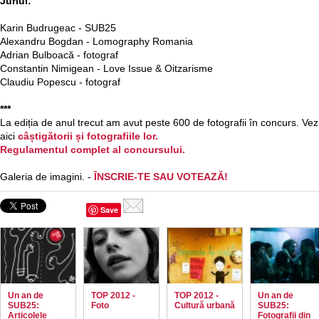
Juriul:
Karin Budrugeac - SUB25
Alexandru Bogdan - Lomography Romania
Adrian Bulboacă - fotograf
Constantin Nimigean - Love Issue & Oitzarisme
Claudiu Popescu - fotograf
***
La ediția de anul trecut am avut peste 600 de fotografii în concurs. Vez
aici
câștigătorii și fotografiile lor.
Regulamentul complet al concursului.
Galeria de imagini. -
ÎNSCRIE-TE SAU VOTEAZĂ!
Save
Un an de
TOP 2012 -
TOP 2012 -
Un an de
SUB25:
Foto
Cultură urbană
SUB25:
Articolele
Fotografii din