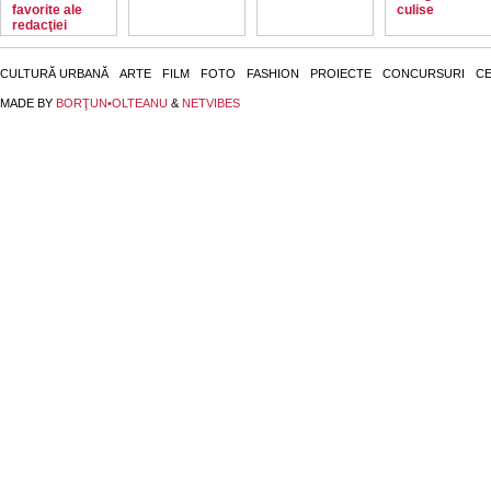
favorite ale
culise
redacţiei
CULTURĂ URBANĂ
ARTE
FILM
FOTO
FASHION
PROIECTE
CONCURSURI
CE
MADE BY
BORŢUN•OLTEANU
&
NETVIBES