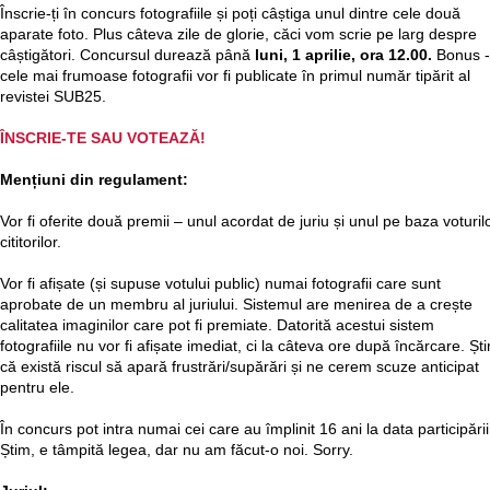
Înscrie-ți în concurs fotografiile și poți câștiga unul dintre cele două
aparate foto. Plus câteva zile de glorie, căci vom scrie pe larg despre
câștigători. Concursul durează până
luni, 1 aprilie, ora 12.00.
Bonus -
cele mai frumoase fotografii vor fi publicate în primul număr tipărit al
revistei SUB25.
ÎNSCRIE-TE SAU VOTEAZĂ!
Mențiuni din regulament:
Vor fi oferite două premii – unul acordat de juriu și unul pe baza voturil
cititorilor.
Vor fi afișate (și supuse votului public) numai fotografii care sunt
aprobate de un membru al juriului. Sistemul are menirea de a crește
calitatea imaginilor care pot fi premiate. Datorită acestui sistem
fotografiile nu vor fi afișate imediat, ci la câteva ore după încărcare. Șt
că există riscul să apară frustrări/supărări și ne cerem scuze anticipat
pentru ele.
În concurs pot intra numai cei care au împlinit 16 ani la data participării
Știm, e tâmpită legea, dar nu am făcut-o noi. Sorry.