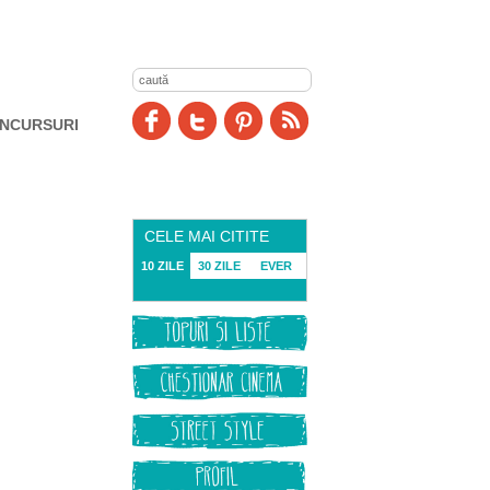
NCURSURI
CELE MAI CITITE
10 ZILE
30 ZILE
EVER