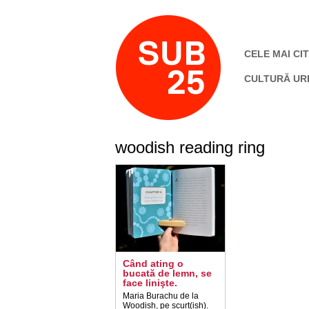
CELE MAI CIT
CULTURĂ UR
woodish reading ring
Când ating o
bucată de lemn, se
face linişte.
Maria Burachu de la
Woodish, pe scurt(ish).