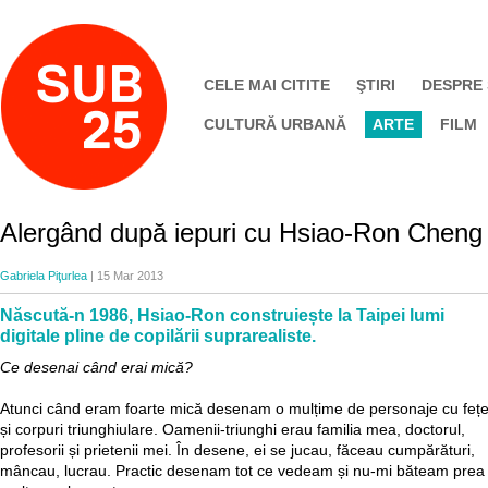
CELE MAI CITITE
ŞTIRI
DESPRE
CULTURĂ URBANĂ
ARTE
FILM
Alergând după iepuri cu Hsiao-Ron Cheng
Gabriela Piţurlea
| 15 Mar 2013
Născută-n 1986, Hsiao-Ron construiește la Taipei lumi
digitale pline de copilării suprarealiste.
Ce desenai când erai mică?
Atunci când eram foarte mică desenam o mulțime de personaje cu feț
și corpuri triunghiulare. Oamenii-triunghi erau familia mea, doctorul,
profesorii și prietenii mei. În desene, ei se jucau, făceau cumpărături,
mâncau, lucrau. Practic desenam tot ce vedeam și nu-mi băteam prea