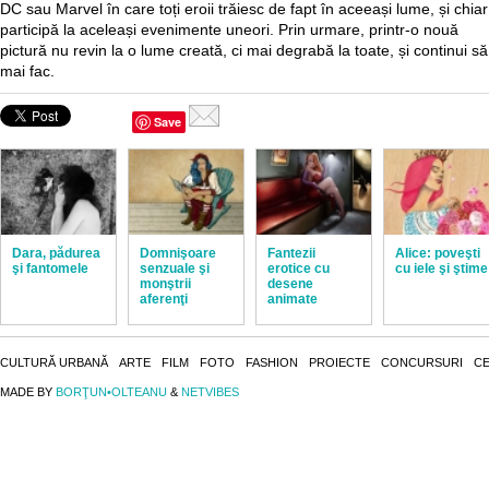
DC sau Marvel în care toți eroii trăiesc de fapt în aceeași lume, și chiar
participă la aceleași evenimente uneori. Prin urmare, printr-o nouă
pictură nu revin la o lume creată, ci mai degrabă la toate, și continui să
mai fac.
Save
Dara, pădurea
Domnişoare
Fantezii
Alice: poveşti
şi fantomele
senzuale şi
erotice cu
cu iele şi ştime
monştrii
desene
aferenţi
animate
CULTURĂ URBANĂ
ARTE
FILM
FOTO
FASHION
PROIECTE
CONCURSURI
CE
MADE BY
BORŢUN•OLTEANU
&
NETVIBES