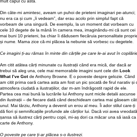
mult capul cu asta.
Din câte-mi amintesc, aveam un puhoi de prieteni imaginari pe-atunci;
nu era ca și cum „îi vedeam”, dar erau acolo prin simplul fapt că
vorbeam de una singură. De exemplu, la un moment dat vorbeam cu
cele 10 degete de la mână în camera mea, imaginându-mi că sunt cei
mai buni 10 prieteni, ba chiar îi dădusem fiecăruia personalitate propri
și nume. Mama zice că-mi plăcea la nebunie să vorbesc cu degetele.
Ce imagini ți-au rămas în minte din cărțile pe care le-ai avut în copilări
Am citit atâtea cărți minunate cu ilustrații când era mică, dar dacă ar
trebui să aleg una, cele mai memorabile imagini sunt cele din
Look
What I’ve Got
de Anthony Browne. E o poveste despre gelozie. Când
am citit prima oară cartea asta am fost un pic șocată de firul narativ și 
atmosfera ciudată a ilustrațiilor, dar m-am îndrăgostit rapid de ele.
Partea cea mai bună la lucrările lui Anthony sunt micile detalii ascunse
din ilustrații – de fiecare dată când deschideam cartea mai găseam câ
unul. Mai târziu, Anthony a devenit un erou al meu. Îi ador stilul care-ți
dă fiori și semnificațiile profunde ale cărților lui. Dacă voi avea vreodat
șansa să ilustrez cărți pentru copii, mi-aș dori ca măcar una să iasă ca
carte de Anthony.
O poveste pe care ți-ar plăcea s-o ilustrezi.