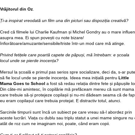
Vrăjitorul din Oz
.
Ți-a inspirat vreodată un film una din picturi sau dispoziția creativă?
Cred că filmele lui Charlie Kaufman și Michel Gondry au o mare influen
asupra mea. Ei spun povești cu note bizare/
înfiorătoare/amuzante/sensibile/triste într-un mod care mă atinge.
Privind fetițele care poartă capete de păpuși, mă întrebam: e școala
locul unde se pierde inocența?
Mersul la școală e primul pas serios spre socializare, deci da, s-ar put
să fie locul unde se pierde inocența. Ideea mea inițială pentru
Little
Mama Goes to School
a fost să redau relația dintre fete și păpușile lo
Din câte-mi amintesc, în copilărie mă prefăceam mereu că sunt mama
care trebuie să-și protejeze copilașii și nu-mi dădeam seama că de fap
eu eram copilașul care trebuia protejat. E distractiv totul, atunci.
Sarcinile timpurii sunt încă un subiect pe care vreau să-l abordez prin
aceste lucrări. Viața cu dublu sau triplu statut a unei mame singure nu 
atât de roz cum ne imaginam noi, poate, când eram copii.