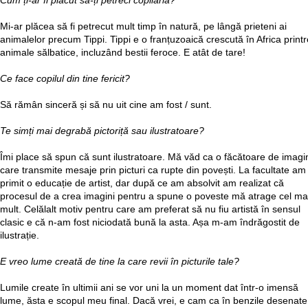
Cum ți-ar fi plăcut să-ți petreci copilăria?
Mi-ar plăcea să fi petrecut mult timp în natură, pe lângă prieteni ai
animalelor precum Tippi. Tippi e o franțuzoaică crescută în Africa printr
animale sălbatice, incluzând bestii feroce. E atât de tare!
Ce face copilul din tine fericit?
Să rămân sinceră și să nu uit cine am fost / sunt.
Te simți mai degrabă pictoriță sau ilustratoare?
Îmi place să spun că sunt ilustratoare. Mă văd ca o făcătoare de imagin
care transmite mesaje prin picturi ca rupte din povești. La facultate am
primit o educație de artist, dar după ce am absolvit am realizat că
procesul de a crea imagini pentru a spune o poveste mă atrage cel ma
mult. Celălalt motiv pentru care am preferat să nu fiu artistă în sensul
clasic e că n-am fost niciodată bună la asta. Așa m-am îndrăgostit de
ilustrație.
E vreo lume creată de tine la care revii în picturile tale?
Lumile create în ultimii ani se vor uni la un moment dat într-o imensă
lume, ăsta e scopul meu final. Dacă vrei, e cam ca în benzile desenate