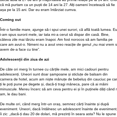
că mă purtam ca un puști de 14 ani la 27. Alți oameni încetează să fie
așa pe la 15 ani. Dar eu eram întârziat cumva.
Coming out
Într-o familie mare, ajunge să-i spui unei surori, că află toată lumea. E
i-am spus surorii mele, iar tata mi-a cerut să dispar din casă. Bine,
câteva zile mai târziu eram înapoi. Am fost norocos să am familia pe
care am avut-o. Nimeni nu a avut vreo reacție de genul „nu mai vrem 
avem de-a face cu tine”.
Adolescenții din ziua de azi
De câte ori merg în turnee cu cărțile mele, am mici cadouri pentru
adolescenți. Uneori sunt doar șampoane și sticluțe de balsam din
camera de hotel, acum am niște mânuțe de bebeluș din cauciuc pe ca
ți le poți pune pe degete și, dacă-ți tragi mâneca, pare că ai mâini
minuscule. Mereu încerc să am ceva pentru ei și în puținele dăți când 
am, le dau bani.
De multe ori, când merg într-un oraș, semnez cărți înainte și după
eveniment. Uneori, dacă întâlnesc un adolescent înainte de eveniment
îi zic: „dacă-ți dau 20 de dolari, mă prezinți în seara asta? Nu le spune