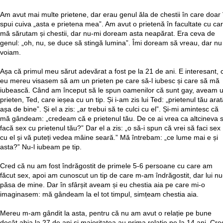
Am avut mai multe prietene, dar erau genul ăla de chestii în care doar î
spui cuiva „asta e prietena mea”. Am avut o prietenă în facultate cu ca
mă sărutam și chestii, dar nu-mi doream asta neapărat. Era ceva de
genul: „oh, nu, se duce să stingă lumina”. Îmi doream să vreau, dar nu
voiam.
Așa că primul meu sărut adevărat a fost pe la 21 de ani. E interesant, 
eu mereu visasem să am un prieten pe care să-l iubesc și care să mă
iubească. Când am început să le spun oamenilor că sunt gay, aveam 
prieten, Ted, care ieșea cu un tip. Și i-am zis lui Ted: „prietenul tău ara
așa de bine”. Și el a zis: „ar trebui să te culci cu el”. Și-mi amintesc că
mă gândeam: „credeam că e prietenul tău. De ce ai vrea ca altcineva 
facă sex cu prietenul tău?” Dar el a zis: „o să-i spun că vrei să faci sex
cu el și vă puteți vedea mâine seară.” Mă întrebam: „ce lume mai e și
asta?” Nu-l iubeam pe tip.
Cred că nu am fost îndrăgostit de primele 5-6 persoane cu care am
făcut sex, apoi am cunoscut un tip de care m-am îndrăgostit, dar lui nu
păsa de mine. Dar în sfârșit aveam și eu chestia aia pe care mi-o
imaginasem: mă gândeam la el tot timpul, simțeam chestia aia.
Mereu m-am gândit la asta, pentru că nu am avut o relație pe bune
decât abia la 27 de ani și majoritatea au prima relație pe la 14 ani. Cre