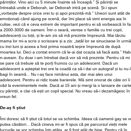
părinților. Vino aici cu 5 minute înainte să înceapă.” Și părinții se
întreabă unde e Deborah, iar Deborah intră pe scenă. Și-i spun:
„vorbește despre orice vrei tu și apoi prezintă-mă.” Uneori sunt atât de
emoționați când ajung pe scenă, dar îmi place să simt energia aia în
culise, vezi că e ceva extrem de important pentru ei să vorbească în fa
a 2000-3000 de oameni. Într-o seară, venise o familie cu trei copii,
adolescenți cu toții, și le-am zis să mă prezinte împreună. Mai târziu
mama lor mi-a scris o scrisoare și a zis: „tatăl lor se sinucisese în urmă
cu trei luni și aceea a fost prima noastră ieșire împreună de după
moartea lui. Deci a contat enorm că le-ai dat ocazia să facă asta.” Hab
n-aveam. Eu doar i-am întrebat dacă vor să mă prezinte. Pentru că mi
se pare că trebuie să te porți frumos cu un adolescent. Dacă un
adolescent a așteptat trei ore la coadă ca să-i dai un autograf și tu nu-l
bagi în seamă... Nu i-aș face nimănui asta, dar mai ales unui
adolescent. Pentru ei ridic toate barierele. Mă simt onorat de câte ori îi
văd la evenimentele mele. Dacă ai 15 ani și mergi la o lansare de cart
cu părinții, e clar că ești un copil special. Nu vreau să-i dezamăgesc în
vreun fel.
De-aș fi știut
Îmi doresc să fi știut că totul se va schimba. Ideea că oamenii gay se v
putea căsători... Dacă cineva mi-ar fi spus că pe parcursul vieții mele
lucrurile se vor schimba într-atâta, ar fi fost atât de bine. Pentru că în