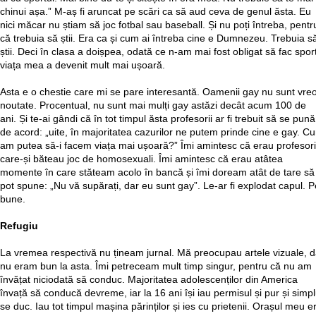
chinui așa.” M-aș fi aruncat pe scări ca să aud ceva de genul ăsta. Eu
nici măcar nu știam să joc fotbal sau baseball. Și nu poți întreba, pentr
că trebuia să știi. Era ca și cum ai întreba cine e Dumnezeu. Trebuia s
știi. Deci în clasa a doișpea, odată ce n-am mai fost obligat să fac sport
viața mea a devenit mult mai ușoară.
Asta e o chestie care mi se pare interesantă. Oamenii gay nu sunt vre
noutate. Procentual, nu sunt mai mulți gay astăzi decât acum 100 de
ani. Și te-ai gândi că în tot timpul ăsta profesorii ar fi trebuit să se pună
de acord: „uite, în majoritatea cazurilor ne putem prinde cine e gay. C
am putea să-i facem viața mai ușoară?” Îmi amintesc că erau profesori
care-și băteau joc de homosexuali. Îmi amintesc că erau atâtea
momente în care stăteam acolo în bancă și îmi doream atât de tare să
pot spune: „Nu vă supărați, dar eu sunt gay”. Le-ar fi explodat capul. P
bune.
Refugiu
La vremea respectivă nu țineam jurnal. Mă preocupau artele vizuale, d
nu eram bun la asta. Îmi petreceam mult timp singur, pentru că nu am
învățat niciodată să conduc. Majoritatea adolescenților din America
învață să conducă devreme, iar la 16 ani își iau permisul și pur și simp
se duc. Iau tot timpul mașina părinților și ies cu prietenii. Orașul meu e