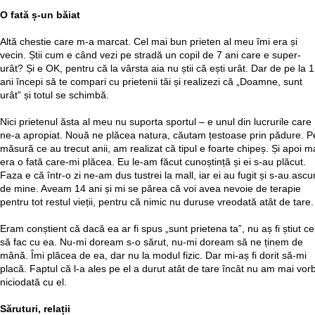
O fată ș-un băiat
Altă chestie care m-a marcat. Cel mai bun prieten al meu îmi era și
vecin. Știi cum e când vezi pe stradă un copil de 7 ani care e super-
urât? Și e OK, pentru că la vârsta aia nu știi că ești urât. Dar de pe la 
ani începi să te compari cu prietenii tăi și realizezi că „Doamne, sunt
urât” și totul se schimbă.
Nici prietenul ăsta al meu nu suporta sportul – e unul din lucrurile care
ne-a apropiat. Nouă ne plăcea natura, căutam țestoase prin pădure. P
măsură ce au trecut anii, am realizat că tipul e foarte chipeș. Și apoi m
era o fată care-mi plăcea. Eu le-am făcut cunoștință și ei s-au plăcut.
Faza e că într-o zi ne-am dus tustrei la mall, iar ei au fugit și s-au asc
de mine. Aveam 14 ani și mi se părea că voi avea nevoie de terapie
pentru tot restul vieții, pentru că nimic nu duruse vreodată atât de tare.
Eram conștient că dacă ea ar fi spus „sunt prietena ta”, nu aș fi știut ce
să fac cu ea. Nu-mi doream s-o sărut, nu-mi doream să ne ținem de
mână. Îmi plăcea de ea, dar nu la modul fizic. Dar mi-aș fi dorit să-mi
placă. Faptul că l-a ales pe el a durut atât de tare încât nu am mai vorb
niciodată cu el.
Săruturi, relații