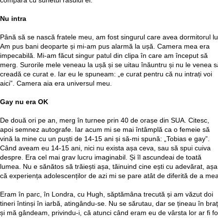
compara cu sunetul râsului ei.
Nu intra
Până să se nască fratele meu, am fost singurul care avea dormitorul lu
Am pus bani deoparte și mi-am pus alarmă la ușă. Camera mea era
impecabilă. Mi-am făcut singur patul din clipa în care am început să
merg. Surorile mele veneau la ușă și se uitau înăuntru și nu le venea s
creadă ce curat e. Iar eu le spuneam: „e curat pentru că nu intrați voi
aici”. Camera aia era universul meu.
Gay nu era OK
De două ori pe an, merg în turnee prin 40 de orașe din SUA. Citesc,
apoi semnez autografe. Iar acum mi se mai întâmplă ca o femeie să
vină la mine cu un puști de 14-15 ani și să-mi spună: „Tobias e gay”.
Când aveam eu 14-15 ani, nici nu exista așa ceva, sau să spui cuiva
despre. Era cel mai grav lucru imaginabil. Și îl ascundeai de toată
lumea. Nu e sănătos să trăiești așa, tăinuind cine ești cu adevărat, așa
că experiența adolescenților de azi mi se pare atât de diferită de a mea
Eram în parc, în Londra, cu Hugh, săptămâna trecută și am văzut doi
tineri întinși în iarbă, atingându-se. Nu se sărutau, dar se țineau în bra
și mă gândeam, privindu-i, că atunci când eram eu de vârsta lor ar fi fo