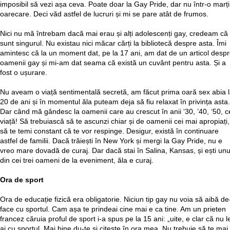
imposibil să vezi așa ceva. Poate doar la Gay Pride, dar nu într-o marți
oarecare. Deci văd astfel de lucruri și mi se pare atât de frumos.
Nici nu mă întrebam dacă mai erau și alți adolescenți gay, credeam că
sunt singurul. Nu existau nici măcar cărți la bibliotecă despre asta. Îmi
amintesc că la un moment dat, pe la 17 ani, am dat de un articol desp
oamenii gay și mi-am dat seama că există un cuvânt pentru asta. Și a
fost o ușurare.
Nu aveam o viață sentimentală secretă, am făcut prima oară sex abia 
20 de ani și în momentul ăla puteam deja să fiu relaxat în privința asta.
Dar când mă gândesc la oamenii care au crescut în anii ‘30, ’40, ‘50, c
viață! Să trebuiască să te ascunzi chiar și de oamenii cei mai apropiați,
să te temi constant că te vor respinge. Desigur, există în continuare
astfel de familii. Dacă trăiești în New York și mergi la Gay Pride, nu e
vreo mare dovadă de curaj. Dar dacă stai în Salina, Kansas, și ești unu
din cei trei oameni de la eveniment, ăla e curaj.
Ora de sport
Ora de educație fizică era obligatorie. Niciun tip gay nu voia să aibă de
face cu sportul. Cam așa te prindeai cine mai e ca tine. Am un prieten
francez căruia proful de sport i-a spus pe la 15 ani: „uite, e clar că nu l
ai cu sportul. Mai bine du-te și citește în ora mea. Nu trebuie să te mai