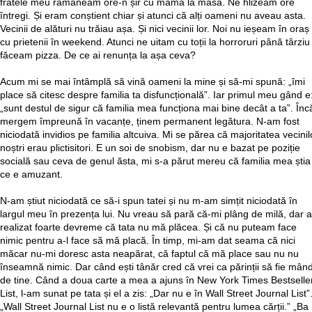
fratele meu rămâneam ore-n șir cu mama la masă. Ne hlizeam ore
întregi. Și eram conștient chiar și atunci că alți oameni nu aveau asta.
Vecinii de alături nu trăiau așa. Și nici vecinii lor. Noi nu ieșeam în oraș
cu prietenii în weekend. Atunci ne uitam cu toții la horroruri până târziu 
făceam pizza. De ce ai renunța la așa ceva?
Acum mi se mai întâmplă să vină oameni la mine și să-mi spună: „îmi
place să citesc despre familia ta disfuncțională”. Iar primul meu gând e
„sunt destul de sigur că familia mea funcționa mai bine decât a ta”. Înc
mergem împreună în vacanțe, ținem permanent legătura. N-am fost
niciodată invidios pe familia altcuiva. Mi se părea că majoritatea vecinil
noștri erau plictisitori. E un soi de snobism, dar nu e bazat pe poziție
socială sau ceva de genul ăsta, mi s-a părut mereu că familia mea știa
ce e amuzant.
N-am știut niciodată ce să-i spun tatei și nu m-am simțit niciodată în
largul meu în prezența lui. Nu vreau să pară că-mi plâng de milă, dar 
realizat foarte devreme că tata nu mă plăcea. Și că nu puteam face
nimic pentru a-l face să mă placă. În timp, mi-am dat seama că nici
măcar nu-mi doresc asta neapărat, că faptul că mă place sau nu nu
înseamnă nimic. Dar când ești tânăr cred că vrei ca părinții să fie mând
de tine. Când a doua carte a mea a ajuns în New York Times Bestselle
List, l-am sunat pe tata și el a zis: „Dar nu e în Wall Street Journal List”
„Wall Street Journal List nu e o listă relevantă pentru lumea cărții.” „Ba