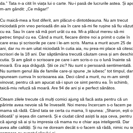
da.” Tata n-a citit în viața lui o carte. Nu-i pasă de lucrurile astea. Și ap
m-am gândit: „Ce măgar!”
Cu maică-mea a fost diferit, am plăcut-o dintotdeauna. Nu am trecut
niciodată prin vreo perioadă din aia în care să-mi fie rușine să fiu văzut
cu ea. Sau în care să mă port urât cu ea. Mi-a plăcut mereu să-mi
petrec timpul cu ea. Când a murit, fiecare dintre noi a primit o cutie în
care erau și scrisorile pe care i le-am scris. Mama a murit acum 25 de
ani, dar nu m-am uitat niciodată în cutia aia, nu prea-mi place să citesc
scrisori de la 18 ani. Dar săptămâna trecută căutam ceva și am deschi
cutia. Și am găsit o scrisoare pe care i-am scris-o cu o lună înainte să
moară. Era așa drăguță. Știi ce zic? Nu sunt o persoană sentimentală.
Nu suntem genul ăla de familie care-și spune „te iubesc” tot timpul, dar
spuneam cumva în scrisoarea aia. Deci când a murit, nu m-am simțit
vinovat, pentru că am apucat să-i spun ce simt pentru ea. În schimb,
taică-miu refuză să moară. Are 94 de ani și e perfect sănătos.
Citeam zilele trecute că mulți comici ajung să facă asta pentru că un
părinte avea nevoie să fie înveselit. Noi mereu încercam s-o facem pe
mama să râdă. Când tata se certa cu mama, îi spunea: „Sharon, ești o
idioată” și ieșea din cameră. Și e ciudat când asiști la așa ceva, pentru
că ajungi să ai și tu impresia că mama nu e chiar așa inteligentă. Dar
avea alte calități. Și nu ne doream decât s-o facem să râdă, nimic nu s