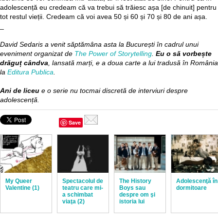
adolescență eu credeam că va trebui să trăiesc așa [de chinuit] pentru
tot restul vieții. Credeam că voi avea 50 și 60 și 70 și 80 de ani așa.
_
David Sedaris a venit săptămâna asta la București în cadrul unui
eveniment organizat de
The Power of Storytelling
.
Eu o să vorbește
drăguț cândva
, lansată marți, e a doua carte a lui tradusă în România
la
Editura Publica
.
Ani de liceu
e o serie nu tocmai discretă de interviuri despre
adolescență.
Save
My Queer
Spectacolul de
The History
Adolescenţă în
Valentine (1)
teatru care mi-
Boys sau
dormitoare
a schimbat
despre om şi
viaţa (2)
istoria lui