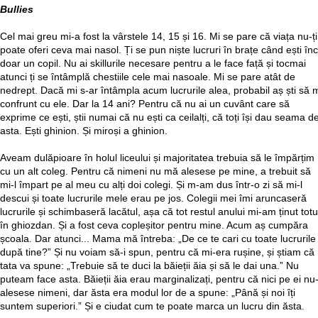
Bullies
Cel mai greu mi-a fost la vârstele 14, 15 și 16. Mi se pare că viața nu-ți
poate oferi ceva mai nasol. Ți se pun niște lucruri în brațe când ești în
doar un copil. Nu ai skillurile necesare pentru a le face față și tocmai
atunci ți se întâmplă chestiile cele mai nasoale. Mi se pare atât de
nedrept. Dacă mi s-ar întâmpla acum lucrurile alea, probabil aș ști să 
confrunt cu ele. Dar la 14 ani? Pentru că nu ai un cuvânt care să
exprime ce ești, știi numai că nu ești ca ceilalți, că toți își dau seama d
asta. Ești ghinion. Și miroși a ghinion.
Aveam dulăpioare în holul liceului și majoritatea trebuia să le împărțim
cu un alt coleg. Pentru că nimeni nu mă alesese pe mine, a trebuit să
mi-l împart pe al meu cu alți doi colegi. Și m-am dus într-o zi să mi-l
descui și toate lucrurile mele erau pe jos. Colegii mei îmi aruncaseră
lucrurile și schimbaseră lacătul, așa că tot restul anului mi-am ținut totu
în ghiozdan. Și a fost ceva copleșitor pentru mine. Acum aș cumpăra
școala. Dar atunci... Mama mă întreba: „De ce te cari cu toate lucrurile
după tine?” Și nu voiam să-i spun, pentru că mi-era rușine, și știam că
tata va spune: „Trebuie să te duci la băieții ăia și să le dai una.” Nu
puteam face asta. Băieții ăia erau marginalizați, pentru că nici pe ei nu-
alesese nimeni, dar ăsta era modul lor de a spune: „Până și noi îți
suntem superiori.” Și e ciudat cum te poate marca un lucru din ăsta.