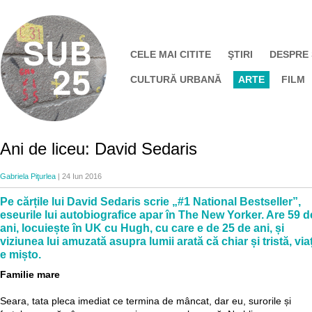
CELE MAI CITITE
ŞTIRI
DESPRE
CULTURĂ URBANĂ
ARTE
FILM
Ani de liceu: David Sedaris
Gabriela Piţurlea
| 24 Iun 2016
Pe cărțile lui David Sedaris scrie „#1 National Bestseller”,
eseurile lui autobiografice apar în The New Yorker. Are 59 d
ani, locuiește în UK cu Hugh, cu care e de 25 de ani, și
viziunea lui amuzată asupra lumii arată că chiar și tristă, via
e mișto.
Familie mare
Seara, tata pleca imediat ce termina de mâncat, dar eu, surorile și