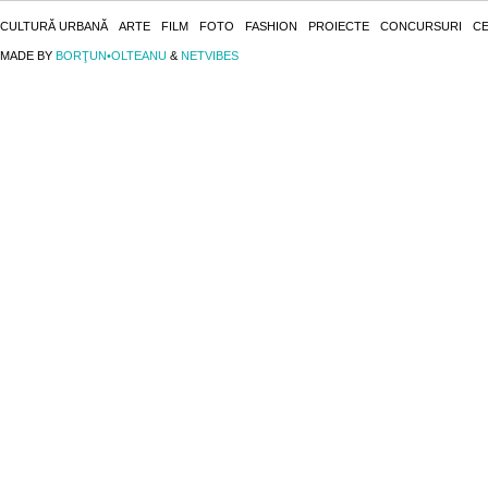
CULTURĂ URBANĂ
ARTE
FILM
FOTO
FASHION
PROIECTE
CONCURSURI
CE
MADE BY
BORŢUN•OLTEANU
&
NETVIBES