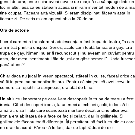
genul de oraș unde chiar aveai nevoie de mașină ca să ajungi dintr-un
loc în altul, așa că eu stăteam acasă și mi-am inventat moduri de a mă
ține ocupat. Făceam artă vizuală. Și eram disciplinat, făceam asta în
fiecare zi. De scris m-am apucat abia la 20 de ani.
Ora de actorie
Lucrul care mi-a transformat adolescența a fost trupa de teatru, în car
am intrat printr-a unșpea. Serios, acolo cam toată lumea era gay. Era
trupa de gay. Nimeni nu ar fi recunoscut și nu aveam un cuvânt pentru
asta, dar aveai sentimentul ăla de „mi-am găsit semenii”. Unde fusese
până atunci?
Chiar dacă nu jucai în vreun spectacol, stăteai în culise, făceai orice ca
să fii în preajma oamenilor ăstora. Pentru că simțeai că aveți ceva în
comun. La repetiții te sprijineau, era atât de bine.
Un alt lucru important pe care l-am descoperit în trupa de teatru a fost
ironia. Când descoperi ironia, la un meci al echipei școlii, în loc să fii
amărât, o să fii ăla care scandează mai tare decât oricine altcineva.
Ironia era abilitatea de a face ce fac și ceilalți, dar în ghilimele. Și
ghilimelele făceau toată diferența. Îți permiteau să faci lucrurile cu care
nu erai de acord. Părea că le faci, dar de fapt râdeai de ele.