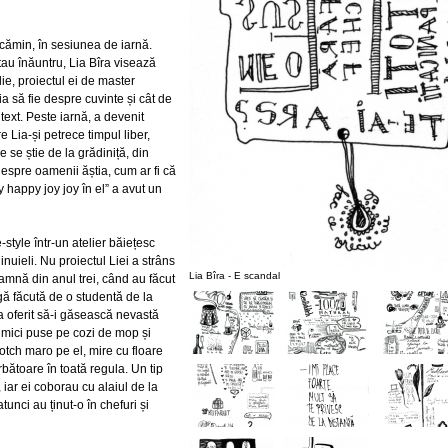
cămin, în sesiunea de iarnă.
stau înăuntru, Lia Bîra visează
ie, proiectul ei de master
a să fie despre cuvinte și cât de
ext. Peste iarnă, a devenit
 Lia-și petrece timpul liber,
e se știe de la grădiniță, din
despre oamenii ăștia, cum ar fi că
 happy joy joy în el” a avut un
style într-un atelier băiețesc
inuieli. Nu proiectul Liei a strâns
Lia Bîra - E scandal
oamnă din anul trei, când au făcut
gă făcută de o studentă de la
a oferit să-i găsească nevastă
 mici puse pe cozi de mop și
otch maro pe el, mire cu floare
rbătoare în toată regula. Un tip
iar ei coborau cu alaiul de la
tunci au ținut-o în chefuri și