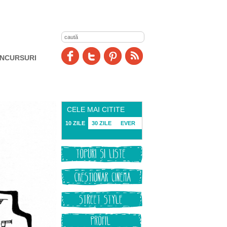
NCURSURI
CELE MAI CITITE
10 ZILE
30 ZILE
EVER