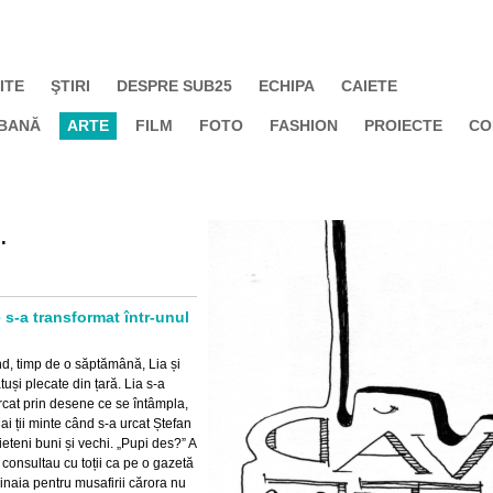
ITE
ŞTIRI
DESPRE SUB25
ECHIPA
CAIETE
BANĂ
ARTE
FILM
FOTO
FASHION
PROIECTE
CO
.
s-a transformat într-unul
nd, timp de o săptămână, Lia și
uși plecate din țară. Lia s-a
rcat prin desene ce se întâmpla,
Mai ții minte când s-a urcat Ștefan
rieteni buni și vechi. „Pupi des?” A
 consultau cu toții ca pe o gazetă
Sinaia pentru musafirii cărora nu