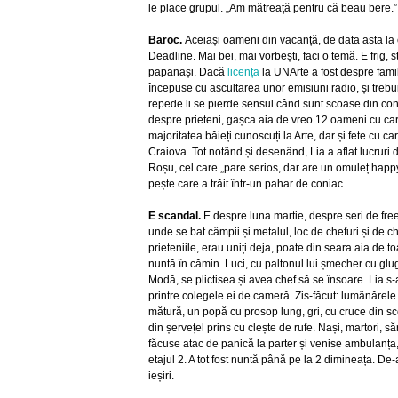
le place grupul. „Am mătreață pentru că beau bere.”
Baroc.
Aceiași oameni din vacanță, de data asta la 
Deadline. Mai bei, mai vorbești, faci o temă. E frig, 
papanași. Dacă
licența
la UNArte a fost despre famil
începuse cu ascultarea unor emisiuni radio, și trebui
repede li se pierde sensul când sunt scoase din cont
despre prieteni, gașca aia de vreo 12 oameni cu care
majoritatea băieți cunoscuți la Arte, dar și fete cu car
Craiova. Tot notând și desenând, Lia a aflat lucruri 
Roșu, cel care „pare serios, dar are un omuleț happy
pește care a trăit într-un pahar de coniac.
E scandal.
E despre luna martie, despre seri de free-
unde se bat câmpii și metalul, loc de chefuri și de ch
prieteniile, erau uniți deja, poate din seara aia de t
nuntă în cămin. Luci, cu paltonul lui șmecher cu glu
Modă, se plictisea și avea chef să se însoare. Lia s-
printre colegele ei de cameră. Zis-făcut: lumânărele
mătură, un popă cu prosop lung, gri, cu cruce din sc
din șervețel prins cu clește de rufe. Nași, martori, să
făcuse atac de panică la parter și venise ambulanța, 
etajul 2. A tot fost nuntă până pe la 2 dimineața. De-a
ieșiri.