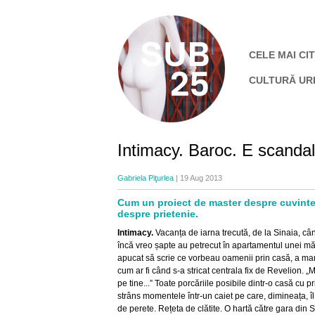
CELE MAI CIT
CULTURĂ UR
Intimacy. Baroc. E scandal
Gabriela Piţurlea
| 19 Aug 2013
Cum un proiect de master despre cuvinte 
despre prietenie.
Intimacy.
Vacanța de iarna trecută, de la Sinaia, câ
încă vreo șapte au petrecut în apartamentul unei măt
apucat să scrie ce vorbeau oamenii prin casă, a ma
cum ar fi când s-a stricat centrala fix de Revelion. „
pe tine...” Toate porcăriile posibile dintr-o casă cu p
strâns momentele într-un caiet pe care, dimineața, îl
de perete. Rețeta de clătite. O hartă către gara din 