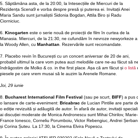
5. Săptămâna asta, de la 20:00, la Intesecțiile de Miercuri de la
Rezidența Scena9 e vorba despre presă și puterea ei. Invitații Anei
Maria Sandu sunt jurnaliștii Sidonia Bogdan, Attila Biro și Radu
Ciorniciuc.
6.
Kinogarten
este o serie nouă de proiecții de film în curtea de la
Manasia. Miercuri, de la 21:30, ne cufundăm în nevroze newyorkeze a
la Woody Allen, cu
Manhattan
. Rezervările sunt recomandate.
7. Placebo revin în București cu un concert aniversar de 20 de ani,
probabil ultimul la care vom putea auzi melodiile care ne-au făcut să n
îndrăgostim de Molko & co. in the first place. Așa că am făcut și
o listă
piesele pe care vrem musai să le auzim la Arenele Romane.
Joi, 29 iunie
8.
Bucharest International Film Festival
(sau pe scurt,
BIFF
) a pus 
o lansare de carte-eveniment:
Bricabrac
de Lucian Pintilie are parte d
o ediție revizuită și adăugită de autor. În afară de autor, invitații speciali
ai discuției moderate de Monica Andronescu sunt Mihai Chirilov, Marie-
France Ionesco, Corneliu Porumboiu, Victor Rebengiuc, Andrei Șerban
și Corina Șuteu. La 17:30, la Cinema Elvira Popescu.