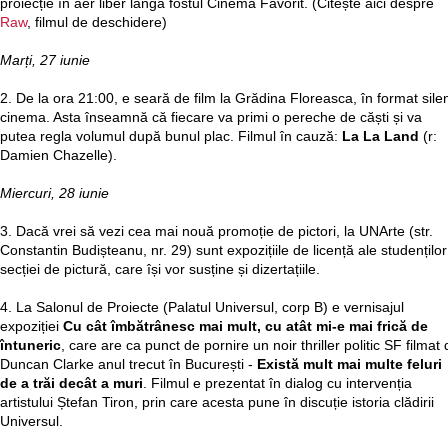
proiecție în aer liber lângă fostul Cinema Favorit. (Citește aici despre
Raw
, filmul de deschidere)
Marți, 27 iunie
2. De la ora 21:00, e seară de film la Grădina Floreasca, în format sile
cinema. Asta înseamnă că fiecare va primi o pereche de căști și va
putea regla volumul după bunul plac. Filmul în cauză:
La La Land
(r:
Damien Chazelle).
Miercuri, 28 iunie
3. Dacă vrei să vezi cea mai nouă promoție de pictori, la UNArte (str.
Constantin Budișteanu, nr. 29) sunt expozițiile de licență ale studenților
secției de pictură, care își vor susține și dizertațiile.
4. La Salonul de Proiecte (Palatul Universul, corp B) e vernisajul
expoziției
Cu cât îmbătrânesc mai mult, cu atât mi-e mai frică de
întuneric
, care are ca punct de pornire un noir thriller politic SF filmat
Duncan Clarke anul trecut în București -
Există mult mai multe feluri
de a trăi decât a muri
. Filmul e prezentat în dialog cu intervenția
artistului Ștefan Tiron, prin care acesta pune în discuție istoria clădirii
Universul.