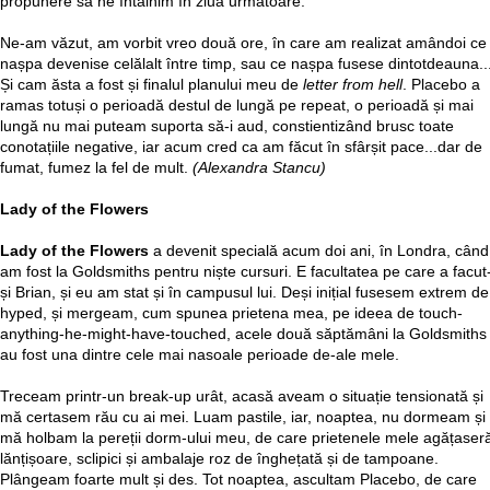
propunere să ne întâlnim în ziua următoare.
Ne-am văzut, am vorbit vreo două ore, în care am realizat amândoi ce
nașpa devenise celălalt între timp, sau ce nașpa fusese dintotdeauna..
Și cam ăsta a fost și finalul planului meu de
letter from hell
. Placebo a
ramas totuși o perioadă destul de lungă pe repeat, o perioadă și mai
lungă nu mai puteam suporta să-i aud, constientizând brusc toate
conotațiile negative, iar acum cred ca am făcut în sfârșit pace...dar de
fumat, fumez la fel de mult.
(Alexandra Stancu)
Lady of the Flowers
Lady of the Flowers
a devenit specială acum doi ani, în Londra, când
am fost la Goldsmiths pentru niște cursuri. E facultatea pe care a facut
și Brian, și eu am stat și în campusul lui. Deși inițial fusesem extrem de
hyped, și mergeam, cum spunea prietena mea, pe ideea de touch-
anything-he-might-have-touched, acele două săptămâni la Goldsmiths
au fost una dintre cele mai nasoale perioade de-ale mele.
Treceam printr-un break-up urât, acasă aveam o situație tensionată și
mă certasem rău cu ai mei. Luam pastile, iar, noaptea, nu dormeam și
mă holbam la pereții dorm-ului meu, de care prietenele mele agățaser
lănțișoare, sclipici și ambalaje roz de înghețată și de tampoane.
Plângeam foarte mult și des. Tot noaptea, ascultam Placebo, de care