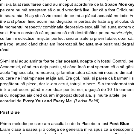
mi s-a tăiat răsuflarea când au început acordurile de la
Space Monke
pe care nu mă așteptam să o aud vreodată live. Jur că a fost Crăciunu
în seara aia. N-aș ști să zic exact de ce mi-a plăcut această melodie
in
the first place
, fiind acum mai degrabă în partea de hate a graficului, d
la momentul respectiv combinația depresivo-sexuală îmi suna extrem 
sexi. Eram convinsă că aș putea să mă destrăbălez pe ea
movie-style
,
cu lumini eclectice, mișcări perfect sincronizate și priviri fatale, doar că,
mă rog, atunci când chiar am încercat să fac asta m-a bușit mai degra
râsul.
Și-mi mai aduc aminte foarte clar această noapte din fostul Control, pe
Academiei, când era deja pustiu, și când încă mai speram că o să găs
acolo înghesuiala, rumoarea, și familiaritatea cârciumii noastre din sat
cu care ne întâmpinase atâția ani. Era gol, însă, și părea că barmanii 
pregăteau să plece, dar le-am cerut, totuși, o bere. S-a transformat tot
într-o petrecere până-n zori doar pentru noi, o gașcă de 10-15 oameni
și cu noaptea aia cred că am îngropat clubul ăla, și multe altele, pe
acorduri de
Every You and Every Me
.
(Larisa Baltă)
Post Blue
Prima melodie pe care am ascultat-o de la Placebo a fost
Post Blue
.
Eram clasa a șasea și o colegă de generală mi-a spus că a descoperit