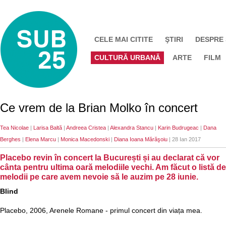
CELE MAI CITITE
ŞTIRI
DESPRE
CULTURĂ URBANĂ
ARTE
FILM
Ce vrem de la Brian Molko în concert
Tea Nicolae
|
Larisa Baltă
|
Andreea Cristea
|
Alexandra Stancu
|
Karin Budrugeac
|
Dana
Berghes
|
Elena Marcu
|
Monica Macedonski
|
Diana Ioana Mărăşoiu
| 28 Ian 2017
Placebo revin în concert la București și au declarat că vor
cânta pentru ultima oară melodiile vechi. Am făcut o listă de
melodii pe care avem nevoie să le auzim pe 28 iunie.
Blind
Placebo, 2006, Arenele Romane - primul concert din viața mea.