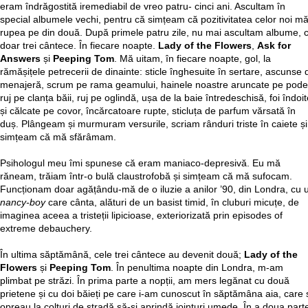
eram îndrăgostită iremediabil de vreo patru- cinci ani. Ascultam în
special albumele vechi, pentru că simțeam că pozitivitatea celor noi m
rupea pe din două. După primele patru zile, nu mai ascultam albume, c
doar trei cântece. În fiecare noapte.
Lady of the Flowers
,
Ask for
Answers
și
Peeping Tom
. Mă uitam, în fiecare noapte, gol, la
rămășițele petrecerii de dinainte: sticle înghesuite în sertare, ascunse 
menajeră, scrum pe rama geamului, hainele noastre aruncate pe pode
ruj pe clanța băii, ruj pe oglindă, ușa de la baie întredeschisă, foi îndoi
și călcate pe covor, încărcatoare rupte, sticluța de parfum vărsată în
duș. Plângeam și murmuram versurile, scriam rânduri triste în caiete și
simțeam că mă sfărâmam.
Psihologul meu îmi spunese că eram maniaco-depresivă. Eu mă
răneam, trăiam într-o bulă claustrofobă și simțeam că mă sufocam.
Funcționam doar agățându-mă de o iluzie a anilor ’90, din Londra, cu 
nancy-boy
care cânta, alături de un basist timid, în cluburi micuțe, de
imaginea aceea a tristeții lipicioase, exteriorizată prin episodes of
extreme debauchery.
În ultima săptămână, cele trei cântece au devenit două;
Lady of the
Flowers
și
Peeping Tom
. În penultima noapte din Londra, m-am
plimbat pe străzi. În prima parte a nopții, am mers legănat cu două
prietene și cu doi băieți pe care i-am cunoscut în săptămâna aia, care 
opreau la colțuri de stradă să-și aprindă jointuri umede. În a doua part