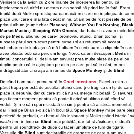
Venisem ca la avion cu 2 ore înainte de începerea lui pentru că
înțelesesem că altfel nu aveam nicio șansă să prind loc în față. Eram
topită după Molko spre stupoarea maică-mii care nu înțelegea de ce-m
place unul care e mai fată decât mine. Știam pe de rost piesele de pe
primul album (numit chiar
Placebo
);
Without You I’m Nothing
,
Black
Market Music
și
Sleeping With Ghosts
, dar habar n-aveam melodiile
de pe
Meds
, albumul pe care-l promovau atunci. Brian tocmai își
tunsese părul scurt-scurt pentru turneu și eu refuzam să accept
schimbarea de look așa că mă holbam în continuare la clipurile în care
avea pleată, bob sau perciuni lungi. Noroc că am descoperit
Meds
în
timpul concertului și, deși n-am savurat prea multe piese de pe el pe
deplin pentru că le așteptam pe alea pe care pot să le cânt, m-am
îndrăgostit atunci și așa am rămas de
Space Monkey
și de
Blind
.
De când i-am auzit prima oară în
Cruel Intentions
, Placebo mi s-a
părut trupa perfectă de ascultat atunci când ți-o tragi cu un tip de care-
place la nebunie, dar cu care știi că nu va merge niciodată. Și savurezi
așa fiecare moment pentru că poate fi oricând ultima dată când vă
vedeți. Și n-o să-i spui niciodată ce simți pentru că ai strica momentul,
dar îl lași pe Brian s-o zică în locul tău.
Space Monkey
mi se pare pie
perfectă de preludiu, cu beat-ul ăla insinuant și Molko țipând isteric
I di
inside her
, în timp ce
Blind
, mai potolită, dar tot răvășitoare, e ideală
pentru un soundtrack de după cu tăceri umplute de fum de țigară.
Versurile din
Blind
sunt declarațiile de dragoste pe care n-am avut