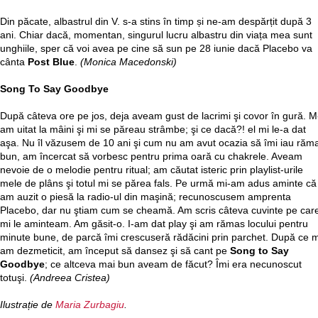
Din păcate, albastrul din V. s-a stins în timp și ne-am despărțit după 3
ani. Chiar dacă, momentan, singurul lucru albastru din viața mea sunt
unghiile, sper că voi avea pe cine să sun pe 28 iunie dacă Placebo va
cânta
Post Blue
.
(Monica Macedonski)
Song To Say Goodbye
După câteva ore pe jos, deja aveam gust de lacrimi şi covor în gură. M
am uitat la mâini şi mi se păreau strâmbe; şi ce dacă?! el mi le-a dat
aşa. Nu îl văzusem de 10 ani şi cum nu am avut ocazia să îmi iau răm
bun, am încercat să vorbesc pentru prima oară cu chakrele. Aveam
nevoie de o melodie pentru ritual; am căutat isteric prin playlist-urile
mele de plâns şi totul mi se părea fals. Pe urmă mi-am adus aminte că
am auzit o piesă la radio-ul din maşină; recunoscusem amprenta
Placebo, dar nu ştiam cum se cheamă. Am scris câteva cuvinte pe car
mi le aminteam. Am găsit-o. I-am dat play şi am rămas locului pentru
minute bune, de parcă îmi crescuseră rădăcini prin parchet. După ce 
am dezmeticit, am început să dansez şi să cant pe
Song to Say
Goodbye
; ce altceva mai bun aveam de făcut? Îmi era necunoscut
totuşi.
(Andreea Cristea)
Ilustrație de
Maria Zurbagiu
.