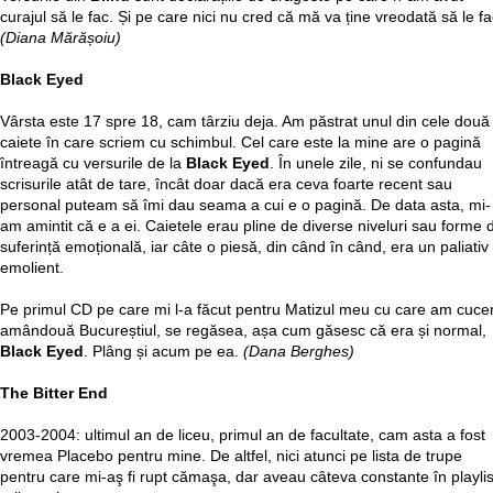
curajul să le fac. Și pe care nici nu cred că mă va ține vreodată să le fa
(Diana Mărășoiu)
Black Eyed
Vârsta este 17 spre 18, cam târziu deja. Am păstrat unul din cele două
caiete în care scriem cu schimbul. Cel care este la mine are o pagină
întreagă cu versurile de la
Black Eyed
. În unele zile, ni se confundau
scrisurile atât de tare, încât doar dacă era ceva foarte recent sau
personal puteam să îmi dau seama a cui e o pagină. De data asta, mi-
am amintit că e a ei. Caietele erau pline de diverse niveluri sau forme 
suferință emoțională, iar câte o piesă, din când în când, era un paliativ
emolient.
Pe primul CD pe care mi l-a făcut pentru Matizul meu cu care am cucer
amândouă Bucureștiul, se regăsea, așa cum găsesc că era și normal,
Black Eyed
. Plâng și acum pe ea.
(Dana Berghes)
The Bitter End
2003-2004: ultimul an de liceu, primul an de facultate, cam asta a fost
vremea Placebo pentru mine. De altfel, nici atunci pe lista de trupe
pentru care mi-aş fi rupt cămaşa, dar aveau câteva constante în playlis