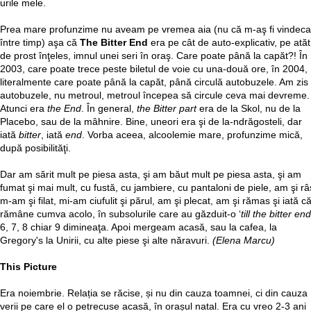
urile mele.
Prea mare profunzime nu aveam pe vremea aia (nu că m-aş fi vindeca
între timp) aşa că
The Bitter End
era pe cât de auto-explicativ, pe atăt
de prost înţeles, imnul unei seri în oraş. Care poate până la capăt?! În
2003, care poate trece peste biletul de voie cu una-două ore, în 2004,
literalmente care poate până la capăt, până circulă autobuzele. Am zis
autobuzele, nu metroul, metroul începea să circule ceva mai devreme.
Atunci era
the End
. În general,
the Bitter part
era de la Skol, nu de la
Placebo, sau de la mâhnire. Bine, uneori era şi de la-ndrăgosteli, dar
iată
bitter
, iată
end
. Vorba aceea, alcoolemie mare, profunzime mică,
după posibilităţi.
Dar am sărit mult pe piesa asta, şi am băut mult pe piesa asta, şi am
fumat şi mai mult, cu fustă, cu jambiere, cu pantaloni de piele, am şi râ
m-am şi filat, mi-am ciufulit şi părul, am şi plecat, am şi rămas şi iată c
rămâne cumva acolo, în subsolurile care au găzduit-o ‘
till the bitter end
6, 7, 8 chiar 9 dimineaţa. Apoi mergeam acasă, sau la cafea, la
Gregory's la Unirii, cu alte piese şi alte năravuri.
(Elena Marcu)
This Picture
Era noiembrie. Relația se răcise, și nu din cauza toamnei, ci din cauza
verii pe care el o petrecuse acasă, în orașul natal. Era cu vreo 2-3 ani