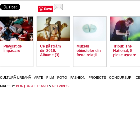
Save
Playlist de
Ce păstrăm
Muzeul
Tribut: The
împăcare
din 2016:
obiectelor din
National, 6
Albume (3)
foste relaţii
piese uşoare
CULTURĂ URBANĂ
ARTE
FILM
FOTO
FASHION
PROIECTE
CONCURSURI
CE
MADE BY
BORŢUN•OLTEANU
&
NETVIBES