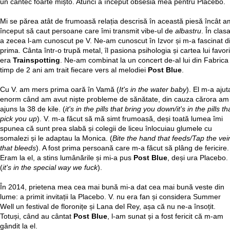
un cântec foarte mișto. Atunci a început obsesia mea pentru Placebo.
Mi se părea atât de frumoasă relația descrisă în această piesă încât a
început să caut persoane care îmi transmit vibe-ul de
albastru
. În clas
a zecea l-am cunoscut pe V. Ne-am cunoscut în Izvor și m-a fascinat d
prima. Cânta într-o trupă metal, îl pasiona psihologia și cartea lui favor
era
Trainspotting
. Ne-am combinat la un concert de-al lui din Fabrica 
timp de 2 ani am trait fiecare vers al melodiei
Post Blue
.
Cu V. am mers prima oară în Vamă (
It's in the water baby
). El m-a ajut
enorm când am avut niște probleme de sănătate, din cauza cărora am
ajuns la 38 de kile. (
it's in the pills that bring you down/it's in the pills th
pick you up
). V. m-a făcut să mă simt frumoasă, deși toată lumea îmi
spunea că sunt prea slabă și colegii de liceu înlocuiau glumele cu
somalezi și le adaptau la Monica. (
Bite the hand that feeds/Tap the vei
that bleeds
). A fost prima persoană care m-a făcut să plâng de fericire.
Eram la el, a stins lumânările și mi-a pus
Post Blue
, deși ura Placebo.
(
it's in the special way we fuck
).
În 2014, prietena mea cea mai bună mi-a dat cea mai bună veste din
lume: a primit invitații la Placebo. V. nu era fan și considera Summer
Well un festival de floronițe și Lana del Rey, așa că nu ne-a însoțit.
Totuși, când au cântat
Post Blue
, l-am sunat și a fost fericit că m-am
gândit la el.