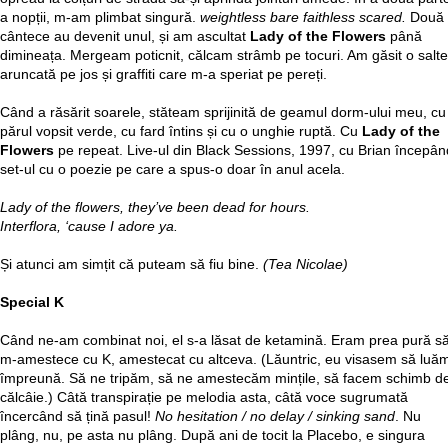
a nopții, m-am plimbat singură.
weightless bare faithless scared.
Două
cântece au devenit unul, și am ascultat
Lady of the Flowers
până
dimineața. Mergeam poticnit, călcam strâmb pe tocuri. Am găsit o salt
aruncată pe jos și graffiti care m-a speriat pe pereți.
Când a răsărit soarele, stăteam sprijinită de geamul dorm-ului meu, cu
părul vopsit verde, cu fard întins și cu o unghie ruptă. Cu
Lady of the
Flowers
pe repeat. Live-ul din Black Sessions, 1997, cu Brian începân
set-ul cu o poezie pe care a spus-o doar în anul acela.
Lady of the flowers, they’ve been dead for hours.
Interflora, ‘cause I adore ya.
Și atunci am simțit că puteam să fiu bine.
(Tea Nicolae)
Special K
Când ne-am combinat noi, el s-a lăsat de ketamină. Eram prea pură s
m-amestece cu K, amestecat cu altceva. (Lăuntric, eu visasem să luă
împreună. Să ne tripăm, să ne amestecăm mințile, să facem schimb d
călcâie.) Câtă transpirație pe melodia asta, câtă voce sugrumată
încercând să țină pasul!
N
o hesitation / no delay / sinking sand
. Nu
plâng, nu, pe asta nu plâng. După ani de tocit la Placebo, e singura