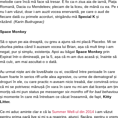
melodie care încă mă face să tresar. E fix ca-n ziua aia de iarnă, Piața
Romană, Dacia cu Mendeleev, plecam de la liceu, de mână cu ea. Pe 
nu l-am văzut, doar i-am auzit vocea enervantă, pe care o aud de
fiecare dată cu primele acorduri, strigându-mă
Special K
și
râzând.
(Karin Budrugeac)
Space Monkey
Să o spun pe-aia dreaptă, cu greu a ajuns să-mi placă Placebo. Mi se
zburlea pielea când îi auzeam vocea lui Brian, așa că mult timp i-am
negat, pur și simplu, existența. Apoi au băgat
Space Monkey
prin
Expirat într-o dimineață, pe la 5, așa că m-am dus acasă și, înainte să
mă culc, am mai ascultat-o o dată.
Au urmat niște ani de love&hate cu ei, oscilând între perioade în care
luam foarte în serios riff-urile alea agresive, cu urme de dematograf și
droguri în ele, cu care practic n-aveam nicio treabă, dar convinsă oric
că mi se potrivesc mănușă (în vara în care nu mi-am dat licența am țin
morțiș să-mi pun status pe messenger
six months off for bad behaviou
și momente în care mă întrebam ce căcat înseamnă, de fapt,
Kitty
Litter.
Ce-mi aduc aminte clar e că la
Summer Well-ul din 2014
i-am văzut
pentru prima oară live și mi s-a reaprins, atunci, flacăra, pentru o vrem