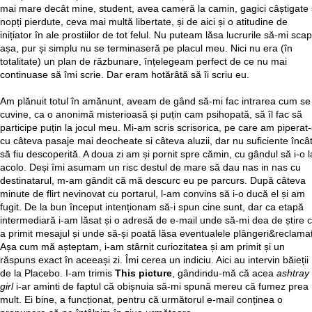
mai mare decât mine, student, avea cameră la camin, gagici câștigate 
nopți pierdute, ceva mai multă libertate, și de aici și o atitudine de
inițiator în ale prostiilor de tot felul. Nu puteam lăsa lucrurile să-mi sca
așa, pur și simplu nu se terminaseră pe placul meu. Nici nu era (în
totalitate) un plan de răzbunare, înțelegeam perfect de ce nu mai
continuase să îmi scrie. Dar eram hotărâtă să îi scriu eu.
Am plănuit totul în amănunt, aveam de gând să-mi fac intrarea cum se
cuvine, ca o anonimă misterioasă și puțin cam psihopată, să îl fac să
participe puțin la jocul meu. Mi-am scris scrisorica, pe care am piperat
cu câteva pasaje mai deocheate si câteva aluzii, dar nu suficiente încâ
să fiu descoperită. A doua zi am și pornit spre cămin, cu gândul să i-o l
acolo. Deși îmi asumam un risc destul de mare să dau nas in nas cu
destinatarul, m-am gândit că mă descurc eu pe parcurs. După câteva
minute de flirt nevinovat cu portarul, l-am convins să i-o ducă el și am
fugit. De la bun început intenționam să-i spun cine sunt, dar ca etapă
intermediară i-am lăsat și o adresă de e-mail unde să-mi dea de știre 
a primit mesajul și unde să-și poată lăsa eventualele plângeri&reclamați
Așa cum mă așteptam, i-am stârnit curiozitatea și am primit și un
răspuns exact în aceeași zi. Îmi cerea un indiciu. Aici au intervin băieții
de la Placebo. I-am trimis
This picture
, gândindu-mă că acea
ashtray
girl
i-ar aminti de faptul că obișnuia să-mi spună mereu că fumez prea
mult. Ei bine, a funcționat, pentru că următorul e-mail conținea o