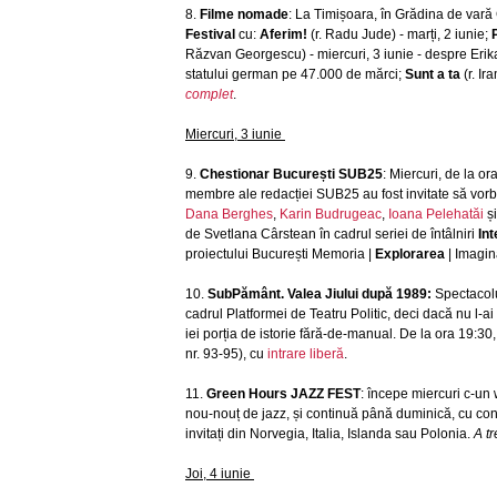
8.
Filme nomade
: La Timișoara, în Grădina de vară
Festival
cu:
Aferim!
(r. Radu Jude) - marți, 2 iunie;
Răzvan Georgescu) - miercuri, 3 iunie - despre Erik
statului german pe 47.000 de mărci;
Sunt a ta
(r. Ir
complet
.
Miercuri, 3 iunie
9.
Chestionar București SUB25
: Miercuri, de la o
membre ale redacției SUB25 au fost invitate să vorb
Dana Berghes
,
Karin Budrugeac
,
Ioana Pelehatăi
ș
de Svetlana Cârstean în cadrul seriei de întâlniri
Int
proiectului București Memoria |
Explorarea
| Imagin
10.
SubPământ. Valea Jiului după 1989:
Spectacolu
cadrul Platformei de Teatru Politic, deci dacă nu l-a
iei porția de istorie fără-de-manual. De la ora 19:30, 
nr. 93-95), cu
intrare liberă
.
11.
Green Hours JAZZ FEST
: începe miercuri c-un
nou-nouț de jazz, și continuă până duminică, cu conc
invitați din Norvegia, Italia, Islanda sau Polonia.
A tr
Joi, 4 iunie