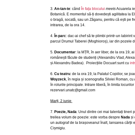
3.
An-tan-te
: când
În fața blocului
meets
Acuarela ie
Botanică. E momentul să-ți dovedești agilitatea la Ela
o bragă, socată, sau un Zăganu, pentru că ești pe fr
intrarea, de la ora 14.
4.
În parc
: dac-ai chef să te plimbi printr-un labirint 
parcul Drumul Taberei (Moghioroș), iar din pozele de
5.
Documentar
: la MȚR, în aer liber, de la ora 19
românești făcute de studenți (Alexandru Vlad, Ale
și Alexandru Badea). Proiecțiile Docuart sunt cu
int
6.
Cu teatru
: de la ora 19, la Palatul Copiilor, se jo
Woyzeck
, în regia și scenografia Silviei Roman, cu
în rolurile principale. Intrare liberă, în limita locurilo
rezervari.unatc@gmail.com
Marți, 2 iunie
7.
Poezie, Nada
: Unul dintre cei mai talentați tineri 
treilea volum de poezie: este vorba despre
Nada
și
un autograf de la brașoveanul înalt, lansarea cărții 
Cișmigiu.