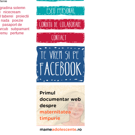
ftenie
gradina solemn
i
nicecream
 taberei
proiectii
nada
poezie
pasaport de
arcub
subpamant
remu
perfume