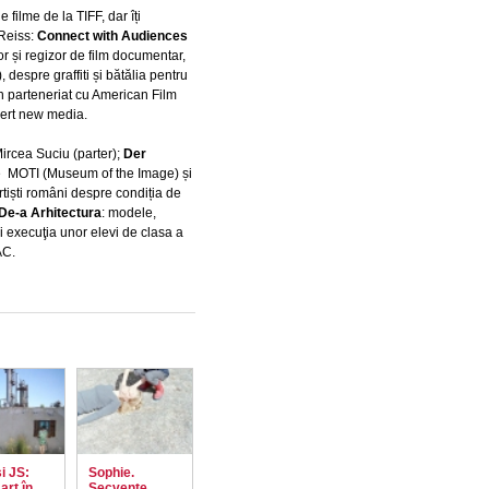
 filme de la TIFF, dar îți
 Reiss:
Connect with Audiences
r și regizor de film documentar,
, despre graffiti și bătălia pentru
în parteneriat cu American Film
pert new media.
Mircea Suciu (parter);
Der
iție MOTI (Museum of the Image) și
rtiști români despre condiția de
De-a Arhitectura
: modele,
şi execuţia unor elevi de clasa a
NAC.
i JS:
Sophie.
art în
Secvenţe.