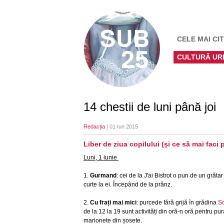
CELE MAI CIT
CULTURĂ UR
14 chestii de luni până joi
Redacția
| 01 Iun 2015
Liber de ziua copilului (și ce să mai faci
Luni, 1 iunie
1.
Gurmand
: cei de la J'ai Bistrot o pun de un grătar
curte la ei. Începând de la prânz.
2.
Cu frați mai mici
: purcede fără grijă în grădina
S
de la 12 la 19 sunt activități din oră-n oră pentru pura
marionete din șosete.