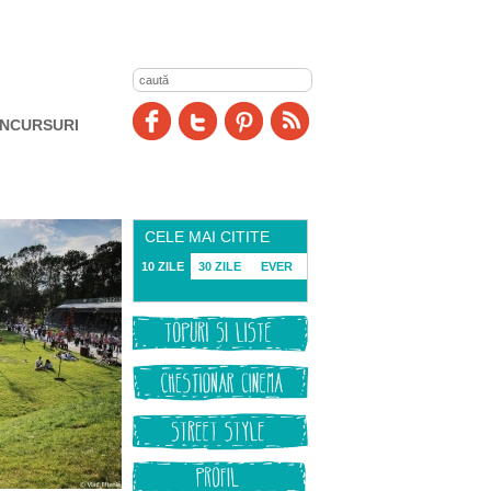
NCURSURI
CELE MAI CITITE
10 ZILE
30 ZILE
EVER