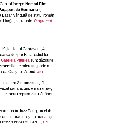
 Capitol începe
Nomad Film
Pașaport de Germania
(r.
a Lazăr, vândută de statul român
am Haq) - joi, 4 iunie.
Programul
ra 19, la Hanul Gabroveni, 4
ească despre Bucureștiul lor.
i
Gabriela Pițurlea
sunt găzduite
ersecțiile
de miercuri, parte a
area Orașului. Attend,
aici
.
l mai are 2 reprezentații în
i văzut până acum, e musai să-ți
la centrul Replika (str. Lânăriei
 warm-up în Jazz Pong, un club
erte în grădină și nu numai, și
eat for jazzy ears
. Detalii,
aici
.