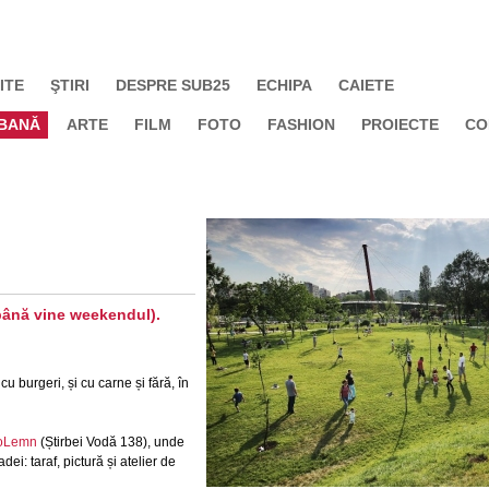
ITE
ŞTIRI
DESPRE SUB25
ECHIPA
CAIETE
BANĂ
ARTE
FILM
FOTO
FASHION
PROIECTE
CO
 până vine weekendul).
 cu burgeri, și cu carne și fără, în
oLemn
(Știrbei Vodă 138), unde
dei: taraf, pictură și atelier de