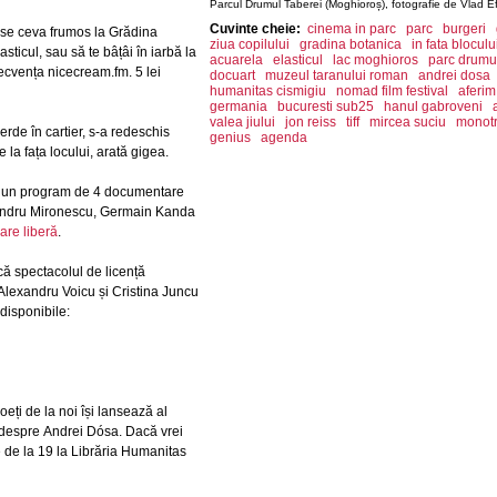
Parcul Drumul Taberei (Moghioroș), fotografie de Vlad E
Cuvinte cheie:
cinema in parc
parc
burgeri
se ceva frumos la Grădina
ziua copilului
gradina botanica
in fata bloculu
sticul, sau să te bâțâi în iarbă la
acuarela
elasticul
lac moghioros
parc drumul
ecvența nicecream.fm. 5 lei
docuart
muzeul taranului roman
andrei dosa
humanitas cismigiu
nomad film festival
aferim
germania
bucuresti sub25
hanul gabroveni
valea jiului
jon reiss
tiff
mircea suciu
monot
verde în cartier, s-a redeschis
genius
agenda
 la fața locului, arată gigea.
, ai un program de 4 documentare
xandru Mironescu, Germain Kanda
rare liberă
.
acă spectacolul de licență
 Alexandru Voicu și Cristina Juncu
r disponibile:
poeți de la noi își lansează al
 despre Andrei Dósa. Dacă vrei
e de la 19 la Librăria Humanitas