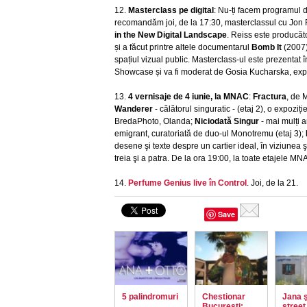
12.
Masterclass pe digital
: Nu-ți facem programul de
recomandăm joi, de la 17:30, masterclassul cu Jon
in the New Digital Landscape
. Reiss este producăto
și a făcut printre altele documentarul
Bomb It
(2007)
spațiul vizual public. Masterclass-ul este prezentat 
Showcase și va fi moderat de Gosia Kucharska, ex
13.
4 vernisaje de 4 iunie, la MNAC
:
Fractura
, de 
Wanderer
- călătorul singuratic - (etaj 2), o expoz
BredaPhoto, Olanda;
Niciodată Singur
- mai mulți a
emigrant, curatoriată de duo-ul Monotremu (etaj 3);
desene şi texte despre un cartier ideal, în viziunea 
treia şi a patra. De la ora 19:00, la toate etajele M
14.
Perfume Genius live în Control
. Joi, de la 21.
Save
5 palindromuri
Chestionar
Jana ş
Bucureşti:
street 