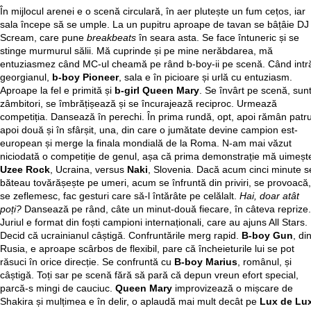
În mijlocul arenei e o scenă circulară, în aer plutește un fum cețos, iar
sala începe să se umple. La un pupitru aproape de tavan se bâțâie DJ
Scream, care pune
breakbeats
în seara asta. Se face întuneric și se
stinge murmurul sălii. Mă cuprinde și pe mine nerăbdarea, mă
entuziasmez când MC-ul cheamă pe rând b-boy-ii pe scenă. Când intr
georgianul,
b-boy Pioneer
, sala e în picioare și urlă cu entuziasm.
Aproape la fel e primită și
b-girl Queen Mary
. Se învârt pe scenă, sun
zâmbitori, se îmbrățișează și se încurajează reciproc. Urmează
competiția. Dansează în perechi. În prima rundă, opt, apoi rămân patru
apoi două și în sfârșit, una, din care o jumătate devine campion est-
european și merge la finala mondială de la Roma. N-am mai văzut
niciodată o competiție de genul, așa că prima demonstrație mă uimeșt
Uzee Rock
, Ucraina, versus
Naki
, Slovenia. Dacă acum cinci minute s
băteau tovărășește pe umeri, acum se înfruntă din priviri, se provoacă,
se zeflemesc, fac gesturi care să-l întărâte pe celălalt.
Hai, doar atât
poți?
Dansează pe rând, câte un minut-două fiecare, în câteva reprize.
Juriul e format din foști campioni internaționali, care au ajuns All Stars.
Decid că ucrainianul câștigă. Confruntările merg rapid.
B-boy Gun
, di
Rusia, e aproape scârbos de flexibil, pare că încheieturile lui se pot
răsuci în orice direcție. Se confruntă cu
B-boy Marius
, românul, și
câștigă. Toți sar pe scenă fără să pară că depun vreun efort special,
parcă-s mingi de cauciuc.
Queen Mary
improvizează o mișcare de
Shakira și mulțimea e în delir, o aplaudă mai mult decât pe
Lux de Lu