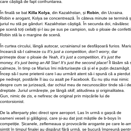
care câștigă de fapt confruntarea.
În finală se bat
Killa Kolya
, din Kazakhstan, și
Robin
, din Ucraina.
Robin e arogant, Kolya se concentrează. În câteva minute se termină ș
juriul nu stă pe gânduri: Kazakhstan câștigă. În secunda doi, năvălesc
pe scenă toți ceilalți și-l iau pe sus pe campion, sub o ploaie de confetti
Robin stă la o margine de scenă.
În curtea circului, lângă autocar, ucrainianul se desfășoară furios. Mari
încearcă să-l calmeze cu
It's just a competition, don't worry
, dar
primește doar o ploaie de
Yeah, it’s just a competition, it’s just the
money, it’s just being an All Star! It’s just the second place!
Îl lăsăm să 
calmeze, în timp ce Marius îmi mărturisește că și el e puțin dezamăgit.
Încep să-l sune prietenii care l-au urmărit atent să-i spună că a pierdut
pe nedrept, postările îl iau cu asalt pe Facebook. Eu nu știu mai nimic
despre cum se jurizează, dar ochiul meu de necunoscător tinde să-i d
dreptate. Juriul urmărește, pe lângă
skill
, atitudinea și originalitatea.
Gun, nimic de zis, e nefiresc de original prin mișcările lui de
contorsionist.
De la afterparty plec direct spre aeroport. Las în urmă o gașcă de
oameni veseli și gălăgioși, care și-au dat jost măștile de b-boys în
competiție. Șicanele, zeflemeaua și provocările arogante pe care le-a
simțit în timpul finalei au dispărut fără urmă, se bucură împreună pentr