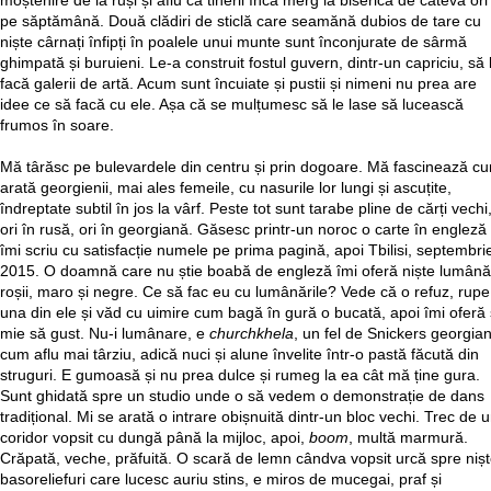
moștenire de la ruși și aflu că tinerii încă merg la biserică de câteva ori
pe săptămână. Două clădiri de sticlă care seamănă dubios de tare cu
niște cârnați înfipți în poalele unui munte sunt înconjurate de sârmă
ghimpată și buruieni. Le-a construit fostul guvern, dintr-un capriciu, să 
facă galerii de artă. Acum sunt încuiate și pustii și nimeni nu prea are
idee ce să facă cu ele. Așa că se mulțumesc să le lase să lucească
frumos în soare.
Mă târăsc pe bulevardele din centru și prin dogoare. Mă fascinează c
arată georgienii, mai ales femeile, cu nasurile lor lungi și ascuțite,
îndreptate subtil în jos la vârf. Peste tot sunt tarabe pline de cărți vechi
ori în rusă, ori în georgiană. Găsesc printr-un noroc o carte în engleză 
îmi scriu cu satisfacție numele pe prima pagină, apoi Tbilisi, septembri
2015. O doamnă care nu știe boabă de engleză îmi oferă niște lumână
roșii, maro și negre. Ce să fac eu cu lumânările? Vede că o refuz, rupe
una din ele și văd cu uimire cum bagă în gură o bucată, apoi îmi oferă 
mie să gust. Nu-i lumânare, e
churchkhela
, un fel de Snickers georgian
cum aflu mai târziu, adică nuci și alune învelite într-o pastă făcută din
struguri. E gumoasă și nu prea dulce și rumeg la ea cât mă ține gura.
Sunt ghidată spre un studio unde o să vedem o demonstrație de dans
tradițional. Mi se arată o intrare obișnuită dintr-un bloc vechi. Trec de 
coridor vopsit cu dungă până la mijloc, apoi,
boom
, multă marmură.
Crăpată, veche, prăfuită. O scară de lemn cândva vopsit urcă spre niș
basoreliefuri care lucesc auriu stins, e miros de mucegai, praf și