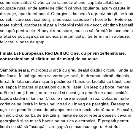
comunism stătut. O văd ca pe laitmotiv al unei capitale aflată sub
ocupație rusă, unde astfel de clădiri cândva opulente, acum căzute în
dizgrație, apar la tot pasul. Georgienii dansează agresiv, strigă, se lupt
cu săbii care scot scântei și simulează războaie în horele lor. Fetele su
toate subțiri, grațioase și par a îndeplini rolul de decor, cât timp bărbații
se luptă pentru ele. B-boy-ii n-au stare, muzica săltăreață le face chef 
arătat ce pot, așa că se aruncă și ei „în luptă”. Se termină în aplauze,
felicitări și poze de grup.
Finala Est-Europeană Red Bull BC One, cu priviri zeflemitoare,
contorsionism și sărituri ca de mingi de cauciuc
Sâmbătă seara, microbuzul urcă cu greu dealul clădirii circului, unde a
loc finala. În stânga mea se vorbește rusă, în dreapta, sârbă, dincolo,
turcă. În fața circului mișună puștimea Tbilisiului, laolaltă cu băieți cool
cu șapcă întoarsă și pantaloni cu turul lăsat. Un jeep cu boxe imense
urlă un bumți-bumți, aerul e cald și uscat și o geană de apus scaldă
fațada clădirii în lumină. Circul e mare și vopsit în roz. Coloane înalte
corintice se înșiră în fața unei intrări cu iz vag de paragină. Deasupra
ușilor se prind în plase de păianjen mii de insecte zburătoare. Pe scări,
un individ cu barbă de trei zile și minte de copil repetă obsesiv ceva în
georgiană și se mișcă haotic pe muzica electronică. E pregătit pentru
finala ce stă să înceapă – are șapcă și tricou cu logo-ul Red Bull.