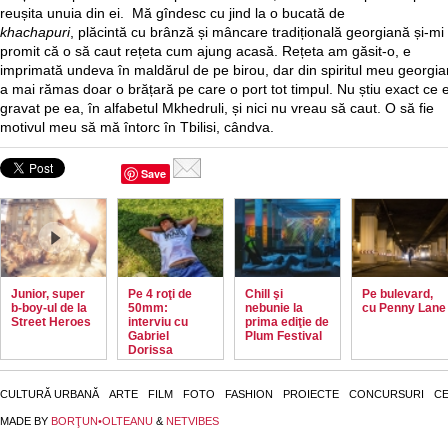
reușita unuia din ei. Mă gîndesc cu jind la o bucată de
khachapuri
, plăcintă cu brânză și mâncare tradițională georgiană și-mi
promit că o să caut rețeta cum ajung acasă. Rețeta am găsit-o, e
imprimată undeva în maldărul de pe birou, dar din spiritul meu georgia
a mai rămas doar o brățară pe care o port tot timpul. Nu știu exact ce 
gravat pe ea, în alfabetul Mkhedruli, și nici nu vreau să caut. O să fie
motivul meu să mă întorc în Tbilisi, cândva.
Save
Junior, super
Pe 4 roţi de
Chill şi
Pe bulevard,
b-boy-ul de la
50mm:
nebunie la
cu Penny Lane
Street Heroes
interviu cu
prima ediţie de
Gabriel
Plum Festival
Dorissa
CULTURĂ URBANĂ
ARTE
FILM
FOTO
FASHION
PROIECTE
CONCURSURI
CE
MADE BY
BORŢUN•OLTEANU
&
NETVIBES