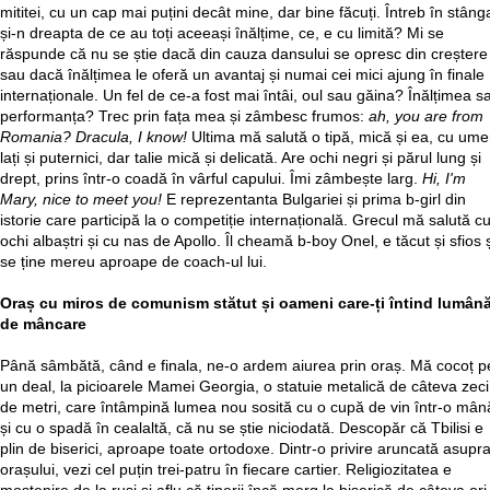
mititei, cu un cap mai puțini decât mine, dar bine făcuți. Întreb în stâng
și-n dreapta de ce au toți aceeași înălțime, ce, e cu limită? Mi se
răspunde că nu se știe dacă din cauza dansului se opresc din creștere
sau dacă înălțimea le oferă un avantaj și numai cei mici ajung în finale
internaționale. Un fel de ce-a fost mai întâi, oul sau găina? Înălțimea s
performanța? Trec prin fața mea și zâmbesc frumos:
ah, you are from
Romania? Dracula, I know!
Ultima mă salută o tipă, mică și ea, cu ume
lați și puternici, dar talie mică și delicată. Are ochi negri și părul lung și
drept, prins într-o coadă în vârful capului. Îmi zâmbește larg.
Hi, I'm
Mary, nice to meet you!
E reprezentanta Bulgariei și prima b-girl din
istorie care participă la o competiție internațională. Grecul mă salută c
ochi albaștri și cu nas de Apollo. Îl cheamă b-boy Onel, e tăcut și sfios 
se ține mereu aproape de coach-ul lui.
Oraș cu miros de comunism stătut și oameni care-ți întind lumână
de mâncare
Până sâmbătă, când e finala, ne-o ardem aiurea prin oraș. Mă cocoț p
un deal, la picioarele Mamei Georgia, o statuie metalică de câteva zeci
de metri, care întâmpină lumea nou sosită cu o cupă de vin într-o mân
și cu o spadă în cealaltă, că nu se știe niciodată. Descopăr că Tbilisi e
plin de biserici, aproape toate ortodoxe. Dintr-o privire aruncată asupr
orașului, vezi cel puțin trei-patru în fiecare cartier. Religiozitatea e