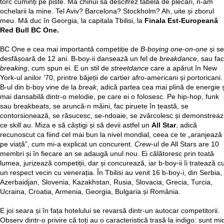
torc cuminți pe piste. Mă chinui să descifrez tabela de plecări, n-am
ochelarii la mine. Tel Aviv? Barcelona? Stockholm? Ah, uite și zborul
meu. Mă duc în Georgia, la capitala Tbilisi, la
F
inala Est-Europeană
Red Bull BC One.
BC One e cea mai importantă competiție de
B-boying one-on-one
și se
desfășoară de 12 ani. B-boy-ii dansează un fel de
breakdance
, sau fac
breaking
, cum spun ei. E un stil de
streetdance
care a apărut în New
York-ul anilor ‘70, printre băjeții de cartier afro-americani și portoricani.
B-ul din b-boy vine de la
break
, adică partea cea mai plină de energie ș
mai dansabilă dintr-o melodie, pe care ei o folosesc. Pe hip-hop, funk
sau breakbeats, se aruncă-n mâini, fac piruete în țeastă, se
contorsionează, se răsucesc, se-ndoaie, se zvârcolesc și demonstrea
ce skill au. Miza e să câștigi și să devii astfel un
All Star
, adică
recunoscut ca fiind cel mai bun la nivel mondial, ceea ce te „aranjează
pe viață”, cum mi-a explicat un concurent.
Crew
-ul de All Stars are 10
membri și în fiecare an se adaugă unul nou. Ei călătoresc prin toată
lumea, jurizează competiții, dar și concurează, iar b-boy-ii îi tratează c
un respect vecin cu venerația. În Tbilisi au venit 16 b-boy-i, din Serbia,
Azerbaidjan, Slovenia, Kazakhstan, Rusia, Slovacia, Grecia, Turcia,
Ucraina, Croatia, Armenia, Georgia, Bulgaria și România.
E joi seara și în fața hotelului se revarsă dintr-un autocar competitorii.
Observ dintr-o privire că toți au o caracteristică trasă la indigo: sunt mic