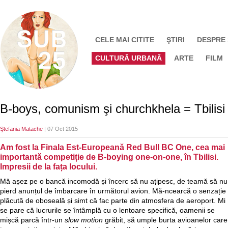
CELE MAI CITITE
ŞTIRI
DESPRE
CULTURĂ URBANĂ
ARTE
FILM
B-boys, comunism şi churchkhela = Tbilisi
Ştefania Matache
| 07 Oct 2015
Am fost la Finala Est-Europeană Red Bull BC One, cea mai
importantă competiție de B-boying one-on-one, în Tbilisi.
Impresii de la fața locului.
Mă așez pe o bancă incomodă și încerc să nu ațipesc, de teamă să nu
pierd anunțul de îmbarcare în următorul avion. Mă-ncearcă o senzație
plăcută de oboseală și simt că fac parte din atmosfera de aeroport. Mi
se pare că lucrurile se întâmplă cu o lentoare specifică, oamenii se
mișcă parcă într-un
slow motion
grăbit, să umple burta avioanelor care