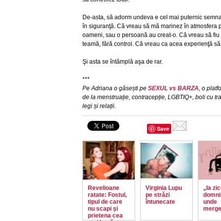
De-asta, să adorm undeva e cel mai puternic semnal
în siguranţă. Că vreau să mă marinez în atmosfera 
oameni, sau o persoană au creat-o. Că vreau să fiu f
teamă, fără control. Că vreau ca acea experienţă să î
Şi asta se întâmplă aşa de rar.
***
Pe Adriana o găsești pe
SEXUL vs BARZA
, o plat
de la menstruație, contracepție, LGBTIQ+, boli cu tr
legi și relații.
Save
Revelioane
Virginia Lupu
„Ia zic
ratate: Fostul,
pe străzi
domni
tipul de care
întunecate
unde
nu scapi şi
merg
prietena cea