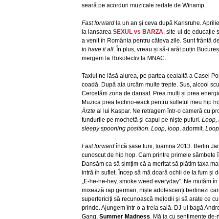
seară pe acorduri muzicale redate de Winamp.
Fast forward
la un an și ceva după Karlsruhe. Aprili
la lansarea
SEXUL vs BARZA
, site-ul de educație
a venit în România pentru câteva zile. Sunt frântă d
to have it all
. În plus, vreau și să-i arăt puțin Bucure
mergem la Rokolectiv la MNAC.
Taxiul ne lăsă aiurea, pe partea cealaltă a Casei P
coadă. După aia urcăm multe trepte. Sus, alcool scu
Cercetăm zona de dansat. Prea mulți și prea energi
Muzica prea techno-wack pentru sufletul meu hip hop
Ärzte
al lui Kaspar. Ne retragem într-o cameră cu pr
fundurile pe mochetă și capul pe niște pufuri.
Loop, 
sleepy spooning position. Loop, loop
, adormit.
Loop
Fast forward
încă șase luni, toamna 2013. Berlin Ja
cunoscut de hip hop. Cam printre primele sâmbete î
Dansăm ca să simțim că a meritat să plătim taxa mare
intră în suflet. Încep să mă doară ochii de la fum și d
„E-he-he-hey, smoke weed everyday”. Ne mutăm în al
mixează rap german, niște adolescenți berlinezi car
superfericiți să recunoască melodii și să arate ce cu
prinde. Ajungem într-o a treia sală. DJ-ul bagă And
Gang,
Summer Madness
. Mă ia cu sentimente de-