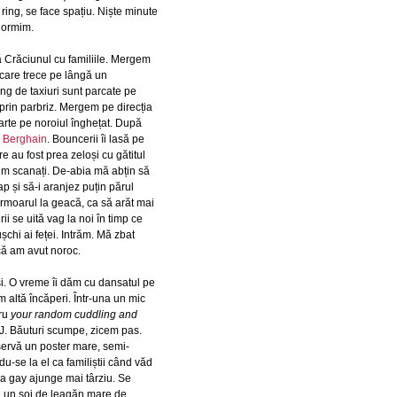
ring, se face spațiu. Niște minute
dormim.
ă Crăciunul cu familiile. Mergem
 care trece pe lângă un
ung de taxiuri sunt parcate pe
e prin parbriz. Mergem pe direcția
parte pe noroiul înghețat. După
n
Berghain
. Bouncerii îi lasă pe
re au fost prea zeloși cu gătitul
fim scanați. De-abia mă abțin să
ap și să-i aranjez puțin părul
ermoarul la geacă, ca să arăt mai
ii se uită vag la noi în timp ce
șchi ai feței. Intrăm. Mă zbat
 că am avut noroc.
și. O vreme îi dăm cu dansatul pe
altă încăperi. Într-una un mic
tru
your random cuddling and
 DJ. Băuturi scumpe, zicem pas.
servă un poster mare, semi-
-se la el ca familiștii când văd
la gay ajunge mai târziu. Se
pe un soi de leagăn mare de