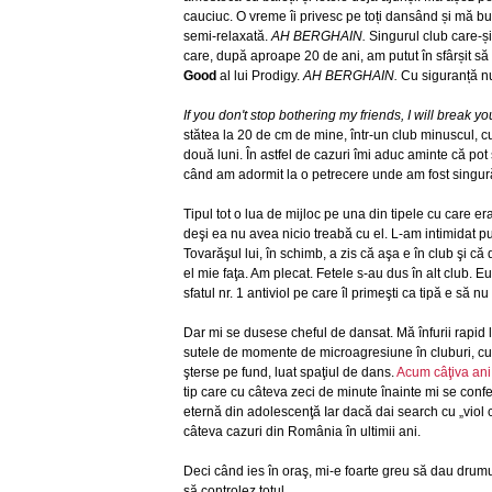
cauciuc. O vreme îi privesc pe toți dansând și mă b
semi-relaxată.
AH BERGHAIN.
Singurul club care-și
care, după aproape 20 de ani, am putut în sfârșit să
Good
al lui Prodigy.
AH BERGHAIN.
Cu siguranță nu
If you don't stop bothering my friends, I will break yo
stătea la 20 de cm de mine, într-un club minuscul, cu
două luni. În astfel de cazuri îmi aduc aminte că po
când am adormit la o petrecere unde am fost singură
Tipul tot o lua de mijloc pe una din tipele cu care er
deşi ea nu avea nicio treabă cu el. L-am intimidat puţ
Tovarăşul lui, în schimb, a zis că aşa e în club şi c
el mie faţa. Am plecat. Fetele s-au dus în alt club.
sfatul nr. 1 antiviol pe care îl primeşti ca tipă e să n
Dar mi se dusese cheful de dansat. Mă înfurii rapid l
sutele de momente de microagresiune în cluburi, cu m
şterse pe fund, luat spaţiul de dans.
Acum câţiva ani
tip care cu câteva zeci de minute înainte mi se confe
eternă din adolescenţă Iar dacă dai search cu „viol 
câteva cazuri din România în ultimii ani.
Deci când ies în oraş, mi-e foarte greu să dau drumu
să controlez totul.