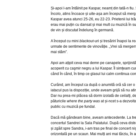
Și-apoi l-am întâlnit pe Kaspar, neamț din tată-n fiu. S
încolo, atins încoace și uite-așa am început să merg cu
Kaspar avea atunci 25-26, eu 22-23. Prietenii lui tră
erau mai puțin cu dansat și mai mult cu muzică în sur
de vin și discutat îndelung în germană.
A început cu mini
blackout
-uri și tresăriri înapoi la r
urmate de sentimente de vinovăție. „Vrei să mergem
mai stăm”.
Apoi am ațipit ceva mai demn pe canapele, sprijinită
acoperit cu caşmir negru a lui Kaspar. Îl simțeam 
când în când, în timp ce glasul lui calm continua co
Curând, am început ca după o anumită oră să cer o p
iatacul pus la dispoziție, unde aveam grijă să nu atin
Dar nu prea-mi plăcea să dorm izolată de ceilalți, d
păturicile
where the party was
at și-ncet s-a dezvolt
public cu muzică pe fundal.
Dacă mă gândeam bine, aveam antecedente. La trei 
concertul Sandrei la Sala Palatului. După ceva distr
și zgâit spre Sandra, i-am tras pe final de concert ni
orizontală pe un scaun. Mai mulți ani mai târziu, în