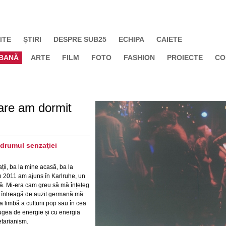
ITE
ŞTIRI
DESPRE SUB25
ECHIPA
CAIETE
BANĂ
ARTE
FILM
FOTO
FASHION
PROIECTE
CO
care am dormit
 drumul senzaţiei
ii, ba la mine acasă, ba la
în 2011 am ajuns în Karlruhe, un
tă. Mi-era cam greu să mă înțeleg
i întreagă de auzit germană mă
 limbă a culturii pop sau în cea
ea de energie și cu energia
tarianism.