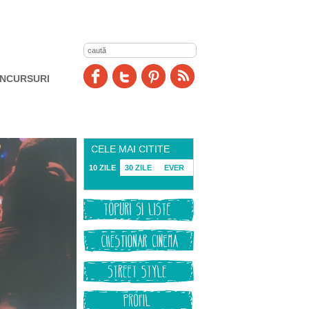
NCURSURI
CELE MAI CITITE
10 ZILE
30 ZILE
EVER