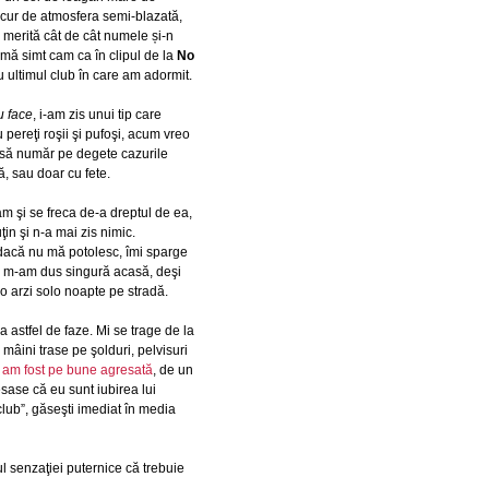
ucur de atmosfera semi-blazată,
 merită cât de cât numele și-n
 mă simt cam ca în clipul de la
No
 ultimul club în care am adormit.
u face
, i-am zis unui tip care
 pereţi roşii şi pufoşi, acum vreo
t să număr pe degete cazurile
, sau doar cu fete.
am şi se freca de-a dreptul de ea,
in şi n-a mai zis nimic.
ă dacă nu mă potolesc, îmi sparge
 Eu m-am dus singură acasă, deşi
u o arzi solo noapte pe stradă.
a astfel de faze. Mi se trage de la
âini trase pe şolduri, pelvisuri
 am fost pe bune agresată
, de un
sase că eu sunt iubirea lui
club”, găseşti imediat în media
l senzaţiei puternice că trebuie