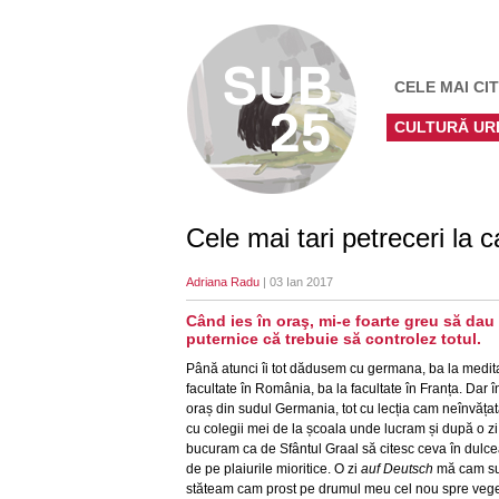
CELE MAI CIT
CULTURĂ UR
Cele mai tari petreceri la 
Adriana Radu
| 03 Ian 2017
Când ies în oraş, mi-e foarte greu să dau
puternice că trebuie să controlez totul.
Până atunci îi tot dădusem cu germana, ba la meditaț
facultate în România, ba la facultate în Franța. Dar 
oraș din sudul Germania, tot cu lecția cam neînvăța
cu colegii mei de la școala unde lucram și după o z
bucuram ca de Sfântul Graal să citesc ceva în dulcea
de pe plaiurile mioritice. O zi
auf Deutsch
mă cam sug
stăteam cam prost pe drumul meu cel nou spre vege