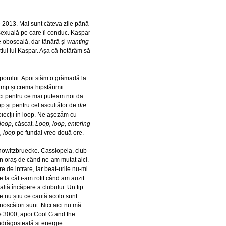
e 2013. Mai sunt câteva zile până
 sexuală pe care îl conduc. Kaspar
e oboseală, dar tânără și
wanting
știul lui Kaspar. Așa că hotărâm să
oporului. Apoi stăm o grămadă la
mp și crema hipstărimii.
ci pentru ce mai puteam noi da.
 și pentru cel ascultător de
die
oiecții în loop. Ne așezăm cu
loop
, căscat.
Loop, loop, entering
, loop
pe fundal vreo două ore.
nowitzbruecke. Cassiopeia, club
n oraș de când ne-am mutat aici.
 de intrare, iar beat-urile nu-mi
e la cât i-am rotit când am auzit
tă încăpere a clubului. Un tip
e nu știu ce caută acolo sunt
noscători sunt. Nici aici nu mă
re 3000, apoi Cool G and the
ndrăgosteală și energie