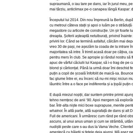
supraumană, o iau tare pe dans, iar în jurul meu, pe 
mai târziu, anticlimax pe-o canapea lângă Kaspar: 
Începutul lui 2014. Din nou împreună la Berlin, dup
cu metroul câteva stații și apoi o luăm pe o străduță
megastore cu articole de construcție. Un șir foarte l
dreapta. Șoferii așteaptă netulburați, privind înaint
privirii lor. Când se termină asfaltul, călcăm mai de
vreo 30 de pași, ne așezăm la coada de la intrare î
majoritatea să intre. Îi trimit acasă doar pe câțiva, ca
pentru mers în club. Se apropie și rândul nostru să 
apuc de vârful căciulii lui Kaspar, să i-o trag de pe c
blond și cârlionțat. Până la urmă doar îmi deschid f
puțin a copil de școală înfofolit de maică-sa. Bouncer
fac glume între ei, eu încerc să nu-mi mișc niciun mu
lăuntric între a o face pe indiferenta și a țopăi puțin
E după miezul nopții, dar suntem printre primii ajun
tehno nemțesc de anii ‘90. Apoi mergem să explorăm 
bar. Într-alta niște mici boxe suprapuse, menite pen
whatnot
. În altă parte, altă suprafață de dans și alt
Full de americani. Îi urmăresc cum rând pe rând ob
ascuns, al unui anus uman și cum se strâmbă, uitându
nudiștii peste care s-au dus la Vama Veche. Cliente
amestecă cu băieții și fetele deja ajunși. Mă așez 