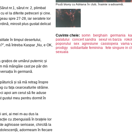
Poză blurry cu Adriana în club, înainte s-adoarmă.
ărut nr.1, sărut nr. 2, plimbat
 el la diferite petreceri și cine.
geau spre 27-28, iar seratele lor
dină, mirosit plus gustat delicat
Cuvinte cheie:
somn
berghain
germania
ka
palatului
concert sandra
sexul vs barza
rokol
ealitate în timpul desertului,
poporului
sex
agresiune
cassiopeia
vama 
?”, mă întreba Kaspar „Nu, e OK,
prodigy
solidaritate feminina
fete singure in c
sexuala
 grațios de umărul puternic și
cum mă mângâie cast pe păr din
nversația în germană.
ăturică și să mă retrag înspre
g cu fața cearceafurile străine.
eci apoi am cerut să fie aduse
at gustul meu pentru dormit în
ani, ai mei m-au dus la
acție cu zbenguială în brațele lor
ște aghioase serioase, chircită la
 adolescență, adormeam în fiecare