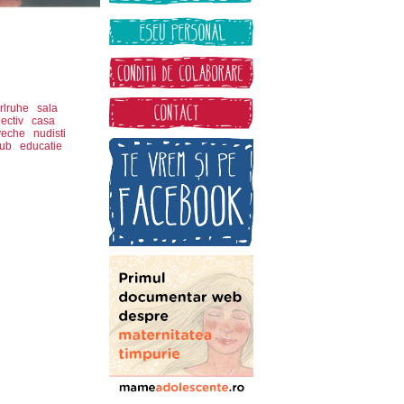
rlruhe
sala
ectiv
casa
veche
nudisti
lub
educatie