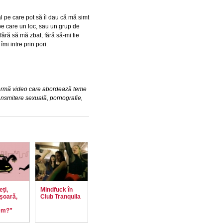
 pe care pot să îl dau că mă simt
pe care un loc, sau un grup de
ără să mă zbat, fără să-mi fie
mi intre prin pori.
formă video care abordează teme
ansmitere sexuală, pornografie,
eţi,
Mindfuck în
şoară,
Club Tranquila
em?”