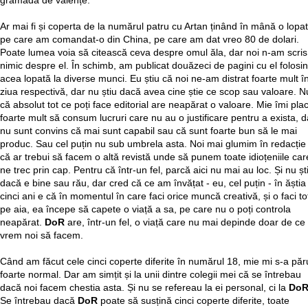
grămadă de valențe.
Ar mai fi și coperta de la numărul patru cu Artan ținând în mână o lopa
pe care am comandat-o din China, pe care am dat vreo 80 de dolari.
Poate lumea voia să citească ceva despre omul ăla, dar noi n-am scris
nimic despre el. În schimb, am publicat douăzeci de pagini cu el folosi
acea lopată la diverse munci. Eu știu că noi ne-am distrat foarte mult î
ziua respectivă, dar nu știu dacă avea cine știe ce scop sau valoare. N
că absolut tot ce poți face editorial are neapărat o valoare. Mie îmi pla
foarte mult să consum lucruri care nu au o justificare pentru a exista, d
nu sunt convins că mai sunt capabil sau că sunt foarte bun să le mai
produc. Sau cel puțin nu sub umbrela asta. Noi mai glumim în redacție
că ar trebui să facem o altă revistă unde să punem toate idioțeniile car
ne trec prin cap. Pentru că într-un fel, parcă aici nu mai au loc. Și nu șt
dacă e bine sau rău, dar cred că ce am învățat - eu, cel puțin - în ăștia
cinci ani e că în momentul în care faci orice muncă creativă, și o faci to
pe aia, ea începe să capete o viață a sa, pe care nu o poți controla
neapărat.
DoR
are, într-un fel, o viață care nu mai depinde doar de ce
vrem noi să facem.
Când am făcut cele cinci coperte diferite în numărul 18, mie mi s-a păr
foarte normal. Dar am simțit și la unii dintre colegii mei că se întrebau
dacă noi facem chestia asta. Și nu se refereau la ei personal, ci la
Do
Se întrebau dacă
DoR
poate să susțină cinci coperte diferite, toate