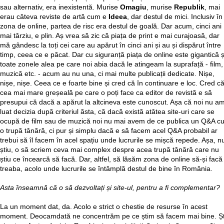
sau alternativ, era inexistentă. Murise
Omagiu
, murise
Republik
, mai
erau câteva reviste de artă cum e
Ideea
, dar destul de mici. Inclusiv în
zona de online, partea de risc era destul de goală. Dar acum, cinci ani
mai târziu, e plin. Aș vrea să zic că piața de print e mai curajoasă, dar
mă gândesc la toți cei care au apărut în cinci ani și au și dispărut între
timp, ceea ce e păcat. Dar cu siguranță piața de online este gigantică ș
toate zonele alea pe care noi abia dacă le atingeam la suprafață - film,
muzică etc. - acum au nu una, ci mai multe publicații dedicate. Nișe,
nișe, nișe. Ceea ce e foarte bine și cred că în continuare e loc. Cred c
cea mai mare greșeală pe care o poți face ca editor de revistă e să
presupui că dacă a apărut la altcineva este cunoscut. Așa că noi nu a
luat decizia după criteriul ăsta, că dacă există atâtea site-uri care se
ocupă de film sau de muzică noi nu mai avem de ce publica un Q&A c
o trupă tânără, ci pur și simplu dacă e să facem acel Q&A probabil ar
trebui să îl facem în acel spațiu unde lucrurile se mișcă repede. Așa, n
știu, o să scriem ceva mai complex despre acea trupă tânără care nu
știu ce încearcă să facă. Dar, altfel, să lăsăm zona de online să-și facă
treaba, acolo unde lucrurile se întâmplă destul de bine în România.
Asta înseamnă că o să dezvoltați și site-ul, pentru a fi complementar?
La un moment dat, da. Acolo e strict o chestie de resurse în acest
moment. Deocamdată ne concentrăm pe ce știm să facem mai bine. Ști