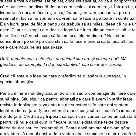
și asta a fost o decizie. De obicei, orice inițiativă ai, ori că e nonprofit s
că e business, se discută despre cum scalezi și cum crești. Într-un fel, 
limpede că noi am făcut niște pași înapoi și ne-am concentrat pe un
esențial în loc să ne spunem că vrem să le facem pe toate în continuar
E un lucru greu de făcut pentru că trebuie să asimilezi ideea că nu e u
eșec. Ci pur și simplu e o decizie legată de lucrurile pe care știi să le fa
bine. De ce să ne chinuim să facem și altele mediocru? Hai să ne
concentrăm pe cele pe care știm să le facem bine și să le facă alții pe
cele care nouă ne ies așa și-așa.
DoR, numele nou, este strict acronimul sau are și valențe noi? Mă
gândesc, de exemplu, la dor, substantivul, sau chiar dor, verbul.
Cred că asta e o idee pe care preferăm să o lăsăm la rumegat, în
special abonaților.
Pentru mine e mai degrabă un acronim sau o combinație de litere care
sună bine. Știu sigur că pentru abonații pe care îi avem în străinătate,
revista îndeplinește și valența aia de substantiv, în care noi suntem
legătura lor cu țara. Și ei sunt mult mai dispuși să o citească în ideea d
dor de țară. Cred că aș fi ipocrit să spun că îl vânăm ca pe un substant
pentru că nu e ca și cum în fiecare număr există niște texte despre
ideea de dor sau ce înseamnă el. Poate dacă am sta și ne-am gândi,
am vedea că modul nostru de a vedea unele subiecte e dintr-o zonă di