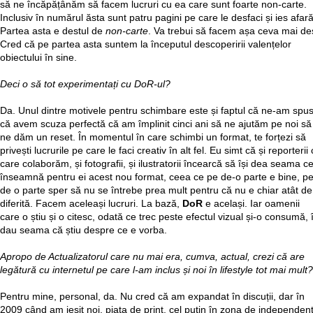
să ne încăpățânăm să facem lucruri cu ea care sunt foarte non-carte.
Inclusiv în numărul ăsta sunt patru pagini pe care le desfaci și ies afară
Partea asta e destul de
non-carte
. Va trebui să facem așa ceva mai de
Cred că pe partea asta suntem la începutul descoperirii valențelor
obiectului în sine.
Deci o să tot experimentați cu DoR-ul?
Da. Unul dintre motivele pentru schimbare este și faptul că ne-am spu
că avem scuza perfectă că am împlinit cinci ani să ne ajutăm pe noi să
ne dăm un reset. În momentul în care schimbi un format, te forțezi să
privești lucrurile pe care le faci creativ în alt fel. Eu simt că și reporterii
care colaborăm, și fotografii, și ilustratorii încearcă să își dea seama c
înseamnă pentru ei acest nou format, ceea ce pe de-o parte e bine, p
de o parte sper să nu se întrebe prea mult pentru că nu e chiar atât de
diferită. Facem aceleași lucruri. La bază,
DoR
e același. Iar oamenii
care o știu și o citesc, odată ce trec peste efectul vizual și-o consumă, î
dau seama că știu despre ce e vorba.
Apropo de Actualizatorul care nu mai era, cumva, actual, crezi că are
legătură cu internetul pe care l-am inclus și noi în lifestyle tot mai mult?
Pentru mine, personal, da. Nu cred că am expandat în discuții, dar în
2009 când am ieșit noi, piața de print, cel puțin în zona de independen