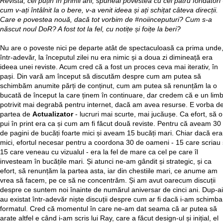
Revistă, cel puțin în primii ani, spuneai povestea cu cei patru fondatori 
cum v-ați întâlnit la o bere, v-a venit ideea și ați schițat câteva direcții.
Care e povestea nouă, dacă tot vorbim de #noiinceputuri? Cum s-a
născut noul DoR? A fost tot la fel, cu notițe și foițe la beri?
Nu are o poveste nici pe departe atât de spectaculoasă ca prima unde
într-adevăr, la începutul zilei nu era nimic și a doua zi dimineață era
ideea unei reviste. Acum cred că a fost un proces ceva mai iterativ, în
pași. Din vară am început să discutăm despre cum am putea să
schimbăm anumite părți de conținut, cum am putea să renunțăm la o
bucată de început la care ținem în continuare, dar credem că e un limb
potrivit mai degrabă pentru internet, dacă am avea resurse. E vorba d
partea de
Actualizator
- lucruri mai scurte, mai jucăușe. Ca efort, să o
pui în print era ca și cum am fi făcut două reviste. Pentru că aveam 30
de pagini de bucăți foarte mici și aveam 15 bucăți mari. Chiar dacă er
mici, efortul necesar pentru a coordona 30 de oameni - 15 care scriau 
15 care veneau cu vizualul - era la fel de mare ca cel pe care îl
investeam în bucățile mari. Și atunci ne-am gândit și strategic, și ca
efort, să renunțăm la partea asta, iar din chestiile mari, ce anume am
vrea să facem, pe ce să ne concentrăm. Și am avut oarecum discuții
despre ce suntem noi înainte de numărul aniversar de cinci ani. Dup-a
au existat într-adevăr niște discuții despre cum ar fi dacă i-am schimba
formatul. Cred că momentul în care ne-am dat seama că ar putea să
arate altfel e când i-am scris lui Ray, care a făcut design-ul și inițial, el