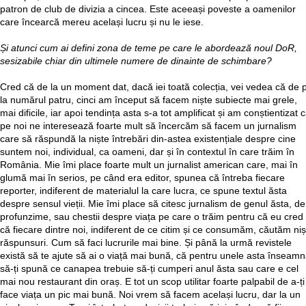
patron de club de divizia a cincea. Este aceeași poveste a oamenilor
care încearcă mereu același lucru și nu le iese.
Și atunci cum ai defini zona de teme pe care le abordează noul DoR,
sesizabile chiar din ultimele numere de dinainte de schimbare?
Cred că de la un moment dat, dacă iei toată colecția, vei vedea că de 
la numărul patru, cinci am început să facem niște subiecte mai grele,
mai dificile, iar apoi tendința asta s-a tot amplificat și am conștientizat 
pe noi ne interesează foarte mult să încercăm să facem un jurnalism
care să răspundă la niște întrebări din-astea existențiale despre cine
suntem noi, individual, ca oameni, dar și în contextul în care trăim în
România. Mie îmi place foarte mult un jurnalist american care, mai în
glumă mai în serios, pe când era editor, spunea că întreba fiecare
reporter, indiferent de materialul la care lucra, ce spune textul ăsta
despre sensul vieții. Mie îmi place să citesc jurnalism de genul ăsta, de
profunzime, sau chestii despre viața pe care o trăim pentru că eu cred
că fiecare dintre noi, indiferent de ce citim și ce consumăm, căutăm niș
răspunsuri. Cum să faci lucrurile mai bine. Și până la urmă revistele
există să te ajute să ai o viață mai bună, că pentru unele asta înseam
să-ți spună ce canapea trebuie să-ți cumperi anul ăsta sau care e cel
mai nou restaurant din oraș. E tot un scop utilitar foarte palpabil de a-ți
face viața un pic mai bună. Noi vrem să facem același lucru, dar la un