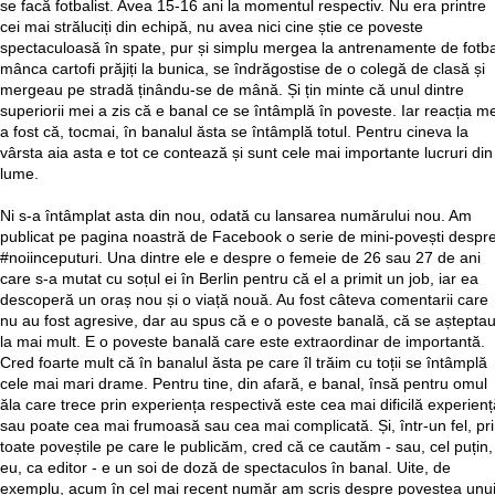
se facă fotbalist. Avea 15-16 ani la momentul respectiv. Nu era printre
cei mai străluciți din echipă, nu avea nici cine știe ce poveste
spectaculoasă în spate, pur și simplu mergea la antrenamente de fotba
mânca cartofi prăjiți la bunica, se îndrăgostise de o colegă de clasă și
mergeau pe stradă ținându-se de mână. Și țin minte că unul dintre
superiorii mei a zis că e banal ce se întâmplă în poveste. Iar reacția m
a fost că, tocmai, în banalul ăsta se întâmplă totul. Pentru cineva la
vârsta aia asta e tot ce contează și sunt cele mai importante lucruri din
lume.
Ni s-a întâmplat asta din nou, odată cu lansarea numărului nou. Am
publicat pe pagina noastră de Facebook o serie de mini-povești despr
#noiinceputuri. Una dintre ele e despre o femeie de 26 sau 27 de ani
care s-a mutat cu soțul ei în Berlin pentru că el a primit un job, iar ea
descoperă un oraș nou și o viață nouă. Au fost câteva comentarii care
nu au fost agresive, dar au spus că e o poveste banală, că se aștepta
la mai mult. E o poveste banală care este extraordinar de importantă.
Cred foarte mult că în banalul ăsta pe care îl trăim cu toții se întâmplă
cele mai mari drame. Pentru tine, din afară, e banal, însă pentru omul
ăla care trece prin experiența respectivă este cea mai dificilă experienț
sau poate cea mai frumoasă sau cea mai complicată. Și, într-un fel, pr
toate poveștile pe care le publicăm, cred că ce cautăm - sau, cel puțin,
eu, ca editor - e un soi de doză de spectaculos în banal. Uite, de
exemplu, acum în cel mai recent număr am scris despre povestea unu