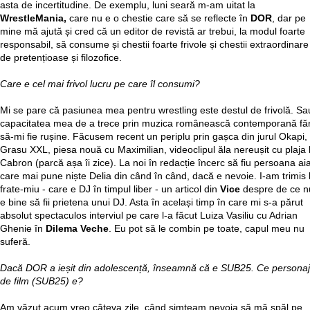
asta de incertitudine. De exemplu, luni seară m-am uitat la
WrestleMania,
care nu e o chestie care să se reflecte în
DOR
, dar pe
mine mă ajută și cred că un editor de revistă ar trebui, la modul foarte
responsabil, să consume și chestii foarte frivole și chestii extraordinare
de pretențioase și filozofice.
Care e cel mai frivol lucru pe care îl consumi?
Mi se pare că pasiunea mea pentru wrestling este destul de frivolă. Sa
capacitatea mea de a trece prin muzica românească contemporană fă
să-mi fie rușine. Făcusem recent un periplu prin gașca din jurul Okapi,
Grasu XXL, piesa nouă cu Maximilian, videoclipul ăla nereușit cu plaja l
Cabron (parcă așa îi zice). La noi în redacție încerc să fiu persoana ai
care mai pune niște Delia din când în când, dacă e nevoie. I-am trimis l
frate-miu - care e DJ în timpul liber - un articol din
Vice
despre de ce n
e bine să fii prietena unui DJ. Asta în același timp în care mi s-a părut
absolut spectaculos interviul pe care l-a făcut Luiza Vasiliu cu Adrian
Ghenie în
Dilema Veche
. Eu pot să le combin pe toate, capul meu nu
suferă.
Dacă DOR a ieșit din adolescență, înseamnă că e SUB25. Ce personaj
de film (SUB25) e?
Am văzut acum vreo câteva zile, când simțeam nevoia să mă spăl pe