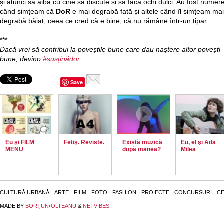
și atunci să aibă cu cine să discute și să facă ochi dulci. Au fost numer
când simțeam că
DoR
e mai degrabă fată și altele când îl simțeam mai
degrabă băiat, ceea ce cred că e bine, că nu rămâne într-un tipar.
***
Dacă vrei să contribui la poveștile bune care dau naștere altor povești
bune, devino
#susținădor
.
Save
Eu şi FILM
Fetiş. Reviste.
Există muzică
Eu, el şi Ada
MENU
după manea?
Milea
CULTURĂ URBANĂ
ARTE
FILM
FOTO
FASHION
PROIECTE
CONCURSURI
CE
MADE BY
BORŢUN•OLTEANU
&
NETVIBES