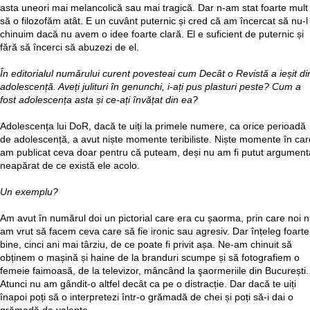
asta uneori mai melancolică sau mai tragică. Dar n-am stat foarte mult
să o filozofăm atât. E un cuvânt puternic și cred că am încercat să nu-l
chinuim dacă nu avem o idee foarte clară. El e suficient de puternic și
fără să încerci să abuzezi de el.
În editorialul numărului curent povesteai cum Decât o Revistă a ieșit di
adolescență. Aveți julituri în genunchi, i-ați pus plasturi peste? Cum a
fost adolescența asta și ce-ați învățat din ea?
Adolescența lui DoR, dacă te uiți la primele numere, ca orice perioadă
de adolescență, a avut niște momente teribiliste. Niște momente în car
am publicat ceva doar pentru că puteam, deși nu am fi putut argument
neapărat de ce există ele acolo.
Un exemplu?
Am avut în numărul doi un pictorial care era cu șaorma, prin care noi 
am vrut să facem ceva care să fie ironic sau agresiv. Dar înțeleg foarte
bine, cinci ani mai târziu, de ce poate fi privit așa. Ne-am chinuit să
obținem o mașină și haine de la branduri scumpe și să fotografiem o
femeie faimoasă, de la televizor, mâncând la şaormeriile din București.
Atunci nu am gândit-o altfel decât ca pe o distracție. Dar dacă te uiți
înapoi poți să o interpretezi într-o grămadă de chei și poți să-i dai o