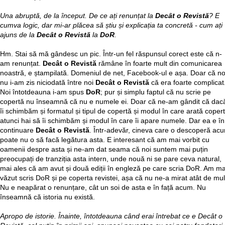
Una abruptă, de la început. De ce ați renunțat la
Decât o Revistă
? E
cumva logic, dar mi-ar plăcea să știu și explicația ta concretă - cum ați
ajuns de la
Decât o Revistă
la
DoR
.
Hm. Stai să mă gândesc un pic. Într-un fel răspunsul corect este că n-
am renunțat.
Decât o Revistă
rămâne în foarte mult din comunicarea
noastră, e ștampilată. Domeniul de net, Facebook-ul e așa. Doar că no
nu i-am zis niciodată între noi
Decât o Revistă
că era foarte complicat
Noi întotdeauna i-am spus
DoR
; pur și simplu faptul că nu scrie pe
copertă nu înseamnă că nu e numele ei. Doar că ne-am gândit că dac
îi schimbăm și formatul și tipul de copertă și modul în care arată copert
atunci hai să îi schimbăm și modul în care îi apare numele. Dar ea e în
continuare
Decât o Revistă
. Într-adevăr, cineva care o descoperă ac
poate nu o să facă legătura asta. E interesant că am mai vorbit cu
oamenii despre asta și ne-am dat seama că noi suntem mai puțin
preocupați de tranziția asta intern, unde nouă ni se pare ceva natural,
mai ales că am avut și două ediții în engleză pe care scria DoR. Am ma
văzut scris DoR și pe coperta revistei, așa că nu ne-a mirat atât de mul
Nu e neapărat o renunțare, cât un soi de asta e în față acum. Nu
înseamnă că istoria nu există.
Apropo de istorie. Înainte, întotdeauna când erai întrebat ce e Decât o