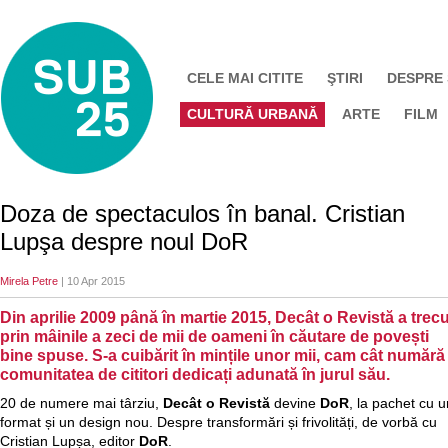
CELE MAI CITITE
ŞTIRI
DESPRE
CULTURĂ URBANĂ
ARTE
FILM
Doza de spectaculos în banal. Cristian
Lupşa despre noul DoR
Mirela Petre
| 10 Apr 2015
Din aprilie 2009 până în martie 2015, Decât o Revistă a trecu
prin mâinile a zeci de mii de oameni în căutare de povești
bine spuse. S-a cuibărit în mințile unor mii, cam cât numără
comunitatea de cititori dedicați adunată în jurul său.
20 de numere mai târziu,
Decât o Revistă
devine
DoR
, la pachet cu u
format și un design nou. Despre transformări și frivolități, de vorbă cu
Cristian Lupșa, editor
DoR
.