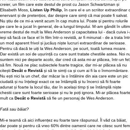
creier, un film care este destul de prost cu Jason Schwartzman și
Elisabeth Moss,
Listen Up Philip
, în care el e un scriitor extraordinar 
enervant și de pretențios, dar despre care simți că mai poate fi salvat.
Nu știu de ce mi-a venit acum în cap mutra lui. Poate și pentru rolurile
pe care le-a jucat în general, de-a lungul timpului. M-am gândit în ulti
vreme destul de mult la Wes Anderson și capacitatea lui - dacă cuiva i-
ieși să facă ce face el în film într-o revistă, ar fi minunat - de a trata într
un mod aparent frivol și jucăuș niște lucruri extraordinar de serioase.
Pentru că dacă te uiți la Wes Anderson, pe scurt, toată lumea moare.
Dar există un soi de ușurință cu care sunt tratate chestiile astea. Noi n
suntem nici pe departe acolo, dar cred că asta mi-ar plăcea, într-un fel
să fim. Nouă ne plac subiectele foarte tragice, dar mi-ar plăcea să nu
citești
Decât o Revistă
și să te simți ca și cum ai fi la o înmormântare.
Nu ești nici la un chef, dar măcar la o întâlnire din aia care este un pic
ciudată și nu înțelegi exact ce se întâmplă și tu încerci să fii foarte
adunat și foarte la locul tău, dar în același timp ți se întâmplă niște
chestii care sunt foarte serioase și nu le poți ignora. Mi-ar plăcea foart
mult ca
Decât o Revistă
să fie un personaj de Wes Anderson.
Fată sau băiat?
Mi-e teamă că aici influențez eu foarte tare răspunsul. Îl văd ca băiat,
dar poate și pentru că vreo 60% dintre oamenii care ne citesc sunt fem