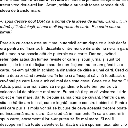
trecut vreo două-trei luni. Acum, schițele au venit foarte repede după
ideea de transformare.
Ai spus despre noul DoR că a pornit de la ideea de jurnal. Când îl ții în
mână și îl răsfoiești, ai mai mult impresia de carte. E o carte sau un
jurnal?
Paralela cu cartea este mult mai puternică acum după ce a ieșit decât
era pentru noi înainte. În discuțiile dintre noi de dinainte nu ne-am gând
că lumea o va asocia atât de puternic cu o carte. Dar noi, având
referințele astea din lumea revistelor care își spun jurnal și sunt tot
colecții de texte de ficțiune sau de non-ficțiune, nu ne-am gândit la o
carte. Ne-am gândit în schimb la dinamica de citire a unei cărți. Cred c
din a doua zi când revista era în lume și a început să vină feedback-ul,
cuvântul pe care l-am auzit cel mai des este
carte
. Ceea ce e foarte O
Adică, până la urmă, stând să ne gândim, e foarte bun pentru că
valoarea lui de obiect e mai mare. Eu pot să-ți spun că valoarea lui de
obiect e mai mare, dar tu trebuie să mă crezi pe cuvânt. Pentru că eu
știu ce hârtie am folosit, cum e legată, cum e construit obiectul. Pentru
alții care pur și simplu vor să se bucure de ceva această trecere poate
nu înseamnă mare lucru. Dar cred că în momentul în care oamenii îi
spun carte, atașamentul lor s-ar putea să fie mai mare. Și noi îi
descoperim încă toate valențele. Iar dacă e să îi spunem așa, atunci o