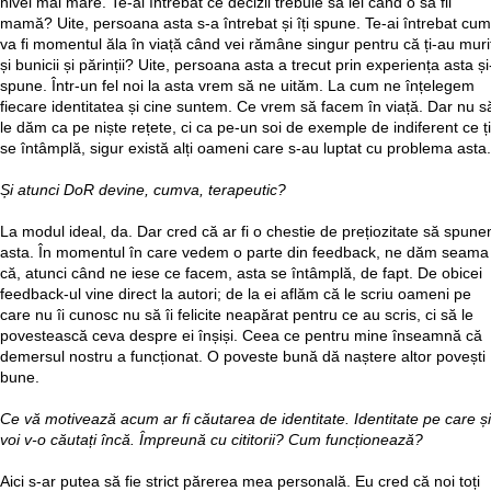
nivel mai mare. Te-ai întrebat ce decizii trebuie să iei când o să fii
mamă? Uite, persoana asta s-a întrebat și îți spune. Te-ai întrebat cum
va fi momentul ăla în viață când vei rămâne singur pentru că ți-au muri
și bunicii și părinții? Uite, persoana asta a trecut prin experiența asta și-
spune. Într-un fel noi la asta vrem să ne uităm. La cum ne înțelegem
fiecare identitatea și cine suntem. Ce vrem să facem în viață. Dar nu s
le dăm ca pe niște rețete, ci ca pe-un soi de exemple de indiferent ce ți
se întâmplă, sigur există alți oameni care s-au luptat cu problema asta.
Și atunci DoR devine, cumva, terapeutic?
La modul ideal, da. Dar cred că ar fi o chestie de prețiozitate să spun
asta. În momentul în care vedem o parte din feedback, ne dăm seama
că, atunci când ne iese ce facem, asta se întâmplă, de fapt. De obicei
feedback-ul vine direct la autori; de la ei aflăm că le scriu oameni pe
care nu îi cunosc nu să îi felicite neapărat pentru ce au scris, ci să le
povestească ceva despre ei înșiși. Ceea ce pentru mine înseamnă că
demersul nostru a funcționat. O poveste bună dă naștere altor povești
bune.
Ce vă motivează acum ar fi căutarea de identitate. Identitate pe care și
voi v-o căutați încă. Împreună cu cititorii? Cum funcționează?
Aici s-ar putea să fie strict părerea mea personală. Eu cred că noi toți