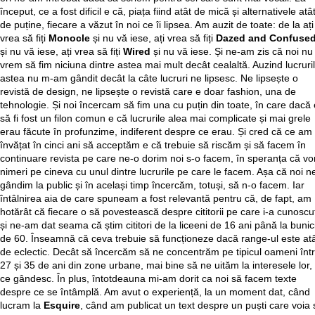
început, ce a fost dificil e că, piața fiind atât de mică și alternativele atâ
de puține, fiecare a văzut în noi ce îi lipsea. Am auzit de toate: de la ați
vrea să fiți
Monocle
și nu vă iese, ați vrea să fiți
Dazed and Confuse
și nu vă iese, ați vrea să fiți
Wired
și nu vă iese. Și ne-am zis că noi nu
vrem să fim niciuna dintre astea mai mult decât cealaltă. Auzind lucruri
astea nu m-am gândit decât la câte lucruri ne lipsesc. Ne lipsește o
revistă de design, ne lipsește o revistă care e doar fashion, una de
tehnologie. Și noi încercam să fim una cu puțin din toate, în care dacă 
să fi fost un filon comun e că lucrurile alea mai complicate și mai grele
erau făcute în profunzime, indiferent despre ce erau. Și cred că ce am
învățat în cinci ani să acceptăm e că trebuie să riscăm și să facem în
continuare revista pe care ne-o dorim noi s-o facem, în speranța că v
nimeri pe cineva cu unul dintre lucrurile pe care le facem. Așa că noi n
gândim la public și în același timp încercăm, totuși, să n-o facem. Iar
întâlnirea aia de care spuneam a fost relevantă pentru că, de fapt, am
hotărât că fiecare o să povestească despre cititorii pe care i-a cunoscu
și ne-am dat seama că știm cititori de la liceeni de 16 ani până la bunic
de 60. Înseamnă că ceva trebuie să funcționeze dacă range-ul este at
de eclectic. Decât să încercăm să ne concentrăm pe tipicul oameni înt
27 și 35 de ani din zone urbane, mai bine să ne uităm la interesele lor, 
ce gândesc. În plus, întotdeauna mi-am dorit ca noi să facem texte
despre ce se întâmplă. Am avut o experiență, la un moment dat, când
lucram la
Esquire
, când am publicat un text despre un puști care voia 