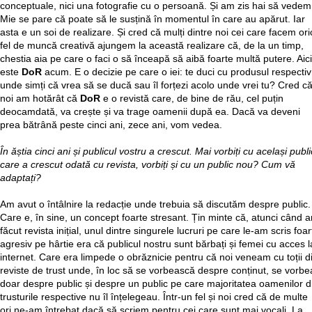
conceptuale, nici una fotografie cu o persoană. Și am zis hai să vedem
Mie se pare că poate să le susțină în momentul în care au apărut. Iar
asta e un soi de realizare. Și cred că mulți dintre noi cei care facem ori
fel de muncă creativă ajungem la această realizare că, de la un timp,
chestia aia pe care o faci o să înceapă să aibă foarte multă putere. Aici
este
DoR
acum. E o decizie pe care o iei: te duci cu produsul respectiv
unde simți că vrea să se ducă sau îl forțezi acolo unde vrei tu? Cred c
noi am hotărât că
DoR
e o revistă care, de bine de rău, cel puțin
deocamdată, va crește și va trage oamenii după ea. Dacă va deveni
prea bătrână peste cinci ani, zece ani, vom vedea.
În ăștia cinci ani și publicul vostru a crescut. Mai vorbiți cu același publi
care a crescut odată cu revista, vorbiți și cu un public nou? Cum vă
adaptați?
Am avut o întâlnire la redacție unde trebuia să discutăm despre public.
Care e, în sine, un concept foarte stresant. Țin minte că, atunci când 
făcut revista inițial, unul dintre singurele lucruri pe care le-am scris foar
agresiv pe hârtie era că publicul nostru sunt bărbați și femei cu acces l
internet. Care era limpede o obrăznicie pentru că noi veneam cu toții d
reviste de trust unde, în loc să se vorbească despre conținut, se vorbe
doar despre public și despre un public pe care majoritatea oamenilor d
trusturile respective nu îl înțelegeau. Într-un fel și noi cred că de multe
ori ne-am întrebat dacă să scriem pentru cei care sunt mai vocali. La