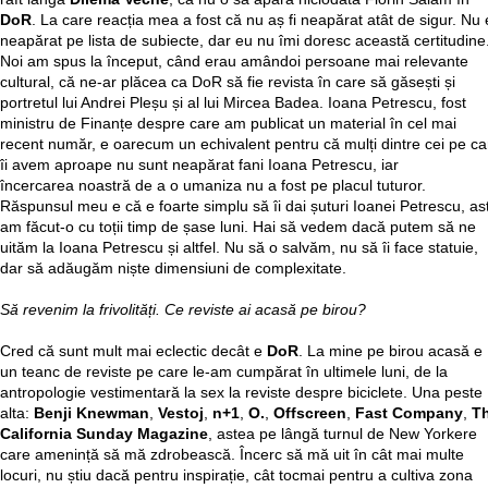
DoR
. La care reacția mea a fost că nu aș fi neapărat atât de sigur. Nu 
neapărat pe lista de subiecte, dar eu nu îmi doresc această certitudine
Noi am spus la început, când erau amândoi persoane mai relevante
cultural, că ne-ar plăcea ca DoR să fie revista în care să găsești și
portretul lui Andrei Pleșu și al lui Mircea Badea. Ioana Petrescu, fost
ministru de Finanțe despre care am publicat un material în cel mai
recent număr, e oarecum un echivalent pentru că mulți dintre cei pe ca
îi avem aproape nu sunt neapărat fani Ioana Petrescu, iar
încercarea noastră de a o umaniza nu a fost pe placul tuturor.
Răspunsul meu e că e foarte simplu să îi dai șuturi Ioanei Petrescu, as
am făcut-o cu toții timp de șase luni. Hai să vedem dacă putem să ne
uităm la Ioana Petrescu și altfel. Nu să o salvăm, nu să îi face statuie,
dar să adăugăm niște dimensiuni de complexitate.
Să revenim la frivolități. Ce reviste ai acasă pe birou?
Cred că sunt mult mai eclectic decât e
DoR
. La mine pe birou acasă e
un teanc de reviste pe care le-am cumpărat în ultimele luni, de la
antropologie vestimentară la sex la reviste despre biciclete. Una peste
alta:
Benji Knewman
,
Vestoj
,
n+1
,
O.
,
Offscreen
,
Fast Company
,
T
California Sunday Magazine
, astea pe lângă turnul de New Yorkere
care amenință să mă zdrobească. Încerc să mă uit în cât mai multe
locuri, nu știu dacă pentru inspirație, cât tocmai pentru a cultiva zona