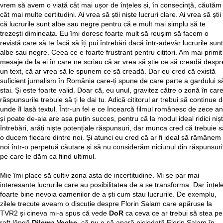
vrem să avem o viață cât mai ușor de înțeles și, în consecință, căutăm
cât mai multe certitudini. Ai vrea să știi niște lucruri clare. Ai vrea să știi
că lucrurile sunt albe sau negre pentru că e mult mai simplu să te
trezești dimineața. Eu îmi doresc foarte mult să reușim să facem o
revistă care să te facă să îți pui întrebări dacă într-adevăr lucrurile sunt
albe sau negre. Ceea ce e foarte frustrant pentru cititori. Am mai primit
mesaje de la ei în care ne scriau că ar vrea să știe ce să creadă despr
un text, că ar vrea să le spunem ce să creadă. Dar eu cred că există
suficient jurnalism în România care-ți spune de care parte a gardului s
stai. Și este foarte valid. Doar că, eu unul, gravitez către o zonă în car
răspunsurile trebuie să ți le dai tu. Adică cititorul ar trebui să continue 
unde îl lasă textul. Într-un fel e ce încearcă filmul românesc de zece an
și poate de-aia are așa puțin succes, pentru că la modul ideal ridici niș
întrebări, arăți niște potențiale răspunsuri, dar munca cred că trebuie s
o ducem fiecare dintre noi. Și atunci eu cred că ar fi ideal să rămânem 
noi într-o perpetuă căutare și să nu considerăm niciunul din răspunsuri
pe care le dăm ca fiind ultimul.
Mie îmi place să cultiv zona asta de incertitudine. Mi se par mai
interesante lucrurile care au posibilitatea de a se transforma. Dar înțel
foarte bine nevoia oamenilor de a ști cum stau lucrurile. De exemplu,
zilele trecute aveam o discuție despre Florin Salam care apăruse la
TVR2 și cineva mi-a spus că vede
DoR
ca ceva ce ar trebui să stea pe
raft lângă
Dilema Veche
, că nu o să apară niciodată Florin Salam în