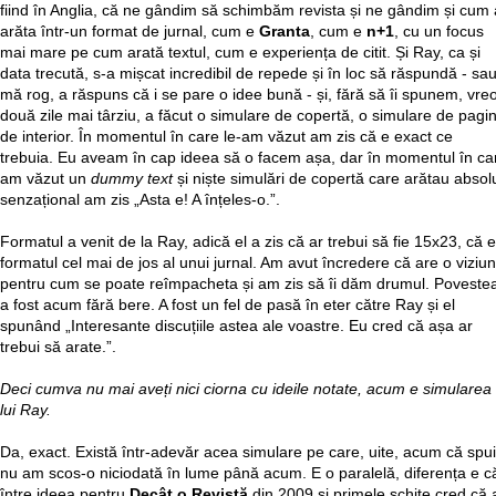
fiind în Anglia, că ne gândim să schimbăm revista și ne gândim și cum 
arăta într-un format de jurnal, cum e
Granta
, cum e
n+1
, cu un focus
mai mare pe cum arată textul, cum e experiența de citit. Și Ray, ca și
data trecută, s-a mișcat incredibil de repede și în loc să răspundă - sau
mă rog, a răspuns că i se pare o idee bună - și, fără să îi spunem, vre
două zile mai târziu, a făcut o simulare de copertă, o simulare de pagin
de interior. În momentul în care le-am văzut am zis că e exact ce
trebuia. Eu aveam în cap ideea să o facem așa, dar în momentul în ca
am văzut un
dummy text
și niște simulări de copertă care arătau absol
senzațional am zis „Asta e! A înțeles-o.”.
Formatul a venit de la Ray, adică el a zis că ar trebui să fie 15x23, că e
formatul cel mai de jos al unui jurnal. Am avut încredere că are o viziu
pentru cum se poate reîmpacheta și am zis să îi dăm drumul. Poveste
a fost acum fără bere. A fost un fel de pasă în eter către Ray și el
spunând „Interesante discuțiile astea ale voastre. Eu cred că așa ar
trebui să arate.”.
Deci cumva nu mai aveți nici ciorna cu ideile notate, acum e simularea
lui Ray.
Da, exact. Există într-adevăr acea simulare pe care, uite, acum că spui
nu am scos-o niciodată în lume până acum. E o paralelă, diferența e c
între ideea pentru
Decât o Revistă
din 2009 și primele schițe cred că 