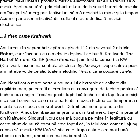
prieteni de-ai mei să producă muzică electronică, iar eu a trebuit să o
ascult. Apoi m-au târât prin cluburi, mi-au trimis seturi întregi de asculta
am început să merg prin festivaluri, să mă deschid la minte și la timpan
Acum o parte semnificativă din sufletul meu e dedicată muzicii
electronice.
...& then came Kraftwerk
Anul trecut în septembrie apărea episodul 12 din sezonul 2 din
Mr.
Robot
, care începea cu o melodie deplasat de bună. Kraftwerk,
The
Hall of Mirrors
. Cu BF (
beste Freundin
) am fost la concert la KW
(Kraftwerk înseamnă centrală electrică,
by the way
). După câteva pies
am întrebat-o de ce știu toate melodiile.
Pentru că ai copilărit cu ele.
Am identificat o mare parte a sound-ului electronic de calitate din
copilăria mea, pe care îl diferențiam cu convingere de techno pentru c
techno era nașpa. Trecând peste faptul că techno e de fapt foarte mișt
încă sunt convinsă că o mare parte din muzica techno contemporană 
merita să se nască din Kraftwerk. Detroit techno împrumută din
Kraftwerk. Africa Bambaataa împrumută din Kraftwerk. Jay-Z împrumu
din Kraftwerk. Singurul lucru care mă bucura pe mine în legătură cu
acest abuz de muză comună este faptul că, în felul ăsta oamenii ajung
cumva să asculte KW fără să știe ce e: trupa asta e cea mai bună
chestie din lume, dar și cea mai inabordabilă.