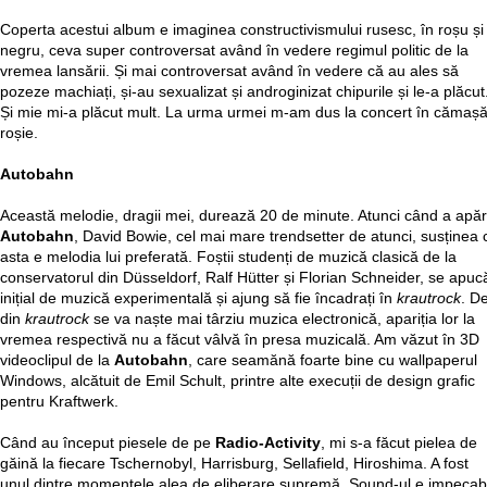
Coperta acestui album e imaginea constructivismului rusesc, în roșu și
negru, ceva super controversat având în vedere regimul politic de la
vremea lansării. Și mai controversat având în vedere că au ales să
pozeze machiați, și-au sexualizat și androginizat chipurile și le-a plăcut
Și mie mi-a plăcut mult. La urma urmei m-am dus la concert în cămaș
roșie.
Autobahn
Această melodie, dragii mei, durează 20 de minute. Atunci când a apăr
Autobahn
, David Bowie, cel mai mare trendsetter de atunci, susținea 
asta e melodia lui preferată. Foștii studenți de muzică clasică de la
conservatorul din Düsseldorf, Ralf Hütter și Florian Schneider, se apuc
inițial de muzică experimentală și ajung să fie încadrați în
krautrock
. De
din
krautrock
se va naște mai târziu muzica electronică, apariția lor la
vremea respectivă nu a făcut vâlvă în presa muzicală. Am văzut în 3D
videoclipul de la
Autobahn
, care seamănă foarte bine cu wallpaperul
Windows, alcătuit de Emil Schult, printre alte execuții de design grafic
pentru Kraftwerk.
Când au început piesele de pe
Radio-Activity
, mi s-a făcut pielea de
găină la fiecare Tschernobyl, Harrisburg, Sellafield, Hiroshima. A fost
unul dintre momentele alea de eliberare supremă. Sound-ul e impecabi