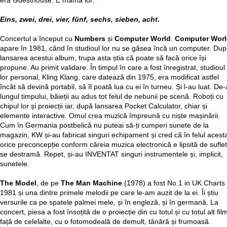
era Guesthouse. E mama lor.
Eins, zwei, drei, vier, fünf, sechs, sieben, acht.
Concertul a început cu
Numbers
și
Computer World
.
Computer Wor
apare în 1981, când în studioul lor nu se găsea încă un computer. Du
lansarea acestui album, trupa asta știa că poate să facă orice își
propune. Au primit validare. În timpul în care a fost înregistrat, studioul
lor personal, Kling Klang, care datează din 1975, era modificat astfel
încât să devină portabil, să îl poată lua cu ei în turneu. Și l-au luat. De-
lungul timpului, băieții au adus tot felul de nebunii pe scenă. Roboți cu
chipul lor și proiecții iar, după lansarea Pocket Calculator, chiar și
elemente interactive. Omul crea muzică împreună cu niște mașinării.
Cum în Germania postbelică nu puteai să-ți cumperi sunete de la
magazin, KW și-au fabricat singuri echipament și cred că în felul acest
orice preconcepție conform căreia muzica electronică e lipsită de suflet
se destramă. Repet, și-au INVENTAT singuri instrumentele și, implicit,
sunetele.
The Model
, de pe
The Man Machine
(1978) a fost No.1 in UK Charts 
1981 și una dintre primele melodii pe care le-am auzit de la ei. Îi știu
versurile ca pe spatele palmei mele, și în engleză, și în germană. La
concert, piesa a fost însoțită de o proiecție din cu totul și cu totul alt fil
față de celelalte, cu o fotomodeală de demult, tânără și frumoasă.