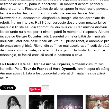
nefiresc de actual, până la anacronic. Un manifest despre pericol și
despre oameni. Fiecare cântec de-ale lor spune în mod real o poveste
fie că e vorba despre un trend, o călătorie sau un device. Membrii
Kraftwerk s-au deconstruit, alegându-și imagini cât mai apropiate de
roboți. Într-un interviu, Ralf Hütter vorbește despre cum muzica lui se
naște din liniște sau din zgomot, nu din muzică. Ei fac muzică dintr-un
loc de unde nu a mai pornit nimeni până în momentul respectiv. Album
începe cu
Geiger Counter
, adică sunetul primelor bătăi de inimă ale
unui calculator nou-născut sau ale vreunui prunc-robot, o anomalie pli
de entuziasm și frică. Ritmul din ce în ce mai accelerat e însoțit de bătă
de inimă computerizate, care te trimit cu gândul la limita dintre om și
tehnologie, te fac să crezi că asiști la nașterea a ceva.
La
Electric Café
sau
Trans-Europe Express
, simțeam cum îmi vin
lacrimile. Pe la
Tour de France
și
Aero Dynamik
, am început să plâng
Am mai spus că ăsta a fost concertul preferat din viața mea de până
acum?
Save