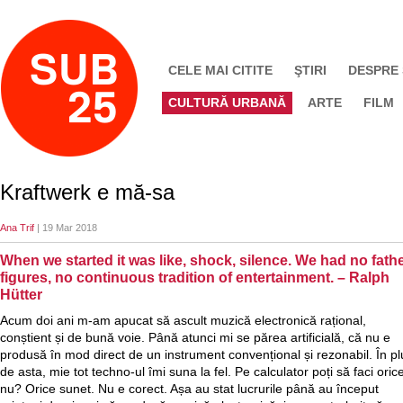
CELE MAI CITITE
ŞTIRI
DESPRE
CULTURĂ URBANĂ
ARTE
FILM
Kraftwerk e mă-sa
Ana Trif
| 19 Mar 2018
When we started it was like, shock, silence. We had no fath
figures, no continuous tradition of entertainment. – Ralph
Hütter
Acum doi ani m-am apucat să ascult muzică electronică rațional,
conștient și de bună voie. Până atunci mi se părea artificială, că nu e
produsă în mod direct de un instrument convențional și rezonabil. În pl
de asta, mie tot techno-ul îmi suna la fel. Pe calculator poți să faci oric
nu? Orice sunet. Nu e corect. Așa au stat lucrurile până au început