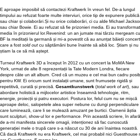
E aproape imposibil să contactezi Kraftwerk în vreun fel. De-a lungul
timpului au refuzat foarte multe interviuri, orice tip de expunere publică
sau chiar și colaborări.Și nu orice colaborări, ci cu alde Michael Jackso
sau chiar Bowie. Ei au refuzat să fie prizonieri media. Ei au transformat
media în prizonierul lor.Revenind: un an jumate mai târziu mergeam c
BF la meditații la germană și mi-a povestit că au anunțat băieții concert
care a fost
sold out
cu săptămâni bune înainte să aibă loc. Știam și nu
știam la ce să mă aștept.
Turneul Kraftwerk 3D a început în 2012 cu un concert la MoMA New
York, urmat de alte 8 reprezentații la Tate Modern Londra, fiecare
despre câte un alt album. Cred că un muzeu e cel mai bun cadru posib
pentru KW. Ei oricum sunt instalații umane, sunt frumusețe rigidă și
repetitivă, curată și precisă.
Gesamtkunstwerk
(
total work of art
), sau
abordare holistică a mijlocelor artistice înseamnă tehnologie, ritm,
energie, proiecții și patru executori. Postura lor, felul cum nu se mișcă
aproape deloc, salopetele alea super nebune cu dungi perpendiculare
care luminează, care li se mulează amuzant pe burtici. Oamenii ăștia
sunt sculpturi, show-ul lor e performance. Prin această scriere, în afar
de a-mi manifesta sincerele omagii, intenționez să fac cunoscută
generației mele o trupă care s-a născut cu 30 de ani înaintea noastră.
Că dacă Kraftwerk nu era Kraftwerk, cel mai probabil nici Guesthouse 