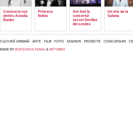
Cozorocul sus
Princess
Am fost la
Un mix de la
pentru Azealia
Nokia
concertul
Saluna
Banks
secret Gorillaz
din Londra
CULTURĂ URBANĂ
ARTE
FILM
FOTO
FASHION
PROIECTE
CONCURSURI
CE
MADE BY
BORŢUN•OLTEANU
&
NETVIBES