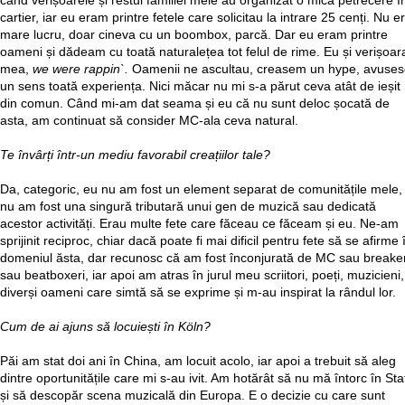
când verișoarele și restul familiei mele au organizat o mică petrecere î
cartier, iar eu eram printre fetele care solicitau la intrare 25 cenți. Nu e
mare lucru, doar cineva cu un boombox, parcă. Dar eu eram printre
oameni și dădeam cu toată naturalețea tot felul de rime. Eu și verișoar
mea,
we were rappin`.
Oamenii ne ascultau, creasem un hype, avuse
un sens toată experiența. Nici măcar nu mi s-a părut ceva atât de ieșit
din comun. Când mi-am dat seama și eu că nu sunt deloc șocată de
asta, am continuat să consider MC-ala ceva natural.
Te învârți într-un mediu favorabil creațiilor tale?
Da, categoric, eu nu am fost un element separat de comunitățile mele,
nu am fost una singură tributară unui gen de muzică sau dedicată
acestor activități. Erau multe fete care făceau ce făceam și eu. Ne-am
sprijinit reciproc, chiar dacă poate fi mai dificil pentru fete să se afirme 
domeniul ăsta, dar recunosc că am fost înconjurată de MC sau breaker
sau beatboxeri, iar apoi am atras în jurul meu scriitori, poeți, muzicieni,
diverși oameni care simtă să se exprime și m-au inspirat la rândul lor.
Cum de ai ajuns să locuiești în Köln?
Păi am stat doi ani în China, am locuit acolo, iar apoi a trebuit să aleg
dintre oportunitățile care mi s-au ivit. Am hotărât să nu mă întorc în Sta
și să descopăr scena muzicală din Europa. E o decizie cu care sunt