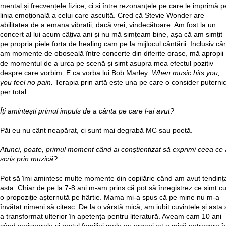
mental și frecvențele fizice, ci și între rezonanţele pe care le imprimă p
linia emoțională a celui care ascultă. Cred că Stevie Wonder are
abilitatea de a emana vibrații, dacă vrei, vindecătoare. Am fost la un
concert al lui acum câțiva ani și nu mă simțeam bine, așa că am simțit
pe propria piele forța de healing cam pe la mijlocul cântării. Inclusiv câ
am momente de oboseală între concerte din diferite orașe, mă apropii
de momentul de a urca pe scenă și simt asupra mea efectul pozitiv
despre care vorbim. E ca vorba lui Bob Marley:
When music hits you,
you feel no pain.
Terapia prin artă este una pe care o consider puterni
per total.
Îți amintești primul impuls de a cânta pe care l-ai avut?
Păi eu nu cânt neapărat, ci sunt mai degrabă MC sau poetă.
Atunci, poate, primul moment când ai conștientizat să exprimi ceea ce 
scris prin muzică?
Pot să îmi amintesc multe momente din copilărie când am avut tendinț
asta. Chiar de pe la 7-8 ani m-am prins că pot să înregistrez ce simt c
o propoziție așternută pe hârtie. Mama mi-a spus că pe mine nu m-a
învățat nimeni să citesc. De la o vârstă mică, am iubit cuvintele și asta 
a transformat ulterior în apetența pentru literatură. Aveam cam 10 ani