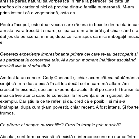
ani i se părea natural să vorbească în rime la petreceri pe câte un
rooftop din cartier și nici că provine dintr-o familie numeroasă. M-am
prins instant că e vegetariană, asta da.
Pentru început, este doar vocea care răsuna în boxele din rulota în ca
am stat vara trecută la mare, și tipa care m-a îmbrățișat chiar când s-a
dat jos de pe scenă, în mai, după ce i-am spus că m-a îmbogățit muzi
ei.
Generezi experiențe impresionante printre cei care te-au descoperit și
au participat la concertele tale. Ai avut un moment înălțător ascultând
muzică live la rândul tău?
Am fost la un concert Cody Chesnutt și chiar acum câteva săptămâni 
simțit că m-a dus o piesă în alt loc decât cel în care mă aflam. Am
crescut în biserică, deci am experiența acelui thrill pe care ți-l transmit
muzica live atunci când te conectezi la frecvența ei prin gospel, de
exemplu. Dar știu la ce te referi și da, cred că e posibil, și mi s-a
întâmplat, după cum ți-am povestit, chiar recent. A fost intens. Și foarte
frumos.
Ce părere ai despre muzicofilie? Crezi în terapie prin muzică?
Absolut, sunt ferm convinsă că există o interconexiune nu numai între