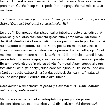
fie mici. Un Yorkie sau chiar un Shitzu. Cât mai mici. Mi-e frică de ăia
prea mari. Cu cât încap mai repede într-un spațiu cât mai mic, cu atât
mai bine.
Toată lumea are un reper cu care dealuiește în momente grele, unii îi z
Sfântul Duh, alții înghețată cu straciatella. Tu?
Eu cred în Dumnezeu, dar răspunsul la întrebare este gratitudinea. A
practica și a exersa recunoștință îți schimbă perspectiva. Nu trebuie
decât să identifici și să recunoști motivele pentru care te poți bucura, și
nu neapărat comparativ cu alții. Eu nu pot să nu mă bucur zilnic că
lucrez cu muzicieni extraoridinari și că primesc foarte mult sprijin. Sunt
mulțime de lucruri care neutralizează greutățile, trebuie doar să le vezi
pe ale tale. E o muncă aprigă să crezi în bunătatea umană sau justețe.
Eu am nevoie să cred în ele ca să văd frumosul. Acum câteva zile am
fost atacați de niște naziști, după care am ajuns în Timișoara unde am
văzut ce reacție extraordinară a dat publicul. Bunica m-a învățat că
recunoștința pune lucrurile într-o altă lumină.
Care domeniu de activism te preocupă cel mai mult? Copii, bătrâni,
natura, drepturile femeii?
Mă motivează foarte multe nedreptăți, nu prea pot alege sau
desconsidera sau exagera nicio zonă din activism. Mă deranjează