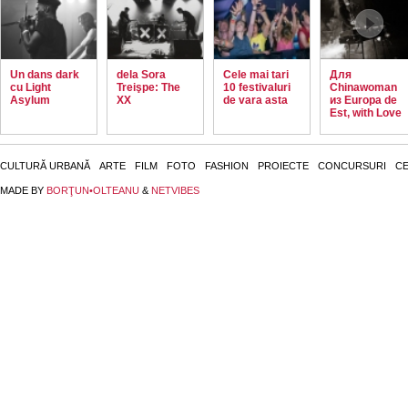
Un dans dark
dela Sora
Cele mai tari
Для
cu Light
Treişpe: The
10 festivaluri
Chinawoman
Asylum
XX
de vara asta
из Europa de
Est, with Love
CULTURĂ URBANĂ
ARTE
FILM
FOTO
FASHION
PROIECTE
CONCURSURI
CE
MADE BY
BORŢUN•OLTEANU
&
NETVIBES