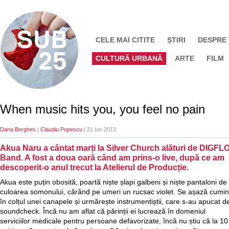
CELE MAI CITITE
ŞTIRI
DESPRE
CULTURĂ URBANĂ
ARTE
FILM
When music hits you, you feel no pain
Dana Berghes
|
Claudiu Popescu
| 21 Iun 2013
Akua Naru a cântat marți la Silver Church alături de DIGFL
Band. A fost a doua oară când am prins-o live, după ce am
descoperit-o anul trecut la Atelierul de Producție.
Akua este puțin obosită, poartă niște șlapi galbeni și niște pantaloni de
culoarea somonului, cărând pe umeri un rucsac violet. Se așază cumin
în colțul unei canapele și urmărește instrumentiștii, care s-au apucat d
soundcheck. Încă nu am aflat că părinții ei lucrează în domeniul
serviciilor medicale pentru persoane defavorizate, încă nu știu că la 10