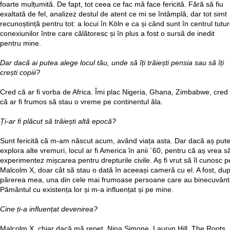
foarte mulțumită. De fapt, tot ceea ce fac mă face fericită. Fără să fiu
exaltată de fel, analizez destul de atent ce mi se întâmplă, dar tot simt
recunoștință pentru tot: a locui în Köln e ca și când sunt în centrul tutu
conexiunilor între care călătoresc și în plus a fost o sursă de inedit
pentru mine.
Dar dacă ai putea alege locul tău, unde să îți trăiești pensia sau să îți
crești copiii?
Cred că ar fi vorba de Africa. Îmi plac Nigeria, Ghana, Zimbabwe, cred
că ar fi frumos să stau o vreme pe continentul ăla.
Ți-ar fi plăcut să trăiești altă epocă?
Sunt fericită că m-am născut acum, având viața asta. Dar dacă aș put
explora alte vremuri, locul ar fi America în anii `60, pentru că aș vrea s
experimentez mișcarea pentru drepturile civile. Aș fi vrut să îl cunosc p
Malcolm X, doar cât să stau o dată în aceeași cameră cu el. A fost, du
părerea mea, una din cele mai frumoase persoane care au binecuvânt
Pământul cu existența lor și m-a influențat și pe mine.
Cine ți-a influențat devenirea?
Malcolm X, chiar dacă mă repet, Nina Simone, Lauryn Hill, The Roots,