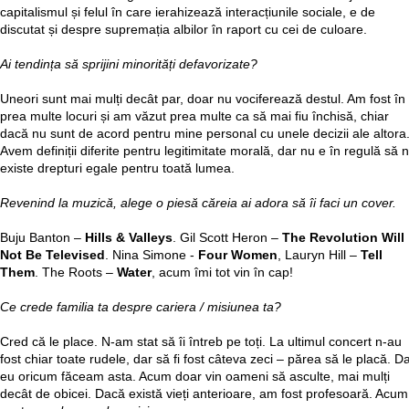
capitalismul și felul în care ierahizează interacțiunile sociale, e de
discutat și despre supremația albilor în raport cu cei de culoare.
Ai tendința să sprijini minorități defavorizate?
Uneori sunt mai mulți decât par, doar nu vociferează destul. Am fost în
prea multe locuri și am văzut prea multe ca să mai fiu închisă, chiar
dacă nu sunt de acord pentru mine personal cu unele decizii ale altora
Avem definiții diferite pentru legitimitate morală, dar nu e în regulă să 
existe drepturi egale pentru toată lumea.
Revenind la muzică, alege o piesă căreia ai adora să îi faci un cover.
Buju Banton –
Hills & Valleys
. Gil Scott Heron –
The Revolution Will
Not Be Televised
. Nina Simone -
Four Women
, Lauryn Hill –
Tell
Them
. The Roots –
Water
, acum îmi tot vin în cap!
Ce crede familia ta despre cariera / misiunea ta?
Cred că le place. N-am stat să îi întreb pe toți. La ultimul concert n-au
fost chiar toate rudele, dar să fi fost câteva zeci – părea să le placă. D
eu oricum făceam asta. Acum doar vin oameni să asculte, mai mulți
decât de obicei. Dacă există vieți anterioare, am fost profesoară. Acum