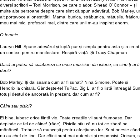
diverși scriitori – Toni Morrison, pe care o ador, Sinead O`Connor – și
multe alte persoane despre care simt că spun adevărul. Bob Marley, u
alt portavoce al onestității. Mama, bunica, străbunica, mătușile, frățioru
meu mai mic, profesorii mei, dintre care unii m-au inspirat enorm.
O femeie.
Lauryn Hill. Spune adevărul și luptă pur și simplu pentru asta și a creat
un context pentru manifestare. Respiră viață. Și Tracy Chapman.
Dacă ai putea să colaborezi cu orice muzician din istorie, cu cine ți-ai fi
dorit?
Bob Marley. Îți dai seama cum ar fi sunat? Nina Simone. Poate și
Hendrix la chitară. Gândește-te! TuPac, Big L, ar fi o listă întreagă! Sun
totuși destul de ancorată în prezent, dar cum ar fi?
Câini sau pisici?
Ei bine, iubesc orice ființă vie. Toate creațiile vii sunt frumoase. Dar
depinde ce fel de câine! (râde). Pisicile știu că nu tot ce zboră se
mănâncă. Trebuie să muncești pentru afecțiunea lor. Sunt oneste când
nu au chef de tine. Dar câinii sunt mai autentici și responsivi. Oricum, 