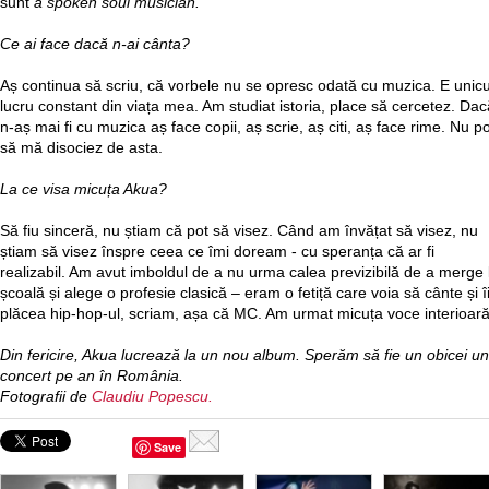
sunt
a spoken soul musician.
Ce ai face dacă n-ai cânta?
Aș continua să scriu, că vorbele nu se opresc odată cu muzica. E unicu
lucru constant din viața mea. Am studiat istoria, place să cercetez. Dac
n-aș mai fi cu muzica aș face copii, aș scrie, aș citi, aș face rime. Nu p
să mă disociez de asta.
La ce visa micuța Akua?
Să fiu sinceră, nu știam că pot să visez. Când am învățat să visez, nu
știam să visez înspre ceea ce îmi doream - cu speranța că ar fi
realizabil. Am avut imboldul de a nu urma calea previzibilă de a merge 
școală și alege o profesie clasică – eram o fetiță care voia să cânte și î
plăcea hip-hop-ul, scriam, așa că MC. Am urmat micuța voce interioară
Din fericire, Akua lucrează la un nou album. Sperăm să fie un obicei un
concert pe an în România.
Fotografii de
Claudiu Popescu.
Save