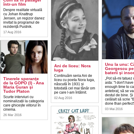
Cum să fii pasager
într-un film
Despre realitate virtuală
cu Johan Knattrup
Jensen, un regizor danez
invitat la programul de
rezidență Pustnik.
17 Aug 2016
Unu la unu: C
Ani de liceu: Nora
Georgescu pe
Iuga
baterii şi inso
Continuăm seria Ani de
Tinerele speranţe
„Pot să-mi tatuez 
liceu cu poeta Nora Iuga,
de la GOPO (I) - Ana
asta: "I don't have
născută în 1931 și
Maria Guran şi
enough time to ca
totodată cel mai tânăr om
Tudor Platon
antebraț, să se v
pe care l-am întâlnit.
destul de bine. Și
Scurte interviuri cu
02 Aug 2016
celălalt să scrie "
nominalizații la categoria
done than perfect"
care ghicește viitorul în
03 Mai 2016
cinema.
26 Mar 2016