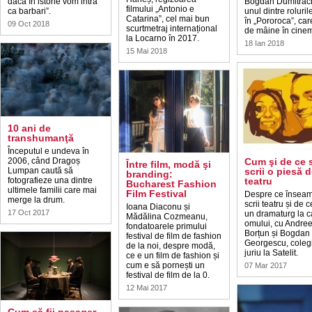
dacă în istorie vom intra
Bogdan Dumitrac
filmului „Antonio e
ca barbari”.
unul dintre roluril
Catarina”, cel mai bun
în „Pororoca”, car
09 Oct 2018
scurtmetraj internațional
de mâine în cine
la Locarno în 2017.
18 Ian 2018
15 Mai 2018
10 ani de
transhumanţă
Începutul e undeva în
2006, când Dragoș
Cum şi de ce 
Între film, modă şi
Lumpan caută să
scrii o piesă 
branding:
fotografieze una dintre
teatru
Bucharest Fashion
ultimele familii care mai
Film Festival
Despre ce însea
merge la drum.
scrii teatru și de 
Ioana Diaconu și
17 Oct 2017
un dramaturg la 
Mădălina Cozmeanu,
omului, cu Andre
fondatoarele primului
Borțun și Bogdan
festival de film de fashion
Georgescu, coleg
de la noi, despre modă,
juriu la Satelit.
ce e un film de fashion și
cum e să pornești un
07 Mar 2017
festival de film de la 0.
12 Mai 2017