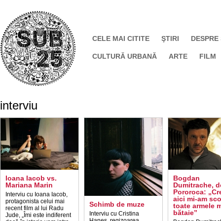
CELE MAI CITITE
ŞTIRI
DESPRE
CULTURĂ URBANĂ
ARTE
FILM
interviu
Ioana Iacob vs.
Bogdan
Mariana Marin
Dumitrache, d
Pororoca: „Cr
Interviu cu Ioana Iacob,
aici mi-am sc
protagonista celui mai
Schimb de muze
toate armele m
recent film al lui Radu
bătaie”
Interviu cu Cristina
Jude, „Îmi este indiferent
Haneș, regizoarea