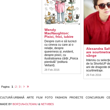
Wendy
MacNaughton:
Pisici, frici, iubire
Despre cum e să lucrezi
cu cineva cu care ai o
relație, despre
Alexandra Saf
queerness și, evident,
are scurtmetra
despre pisici, cu
sânge
ilustratoarea cărții „Pisica
Interviu cu selecț
pierdută” (editura
de la ShortsUP d
Vellant).
ani de dragoste d
28 Feb 2016
scurtmetraje.
26 Feb 2016
›
»
Pagina:
1
|
2
|
3
|
CULTURĂ URBANĂ
ARTE
FILM
FOTO
FASHION
PROIECTE
CONCURSURI
CE
MADE BY
BORŢUN•OLTEANU
&
NETVIBES