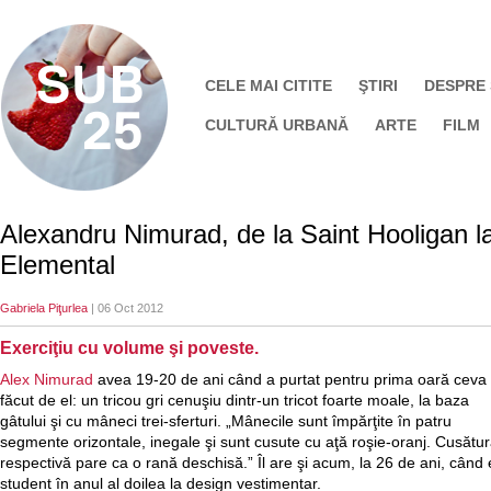
CELE MAI CITITE
ŞTIRI
DESPRE
CULTURĂ URBANĂ
ARTE
FILM
Alexandru Nimurad, de la Saint Hooligan l
Elemental
Gabriela Piţurlea
| 06 Oct 2012
Exerciţiu cu volume şi poveste.
Alex Nimurad
avea 19-20 de ani când a purtat pentru prima oară ceva
făcut de el: un tricou gri cenuşiu dintr-un tricot foarte moale, la baza
gâtului şi cu mâneci trei-sferturi. „Mânecile sunt împărţite în patru
segmente orizontale, inegale şi sunt cusute cu aţă roşie-oranj. Cusătu
respectivă pare ca o rană deschisă.” Îl are şi acum, la 26 de ani, când 
student în anul al doilea la design vestimentar.