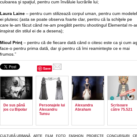
culoarea şi spaţiul, pentru cum învăluie lucrările lui;
Laura Laine
– pentru cum stilizează corpul uman, pentru cum modele
ei plutesc (asta se poate observa foarte clar, pentru că la schiţele pe
care le-am făcut când ne-am pregătit pentru shootingul Elemental m-
inspirat din stilul ei de a desena);
Micul Prinţ
– pentru că de fiecare dată când o citesc este ca şi cum a
face-o pentru prima dată, dar şi pentru că îmi reaminteşte ce e mai
frumos.”
Save
De sus până
Personajele lui
Alexandra
Scrisoare
jos cu Bipolar
Alexandru
Abraham
către 75.521
Tunsu
CULTURĂ URBANĂ
ARTE
FILM
FOTO
FASHION
PROIECTE
CONCURSURI
CE