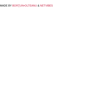
MADE BY
BORŢUN•OLTEANU
&
NETVIBES