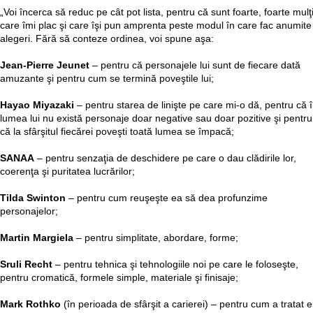
„Voi încerca să reduc pe cât pot lista, pentru că sunt foarte, foarte mulţ
care îmi plac şi care îşi pun amprenta peste modul în care fac anumite
alegeri. Fără să conteze ordinea, voi spune aşa:
Jean-Pierre Jeunet
– pentru că personajele lui sunt de fiecare dată
amuzante şi pentru cum se termină poveştile lui;
Hayao Miyazaki
– pentru starea de linişte pe care mi-o dă, pentru că 
lumea lui nu există personaje doar negative sau doar pozitive şi pentru
că la sfârşitul fiecărei poveşti toată lumea se împacă;
SANAA
– pentru senzaţia de deschidere pe care o dau clădirile lor,
coerenţa şi puritatea lucrărilor;
Tilda Swinton
– pentru cum reuşeşte ea să dea profunzime
personajelor;
Martin Margiela
– pentru simplitate, abordare, forme;
Sruli Recht
– pentru tehnica şi tehnologiile noi pe care le foloseşte,
pentru cromatică, formele simple, materiale şi finisaje;
Mark Rothko
(în perioada de sfârşit a carierei) – pentru cum a tratat e