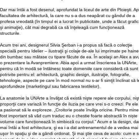
Dar mai întâi a fost desenul, aprofundat la liceul de arte din Ploieşti. Ap
facultatea de arhitectură, la care nu s-a dus neapărat cu gândul de a
profesa vreodată (în timpul ei a lucrat în publicitate, unde a făcut grafi
şi animaţie), cât mai degrabă ca să înţeleagă cum funcţionează
structurile.
Acum trei ani, designerul Silvia Şerban i-a propus să facă o colecţie
specială pentru Idelier – ilustraţii şi colaje de-ale lui imprimate pe haine
din bumbac sau mătase cu tipare făcute de ea. În acelaşi an Alex a av
o prezentare la Avanpremiere. Abia apoi a urmat înscrierea la UNArte,
pentru că în modă se întâlnesc toate domeniile care consideră că sunt
potrivite pentru el: arhitectură, graphic design, ilustraţie, fotografie,
tehnologie, aspecte pe care în mod normal nu s-ar fi simţit înclinat să l
aprofundeze (marketingul sau fabricarea textilelor).
La anatomie la UNArte a învăţat că există nişte repere ale corpului, niş
proporţii care variază în funcţie de iluzia pe care vrei s-o creezi. Pe ele 
a pasionat să le exploreze. „Croitorie poate învăţa oricine. Pentru mine
fost important să văd cum traduc eu o chestie foarte abstractă în niște
volume care funcționează în simbioză cu corpul.” Acum e la design, da
mai întâi a fost arhitectura, şi ea i-a dat antrenamentul de a vedea mai
uşor în spaţiu şi de a gândi ordonat. Şi mai ştie ceva de acolo: cum e 