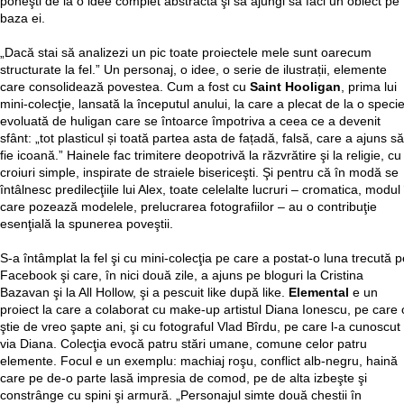
poneşti de la o idee complet abstractă şi să ajungi să faci un obiect pe
baza ei.
„Dacă stai să analizezi un pic toate proiectele mele sunt oarecum
structurate la fel.” Un personaj, o idee, o serie de ilustrații, elemente
care consolidează povestea. Cum a fost cu
Saint Hooligan
, prima lui
mini-colecţie, lansată la începutul anului, la care a plecat de la o speci
evoluată de huligan care se întoarce împotriva a ceea ce a devenit
sfânt: „tot plasticul și toată partea asta de fațadă, falsă, care a ajuns să
fie icoană.” Hainele fac trimitere deopotrivă la răzvrătire şi la religie, cu
croiuri simple, inspirate de straiele bisericeşti. Şi pentru că în modă se
întâlnesc predilecţiile lui Alex, toate celelalte lucruri – cromatica, modul
care pozează modelele, prelucrarea fotografiilor – au o contribuţie
esenţială la spunerea poveştii.
S-a întâmplat la fel şi cu mini-colecţia pe care a postat-o luna trecută p
Facebook şi care, în nici două zile, a ajuns pe bloguri la Cristina
Bazavan şi la All Hollow, şi a pescuit like după like.
Elemental
e un
proiect la care a colaborat cu make-up artistul Diana Ionescu, pe care 
ştie de vreo şapte ani, şi cu fotograful Vlad Bîrdu, pe care l-a cunoscut
via Diana. Colecţia evocă patru stări umane, comune celor patru
elemente. Focul e un exemplu: machiaj roşu, conflict alb-negru, haină
care pe de-o parte lasă impresia de comod, pe de alta izbeşte şi
constrânge cu spini şi armură. „Personajul simte două chestii în