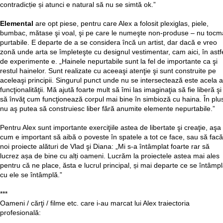
contradicție și atunci e natural să nu se simtă ok.”
Elemental
are opt piese, pentru care Alex a folosit plexiglas, piele,
bumbac, mătase şi voal, şi pe care le numeşte non-produse – nu tocm
purtabile. E departe de a se considera încă un artist, dar dacă e vreo
zonă unde arta se împleteşte cu designul vestimentar, cam aici, în astf
de experimente e. „Hainele nepurtabile sunt la fel de importante ca şi
restul hainelor. Sunt realizate cu aceeaşi atenţie şi sunt construite pe
aceleaşi principii. Singurul punct unde nu se intersectează este acela a
funcţionalităţii. Mă ajută foarte mult să îmi las imaginaţia să fie liberă şi
să învăţ cum funcţionează corpul mai bine în simbioză cu haina. În plu
nu aş putea să construiesc liber fără anumite elemente nepurtabile.”
Pentru Alex sunt importante exerciţiile astea de libertate şi creaţie, aşa
cum e important să aibă o poveste în spatele a tot ce face, sau să facă
noi proiecte alături de Vlad şi Diana: „Mi s-a întâmplat foarte rar să
lucrez așa de bine cu alți oameni. Lucrăm la proiectele astea mai ales
pentru că ne place, ăsta e lucrul principal, și mai departe ce se întâmp
cu ele se întâmplă.”
***
Oameni / cărţi / filme etc. care i-au marcat lui Alex traiectoria
profesională: