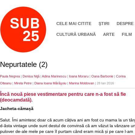
CELE MAI CITITE
ŞTIRI
DESPRE
CULTURĂ URBANĂ
ARTE
FILM
Nepurtatele (2)
Paula Negrea
|
Denisa Niţă
|
Adina Marinescu
|
Ioana Moraru
|
Oana Barbonie
|
Corina
Olteanu
|
Mirela Petre
|
Diana Ioana Mărăşoiu
|
Marina Moldovan
| 28 Ian 2016
Încă nouă piese vestimentare pentru care n-a fost să fie
(deocamdată).
Jacheta-cămașă
Salut. Îmi amintesc doar că acum câțiva ani am fost cu mama la un târ
d-ăsta vintage unde sunt destul de convinsă că am văzut la vânzare u
pulover de-ale mele pe care îl purtam când eram mică și pe care l-am