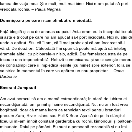
lumea din viaţa mea. Şi e mult, mult mai bine. Nici n-am putut să port
vreodată rochia. –
Paula Negrea
Domnișoara pe care n-am plimbat-o niciodată
Față blegită și suc de ananas cu paiul. Asta eram eu la începutul liceul
și ăsta e tricoul pe care nu am apucat să-l port niciodată. Nici nu știu d
unde a apărut. Știu că îl am, că îl mai probez și că am încercat să-l
vând. De două ori. Câteodată îmi spun că poate mă ajută să înțeleg
dramele altfel: cu picioarele-n nisip, adică. Dar femeiușca asta de pe
tricou e una impenetrabilă. Refuză comunicarea și se ciocnește mereu
de contratimpi care îi împiedică ieșirile (cu mine) spre exterior. Idila se
va strica în momentul în care va apărea un nou proprietar. –
Oana
Barbonie
Emerald Jumpsuit
Am avut norocul să am o mamă extraordinară; în afară de iubirea ei
necondiționată, am primit și haine necondiționat. Nu, nu am fost vreo
bogătașă, doar că mama lucra ca tehnician textil pentru branduri
precum Zara, River Island sau Pull & Bear. Așa că de pe la sfârșitul
liceului mi-am înnoit constant garderoba cu rochii, kimonouri și paltoan
minunate. Raiul pe pământ! Eu sunt o persoană rezonabilă și nu îmi