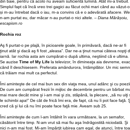
din baie, pentru că acolo nu aveam suficientă lumină. Atât mi-a trebuit.
Simplul fapt că încă vreo trei gagici au făcut ochii mari când au văzut-o
și m-au întrebat dacă o iau, m-a convins că e o adevărată afacere.
Wel
n-am purtat eu, dar măcar n-au purtat-o nici altele. –
Diana Mărășoiu,
escapism.ro
Rochia roz
Aş fi purtat-o pe plajă, în picioarele goale, în primăvară, dacă ne-ar fi
ţinut atât şi dacă aş fi fost „aleasa”. Dar ne-a ţinut numai câteva nopţi 
iarnă. Iar rochia asta am cumpărat-o după ultima, neştiind că e ultima.
Se auzise
Time of My Life
la televizor, în dimineaţa aia devreme, exac
când îl deschisesem. Preferata amândurora, întâmplător. Un mic semn
că trăiam mai mult ca perfectul.
Îmi aminteşte de cel mai bun sex din viaţa mea, unul adânc şi cu poezii
De cum am cumpărat frezii în mijloc de decembrie pentru un bărbat mu
mai mare decât mine şi i-am mai şi zis, stăpână, la plecare, „să nu uiţi 
le schimbi apa!” De cât de frică îmi era, de fapt, că nu îi pot face faţă. Ş
cred că şi lui că nu îmi poate face faţă mie. Aveam sub 25.
Îmi aminteşte de cum l-am întâlnit în vara următoare, la un semafor,
căsătorit între timp. N-am vrut să mai fiu aşa îndrăgostită niciodată. Şi
nici n-am mai fost. Mi-am împărţit iubirea cam egal, de atunci, între toa