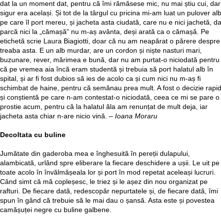
dat la un moment dat, pentru că îmi rămăsese mic, nu mai știu cui, dar
sigur era același. Și tot de la târgul cu pricina mi-am luat un pulover alb
pe care îl port mereu, și jacheta asta ciudată, care nu e nici jachetă, da
parcă nici la „cămașă” nu m-aș avânta, deși arată ca o cămașă. Pe
etichetă scrie Laura Biagiotti, doar că nu am neapărat o părere despre
treaba asta. E un alb murdar, are un cordon și niște nasturi mari,
buzunare, rever, mărimea e bună, dar nu am purtat-o niciodată pentru
că pe vremea aia încă eram studentă și trebuia să port halatul alb în
spital, și ar fi fost dubios să ies de acolo ca și cum nici nu m-aș fi
schimbat de haine, pentru că semănau prea mult. A fost o decizie rapi
și conștientă pe care n-am contestat-o niciodată, ceea ce mi se pare o
prostie acum, pentru că la halatul ăla am renunțat de mult deja, iar
jacheta asta chiar n-are nicio vină. –
Ioana Moraru
Decoltata cu buline
Jumătate din gaderoba mea e înghesuită în pereții dulapului,
alambicată, urlând spre eliberare la fiecare deschidere a ușii. Le uit pe
toate acolo în învălmășeala lor și port în mod repetat aceleași lucruri.
Când simt că mă copleșesc, le triez și le așez din nou organizat pe
rafturi. De fiecare dată, redescopăr nepurtatele și, de fiecare dată, îmi
spun în gând că trebuie să le mai dau o șansă. Asta este și povestea
camășuței negre cu buline galbene.