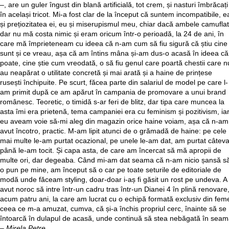
–, are un guler îngust din blană artificială, tot crem, și nasturi îmbrăcați
în același tricot. Mi-a fost clar de la început că suntem incompatibile, e
și prețiozitatea ei, eu și miserupismul meu, chiar dacă ambele camuflat
dar nu mă costa nimic și eram oricum într-o perioadă, la 24 de ani, în
care mă împrieteneam cu ideea că n-am cum să fiu sigură că știu cine
sunt și ce vreau, așa că am întins mâna și-am dus-o acasă în ideea că
poate, cine știe cum vreodată, o să fiu genul care poartă chestii care n
au neapărat o utilitate concretă și mai arată și a haine de prințese
rusești închipuite. Pe scurt, făcea parte din salariul de model pe care l-
am primit după ce am apărut în campania de promovare a unui brand
românesc. Teoretic, o timidă s-ar feri de blitz, dar tipa care muncea la
asta îmi era prietenă, tema campaniei era cu feminism și pozitivism, ia
eu aveam voie să-mi aleg din magazin orice haine voiam, așa că n-am
avut încotro, practic. M-am lipit atunci de o grămadă de haine: pe cele
mai multe le-am purtat ocazional, pe unele le-am dat, am purtat câtev
până le-am tocit. Și capa asta, de care am încercat să mă apropii de
multe ori, dar degeaba. Când mi-am dat seama că n-am nicio șansă s
o pun pe mine, am început să o car pe toate seturile de editoriale de
modă unde făceam styling, doar-doar i-aș fi găsit un rost pe undeva. A
avut noroc să intre într-un cadru tras într-un Dianei 4 în plină renovare
acum patru ani, la care am lucrat cu o echipă formată exclusiv din feme
ceea ce m-a amuzat, cumva, că și-a închis propriul cerc, înainte să se
întoarcă în dulapul de acasă, unde continuă să stea nebăgată în seam
– Mirela Petre