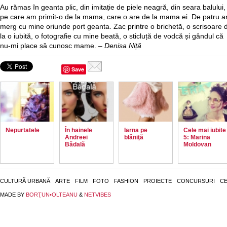
Au rămas în geanta plic, din imitație de piele neagră, din seara balului,
pe care am primit-o de la mama, care o are de la mama ei. De patru an
merg cu mine oriunde port geanta. Zac printre o brichetă, o scrisoare 
la o iubită, o fotografie cu mine beată, o sticluță de vodcă și gândul că
nu-mi place să cunosc mame.
– Denisa Niță
Save
Nepurtatele
În hainele
Iarna pe
Cele mai iubite
Andreei
blăniţă
5: Marina
Bădală
Moldovan
CULTURĂ URBANĂ
ARTE
FILM
FOTO
FASHION
PROIECTE
CONCURSURI
CE
MADE BY
BORŢUN•OLTEANU
&
NETVIBES