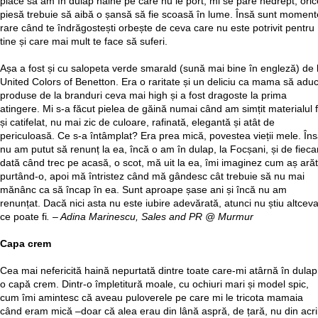
place să am în dulap haine pe care nu le port, mi se pare nedrept, oric
piesă trebuie să aibă o șansă să fie scoasă în lume. Însă sunt moment
rare când te îndrăgostești orbește de ceva care nu este potrivit pentru
tine și care mai mult te face să suferi.
Așa a fost și cu salopeta verde smarald (sună mai bine în engleză) de 
United Colors of Benetton. Era o raritate și un deliciu ca mama să adu
produse de la branduri ceva mai high și a fost dragoste la prima
atingere. Mi s-a făcut pielea de găină numai când am simțit materialul f
și catifelat, nu mai zic de culoare, rafinată, elegantă și atât de
periculoasă. Ce s-a întâmplat? Era prea mică, povestea vieții mele. În
nu am putut să renunț la ea, încă o am în dulap, la Focșani, și de fieca
dată când trec pe acasă, o scot, mă uit la ea, îmi imaginez cum aș ară
purtând-o, apoi mă întristez când mă gândesc cât trebuie să nu mai
mănânc ca să încap în ea. Sunt aproape șase ani și încă nu am
renunțat. Dacă nici asta nu este iubire adevărată, atunci nu știu altcev
ce poate fi
. – Adina Marinescu, Sales and PR @ Murmur
Capa crem
Cea mai nefericită haină nepurtată dintre toate care-mi atârnă în dulap
o capă crem. Dintr-o împletitură moale, cu ochiuri mari și model spic,
cum îmi amintesc că aveau puloverele pe care mi le tricota mamaia
când eram mică –doar că alea erau din lână aspră, de țară, nu din acril