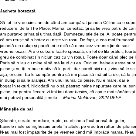
Jacheta botezată
Să tot fie vreo cinci ani de când am cumpărat jacheta Céline cu o supe
reducere, de la The Place. Mamă, ce extaz. Și să fie vreo patru de câ
am purtat-o prima și ultima dată. Dumnezeu știe de ce! A, poate pentr
că am reușit să o botez cu niște vin roșu. De fapt, e cea mai frumoasă
jachetă din dulap și parcă mi-e milă să o asociez vreunei ținute sau
vreunei ocazii. Are o culoare foarte specială, un fel de lila prăfuit, foart
greu de combinat (în niciun caz cu vin roșu). Poate doar când plec pe 
Paris să o iau cu mine și să mă laud cu ea. Oricum, hainele astea sunt
piese și nu îți trebuie motiv să le porți, dar parcă nici nu-ți vine să le sco
așa, oricum. Eu le cumpăr pentru că îmi place să mă uit la ele, să le țin
în dulap și să le aranjez. Am unul numai cu piese. Nu e mare, dar e
bogat în texturi. Niciodată nu o să păstrez haine nepurtate care nu sun
piese, iar pentru fiecare zi îmi iau doar
basics,
că așa e mai sănătos și
mai potrivit personalității mele. –
Marina Moldovan, SKIN DEEP
Mănușile de bal
Șifonate, curate, murdare, rupte, cu eticheta încă prinsă de guler,
hainele mele se înghesuie unele în altele, pe vreo trei rafturi de șifonier
N-au mai fost împăturite de pe vremea când mă îmbrăca mama. N-au