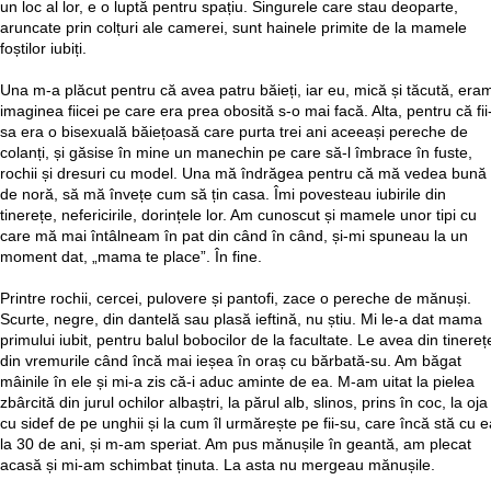
un loc al lor, e o luptă pentru spațiu. Singurele care stau deoparte,
aruncate prin colțuri ale camerei, sunt hainele primite de la mamele
foștilor iubiți.
Una m-a plăcut pentru că avea patru băieți, iar eu, mică și tăcută, era
imaginea fiicei pe care era prea obosită s-o mai facă. Alta, pentru că fii
sa era o bisexuală băiețoasă care purta trei ani aceeași pereche de
colanți, și găsise în mine un manechin pe care să-l îmbrace în fuste,
rochii și dresuri cu model. Una mă îndrăgea pentru că mă vedea bună
de noră, să mă învețe cum să țin casa. Îmi povesteau iubirile din
tinerețe, nefericirile, dorințele lor. Am cunoscut și mamele unor tipi cu
care mă mai întâlneam în pat din când în când, și-mi spuneau la un
moment dat, „mama te place”. În fine.
Printre rochii, cercei, pulovere și pantofi, zace o pereche de mănuși.
Scurte, negre, din dantelă sau plasă ieftină, nu știu. Mi le-a dat mama
primului iubit, pentru balul bobocilor de la facultate. Le avea din tinereț
din vremurile când încă mai ieșea în oraș cu bărbată-su. Am băgat
mâinile în ele și mi-a zis că-i aduc aminte de ea. M-am uitat la pielea
zbârcită din jurul ochilor albaștri, la părul alb, slinos, prins în coc, la oja
cu sidef de pe unghii și la cum îl urmărește pe fii-su, care încă stă cu e
la 30 de ani, și m-am speriat. Am pus mănușile în geantă, am plecat
acasă și mi-am schimbat ținuta. La asta nu mergeau mănușile.