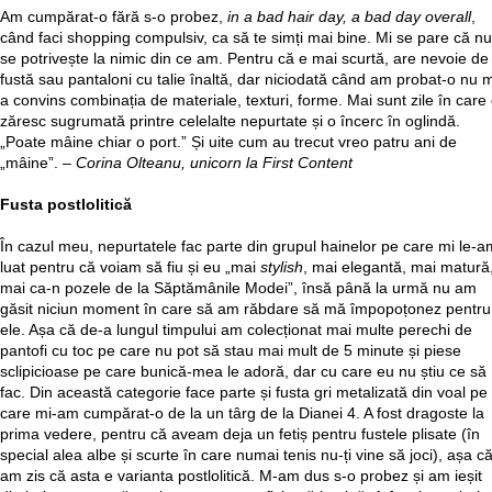
Am cumpărat-o fără s-o probez,
in a bad hair day, a bad day overall
,
când faci shopping compulsiv, ca să te simți mai bine. Mi se pare că nu
se potrivește la nimic din ce am. Pentru că e mai scurtă, are nevoie de
fustă sau pantaloni cu talie înaltă, dar niciodată când am probat-o nu 
a convins combinația de materiale, texturi, forme. Mai sunt zile în care
zăresc sugrumată printre celelalte nepurtate și o încerc în oglindă.
„Poate mâine chiar o port.” Și uite cum au trecut vreo patru ani de
„mâine”. –
Corina Olteanu, unicorn la First Content
Fusta postlolitică
În cazul meu, nepurtatele fac parte din grupul hainelor pe care mi le-a
luat pentru că voiam să fiu și eu „mai
stylish
, mai elegantă, mai matură
mai ca-n pozele de la Săptămânile Modei”, însă până la urmă nu am
găsit niciun moment în care să am răbdare să mă împopoțonez pentru
ele. Așa că de-a lungul timpului am colecționat mai multe perechi de
pantofi cu toc pe care nu pot să stau mai mult de 5 minute și piese
sclipicioase pe care bunică-mea le adoră, dar cu care eu nu știu ce să
fac. Din această categorie face parte și fusta gri metalizată din voal pe
care mi-am cumpărat-o de la un târg de la Dianei 4. A fost dragoste la
prima vedere, pentru că aveam deja un fetiș pentru fustele plisate (în
special alea albe și scurte în care numai tenis nu-ți vine să joci), așa c
am zis că asta e varianta postlolitică. M-am dus s-o probez și am ieșit