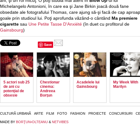
ani, şi un rol micuţ. O poţi studia mai atent în
Blow Up
-ul lui
Michelangelo Antonioni, în care ea şi Jane Birkin joacă două fane
obsedate ale fotografului Thomas, care ajung să-şi facă de cap aproa
goale prin studioul lui. Poţi aprofunda văzând-o cântând
Ma premiere
cigarette
sau
Une Petite Tasse D'Anxiété
(în duet cu profitorul de
Gainsbourg
)
Save
5 actori sub 25
Chestionar
Acadelele lui
My Week With
de ani cu
cinema:
Gainsbourg
Marilyn
potenţial de
Andreea
obsesie
Borţun
CULTURĂ URBANĂ
ARTE
FILM
FOTO
FASHION
PROIECTE
CONCURSURI
CE
MADE BY
BORŢUN•OLTEANU
&
NETVIBES