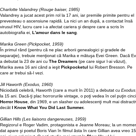
Charlotte Valandrey (Rouge baiser, 1985)
Valandrey a jucat acest prim rol la 17 ani, iar premiile primite pentru el
prevesteau o ascensiune rapidă. La nici un an după, a contactat însă
virusul HIV, lucru care i-a afectat cariera şi despre care a scris în
autobiografia ei,
L'amour dans le sang
.
Marika Green (Pickpocket, 1959)
În primul rând (pentru că ne plac arborii genealogici şi gradele de
separaţie), trebuie menţionat că Marika e mătuşa Evei Green. Dacă E
a debutat la 23 de ani cu
The Dreamers
(pe care sigur l-ai văzut),
Marika avea 16 ani când a ieşit
Pickpocketul
lui Robert Bresson. Pe
care ar trebui să-l vezi.
Jill Haworth (Exodus, 1960)
Niciodată celebră, Haworth (care a murit în 2011) a debutat cu
Exodus
la 15 ani. Dacă-ţi plac horrorurile vintage, o poţi vedea în cel puţin cinci
Horror House
, din 1969, e un slasher cu adolescenţi mult mai distracti
decât
I Know What You Did Last Summer.
Gillian Hills (Les liaisons dangereuses, 1959)
Regizorul e Roger Vadim, protagonista e Jeanne Moreau; la un mome
dat apare şi poetul Boris Vian în filmul ăsta în care Gillian avea vreo 15