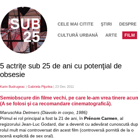
CELE MAI CITITE
ŞTIRI
DESPRE
CULTURĂ URBANĂ
ARTE
FILM
5 actriţe sub 25 de ani cu potenţial de
obsesie
Karin Budrugeac
|
Gabriela Piţurlea
| 23 Dec 2011
Semiobscure din filme vechi, pe care le-am vrea tinere acu
(A se folosi şi ca recomandare cinematografică).
Maruschka Detmers (Diavolo in corpo, 1986)
Primul ei rol principal a fost la 21 de ani, în
Prénom Carmen
, al
regizorului Jean-Luc Godard, dar a devenit cu adevărat cunoscută du
rolul mult mai controversat din acest film (controversă pornită de la o
scenă explicită de sex oral).