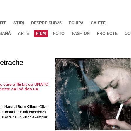
ITE
ŞTIRI
DESPRE SUB25
ECHIPA
CAIETE
BANĂ
ARTE
FILM
FOTO
FASHION
PROIECTE
CO
Petrache
 care a flirtat cu UNATC-
 peste ani să dea un
u -
Natural Born Killers
(Oliver
plici, montaj. Ce mă enervează
l și este de un kitsch exemplar.