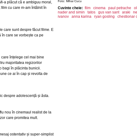
Foto: Mihai Cucu
Mi-a plăcut că e ambiguu moral,
 film cu care m-am întâlnit în
Cuvinte cheie:
film
cinema
paul petrache
o
nader and simin
tatos
gus van sant
araki
n
ivanov
anna karina
ryan gosling
chestionar
e care sunt despre făcut filme. E
ă în care se vorbește ca pe
 care înțelege cel mai bine
ru majoritatea regizorilor
 bagi în plăcinta bunicii.
une ce ai în cap și revolta de
ic despre adolescență și ăsta.
lu nou în cinemaul realist de la
zor care promitea mult.
esaj ostentativ și super-simplist