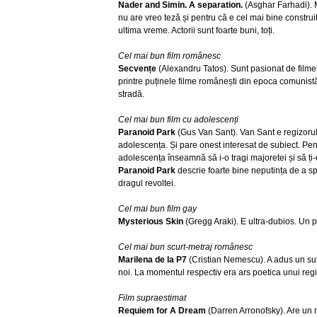
Nader and Simin. A separation.
(Asghar Farhadi). 
nu are vreo teză și pentru că e cel mai bine construit
ultima vreme. Actorii sunt foarte buni, toți.
Cel mai bun film românesc
Secvențe
(Alexandru Tatos). Sunt pasionat de filmel
printre puținele filme românești din epoca comunist
stradă.
Cel mai bun film cu adolescenți
Paranoid Park
(Gus Van Sant). Van Sant e regizorul
adolescența. Și pare onest interesat de subiect. Pent
adolescența înseamnă să i-o tragi majoretei și să ți-o
Paranoid Park
descrie foarte bine neputința de a sp
dragul revoltei.
Cel mai bun film gay
Mysterious Skin
(Gregg Araki). E ultra-dubios. Un p
Cel mai bun scurt-metraj românesc
Marilena de la P7
(Cristian Nemescu). A adus un suf
noi. La momentul respectiv era ars poetica unui regi
Film supraestimat
Requiem for A Dream
(Darren Arronofsky). Are un m