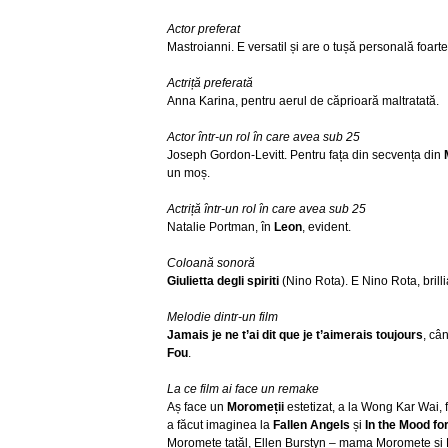
Actor preferat
Mastroianni. E versatil și are o tușă personală foarte
Actriță preferată
Anna Karina, pentru aerul de căprioară maltratată.
Actor într-un rol în care avea sub 25
Joseph Gordon-Levitt. Pentru fața din secvența din
un moș.
Actriță într-un rol în care avea sub 25
Natalie Portman, în
Leon
, evident.
Coloană sonoră
Giulietta degli spiriti
(Nino Rota). E Nino Rota, brilli
Melodie dintr-un film
Jamais je ne t’ai dit que je t’aimerais toujours
, câ
Fou
.
La ce film ai face un remake
Aș face un
Moromeții
estetizat, a la Wong Kar Wai, 
a făcut imaginea la
Fallen Angels
și
In the Mood fo
Moromete tatăl, Ellen Burstyn – mama Moromete și