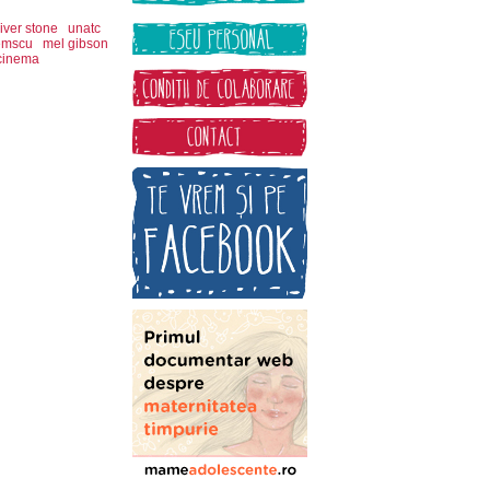
liver stone
unatc
emscu
mel gibson
 cinema