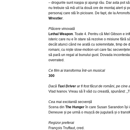
– drogurile sunt nașpa și ajungi rău. Dar asta pot să 
nu trebuie să mă uit la două ore de montaj alert și p
personaj care stă în picioare. De fapt, de la Arronof
Wrestler
.
Plăcere vinovată
Lethal Weapon
. Toate 4. Pentru că Mel Gibson e infin
isteric care nu e în stare să rezolve o misiune fără 
decât atunci când ne arată cu solemnitate, timp de d
romani, cu niște slow-motion-uri care fac secvențel
să pară un regal al bunului gust. Dovada incontestab
overrated.
Ce film ai transforma într-un musical
300
Dacă
Taxi Driver
ar fi fost făcut de români, pe cine 
Vlad Ivanov. Vreau să îl văd cu creastă, spunând: „
Cea mai excitantă secvență
Scena din
The Hunger
în care Susan Sarandon își i
Deneuve și pe urmă o mușcă de jugulară și o transf
Regizor preferat
François Truffaut, cred.