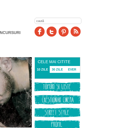
NCURSURI
CELE MAI CITITE
10 ZILE
30 ZILE
EVER