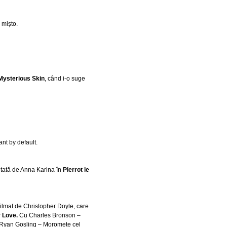
 mișto.
Mysterious Skin
, când i-o suge
ant by default.
ntată de Anna Karina în
Pierrot le
filmat de Christopher Doyle, care
r
Love.
Cu Charles Bronson –
 Ryan Gosling – Moromete cel