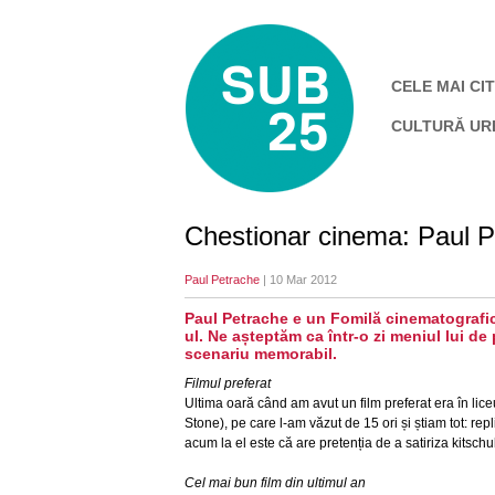
CELE MAI CIT
CULTURĂ UR
Chestionar cinema: Paul 
Paul Petrache
| 10 Mar 2012
Paul Petrache e un Fomilă cinematografic,
ul. Ne așteptăm ca într-o zi meniul lui de
scenariu memorabil.
Filmul preferat
Ultima oară când am avut un film preferat era în lice
Stone), pe care l-am văzut de 15 ori și știam tot: re
acum la el este că are pretenția de a satiriza kitschu
Cel mai bun film din ultimul an