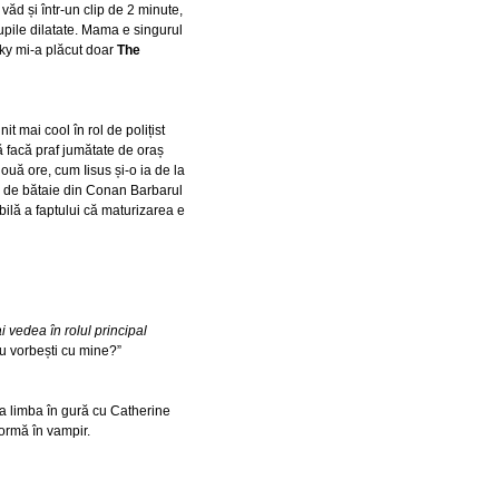
văd și într-un clip de 2 minute,
upile dilatate. Mama e singurul
sky mi-a plăcut doar
The
it mai cool în rol de polițist
să facă praf jumătate de oraș
ouă ore, cum Iisus și-o ia de la
e de bătaie din Conan Barbarul
ilă a faptului că maturizarea e
ai vedea în rolul principal
Tu vorbești cu mine?”
a limba în gură cu Catherine
ormă în vampir.