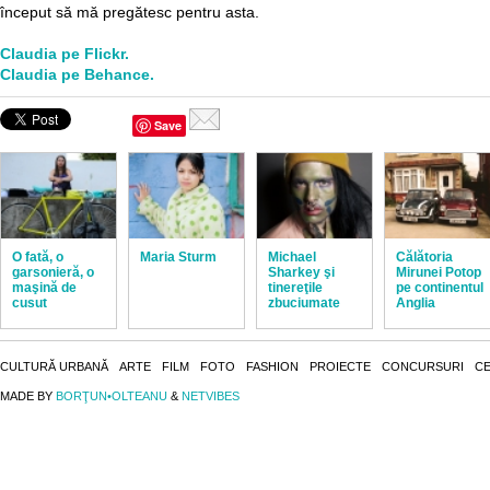
început să mă pregătesc pentru asta.
Claudia pe Flickr.
Claudia pe Behance.
Save
O fată, o
Maria Sturm
Michael
Călătoria
garsonieră, o
Sharkey şi
Mirunei Potop
maşină de
tinereţile
pe continentul
cusut
zbuciumate
Anglia
CULTURĂ URBANĂ
ARTE
FILM
FOTO
FASHION
PROIECTE
CONCURSURI
CE
MADE BY
BORŢUN•OLTEANU
&
NETVIBES