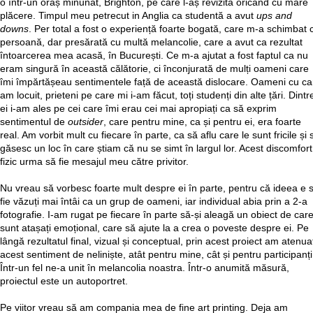
o într-un oraș minunat, Brighton, pe care l-aș revizita oricând cu mare
plăcere. Timpul meu petrecut in Anglia ca studentă a avut
ups and
downs
. Per total a fost o experiență foarte bogată, care m-a schimbat 
persoană, dar presărată cu multă melancolie, care a avut ca rezultat
întoarcerea mea acasă, în București. Ce m-a ajutat a fost faptul ca nu
eram singură în această călătorie, ci înconjurată de mulți oameni care
îmi împărtășeau sentimentele față de această dislocare. Oameni cu ca
am locuit, prieteni pe care mi i-am făcut, toți studenți din alte țări. Dintr
ei i-am ales pe cei care îmi erau cei mai apropiați ca să exprim
sentimentul de
outsider
, care pentru mine, ca și pentru ei, era foarte
real. Am vorbit mult cu fiecare în parte, ca să aflu care le sunt fricile și 
găsesc un loc în care știam că nu se simt în largul lor. Acest discomfort
fizic urma să fie mesajul meu către privitor.
Nu vreau să vorbesc foarte mult despre ei în parte, pentru că ideea e 
fie văzuți mai întâi ca un grup de oameni, iar individual abia prin a 2-a
fotografie. I-am rugat pe fiecare în parte să-și aleagă un obiect de car
sunt atașați emoțional, care să ajute la a crea o poveste despre ei. Pe
lângă rezultatul final, vizual și conceptual, prin acest proiect am atenua
acest sentiment de neliniște, atât pentru mine, cât și pentru participanți
Într-un fel ne-a unit în melancolia noastra. Într-o anumită măsură,
proiectul este un autoportret.
Pe viitor vreau să am compania mea de fine art printing. Deja am