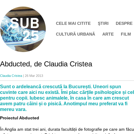
CELE MAI CITITE
ŞTIRI
DESPRE
CULTURĂ URBANĂ
ARTE
FILM
Abducted, de Claudia Cristea
Claudia Cristea
| 26 Mar 2013
Sunt o ardeleancă crescută la București. Uneori spun
cuvinte care aici nu există. Îmi plac cărțile psihologice și ce
pentru copii. Iubesc animalele, în casa în care am crescut
avem patru câini și o pisică. Anotimpul meu preferat va fi
mereu vara.
Proiectul Abducted
În Anglia am stat trei ani, durata facultății de fotografie pe care am făcu