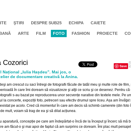
ITE
ŞTIRI
DESPRE SUB25
ECHIPA
CAIETE
BANĂ
ARTE
FILM
FOTO
FASHION
PROIECTE
CO
 Cozorici
Save
ul Național „Iulia Hașdeu”. Mai jos, o
atelier de documentare creativă la Anina.
eşi am crescut cu saci întregi de fotografii făcute de tatăl meu şi multe role de film,
perioadă în care îmi doream să vizualizeze şi alţii ce scriu şi ce desenez. Pentru c
fotografii s-au bazat pe reproducerea unor secvențe narative din textele mele. Pe u
ersul la concerte, expoziții foto, petreceri sau efectiv drumul spre liceu. Așa am învăţat
u existat pe acolo. Cred că momentul în care am decis să schimb camerele (din foto î
de mult, voiam să trag de ea şi să dilat acțiunea.
au aparatură, concepție pe care am îndepărtat-o încă de la început şi încerc să mă 
re am făcut-o şi mai apoi de faptul că am surprins ce doream. Îmi plac mult peisajel