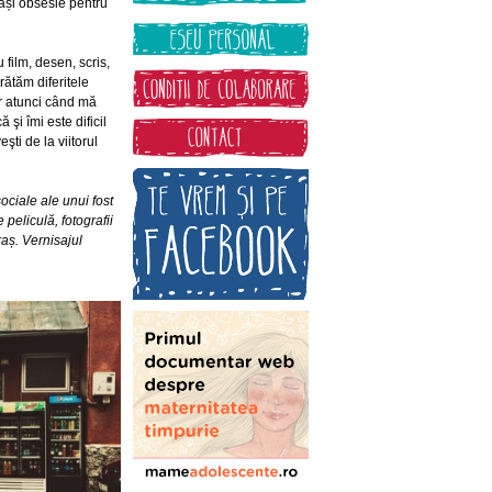
eași obsesie pentru
film, desen, scris,
rătăm diferitele
ar atunci când mă
şi îmi este dificil
şti de la viitorul
ociale ale unui fost
peliculă, fotografii
raș. Vernisajul