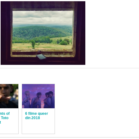
ts of
6 filme queer
 Toto
din 2018
t