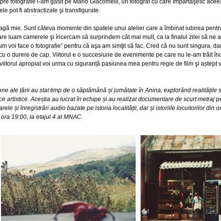
spre fotografie l-am găsit pe Mario Giacomelli, un fotograf cu care împărtăşesc ace
e pot fi abstractizate şi transfigurate.
ragă mie. Sunt câteva momente din spatele unui atelier care a îmbinat iubirea pentru 
care luam camerele şi încercam să surprindem cât mai mult, ca la finalul zilei să ne a
m voi face o fotografie” pentru că aşa am simţit să fac. Cred că nu sunt singura, d
u o durere de cap. Viitorul e o succesiune de evenimente pe care nu le-am trăit încă 
viitorul apropiat voi urma cu siguranță pasiunea mea pentru regie de film şi aștept ve
e ale țării au stat timp de o săptămână și jumătate în Anina, explorând realitățile s
 artistice. Aceștia au lucrat în echipe și au realizat documentare de scurt metraj pe 
e și înregistrări audio bazate pe istoria localității, dar și istoriile locuitorilor din o
, ora 19:00, la etajul 4 al MNAC.