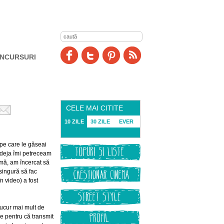
NCURSURI
CELE MAI CITITE
10 ZILE
30 ZILE
EVER
 pe care le găseai
ă deja îmi petreceam
rmă, am încercat să
 singură să fac
n video) a fost
bucur mai mult de
e pentru că transmit