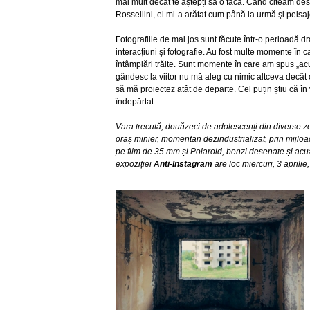
mai mult decât te aștepți să o facă. Când citeam de
Rossellini, el mi-a arătat cum până la urmă şi peisajel
Fotografiile de mai jos sunt făcute într-o perioadă d
interacțiuni şi fotografie. Au fost multe momente în 
întâmplări trăite. Sunt momente în care am spus „acu
gândesc la viitor nu mă aleg cu nimic altceva decât c
să mă proiectez atât de departe. Cel puțin știu că în 
îndepărtat.
Vara trecută, douăzeci de adolescenți din diverse zon
oraș minier, momentan dezindustrializat, prin mijloace
pe film de 35 mm și Polaroid, benzi desenate și acuarel
expoziției
Anti-Instagram
are loc miercuri, 3 aprilie