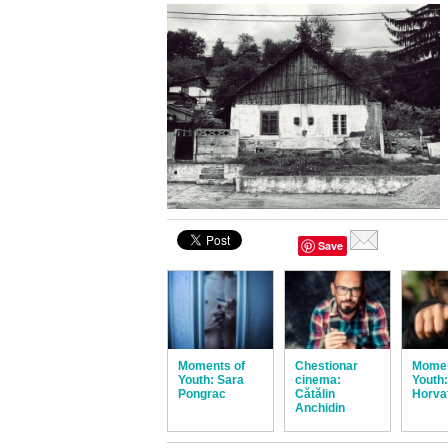
Save
Moments of
Chestionar
Momen
Youth: Sara
cinema:
Youth:
Pongrac
Cătălin
Horva
Anchidin