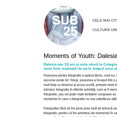
CELE MAI CIT
CULTURĂ UR
Moments of Youth: Dalesia
Dalesia are 19 ani și este elevă la Colegi
serie foto realizată de ea în timpul unui 
Pasiunea pentru fotografie a apărut târziu, cred eu, d
ascunse peste tot. Totuşi, pasiunea a început într-o 
mult timp cu desenul şi proza scurtă, primele mele 
introduc fotografia în diferite activităţi, cum ar fi m
fotografie, sau cel puțin niște tentative curajoase a
momentul în care o fotografie nu mai satisfăcea atât 
Fotografiez fără să îmi pese prea mult de tehnică s
fotografie, pentru că îmi amintesc de momentul în ca