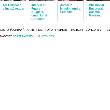
Adi Bulboacă
Interviu cu
Jurnal în
Chestionar
vânează teatru
Future
imagini: Andra
Bucureşti:
Nuggets,
Semciuc
Cosmin
omul: Ion din
Pojoranu
Dorobanţi
CULTURĂ URBANĂ
ARTE
FILM
FOTO
FASHION
PROIECTE
CONCURSURI
CE
MADE BY
BORŢUN•OLTEANU
&
NETVIBES