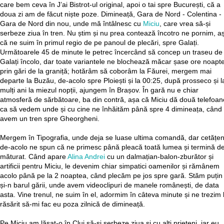
care bem ceva în J’ai Bistrot-ul original, apoi o tai spre București, că a
doua zi am de făcut niște poze. Dimineață, Gara de Nord - Colentina -
Gara de Nord din nou, unde mă întâlnesc cu
Miciu
, care vrea să-și
serbeze ziua în tren. Nu știm și nu prea contează încotro ne pornim, a
că ne suim în primul regio de pe panoul de plecări, spre Galați.
Următoarele 45 de minute le petrec încercând să concep un traseu de 
Galați încolo, dar toate variantele ne blochează măcar șase ore noapt
prin gări de la graniță; hotărâm să coborâm la Făurei, mergem mai
departe la Buzău, de-acolo spre Ploiești și la 00:25, după prosseco și l
mulți ani la miezul nopții, ajungem în Brașov. În gară nu e chiar
atmosferă de sărbătoare, ba din contră, așa că Miciu dă două telefoan
ca să vedem unde și cu cine ne înhăităm până spre 4 dimineața, când
avem un tren spre Gheorgheni.
Mergem în Tipografia, unde deja se luase ultima comandă, dar cetățen
de-acolo ne spun că ne primesc până pleacă toată lumea și termină d
măturat. Când apare
Alina Andrei
cu un dalmațian-balon-zburător și
artificii pentru Miciu, le devenim chiar simpatici oamenilor și rămânem
acolo până pe la 2 noaptea, când plecăm pe jos spre gară. Stăm puțin
și-n barul gării, unde avem videoclipuri de manele românești, de data
asta. Vine trenul, ne suim în el, adormim în câteva minute și ne trezim 
răsărit să-mi fac eu poza zilnică de dimineață.
Pe Miciu am lăsat-o în Cluj să-și serbeze ziua și cu alți prieteni, iar eu