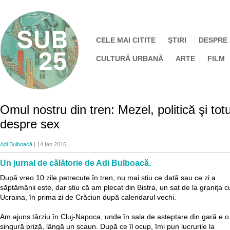
CELE MAI CITITE
ŞTIRI
DESPRE
CULTURĂ URBANĂ
ARTE
FILM
Omul nostru din tren: Mezel, politică şi totu
despre sex
Adi Bulboacă
| 14 Ian 2016
Un jurnal de călătorie de Adi Bulboacă.
După vreo 10 zile petrecute în tren, nu mai știu ce dată sau ce zi a
săptămânii este, dar știu că am plecat din Bistra, un sat de la granița c
Ucraina, în prima zi de Crăciun după calendarul vechi.
Am ajuns târziu în Cluj-Napoca, unde în sala de așteptare din gară e o
singură priză, lângă un scaun. După ce îl ocup, îmi pun lucrurile la