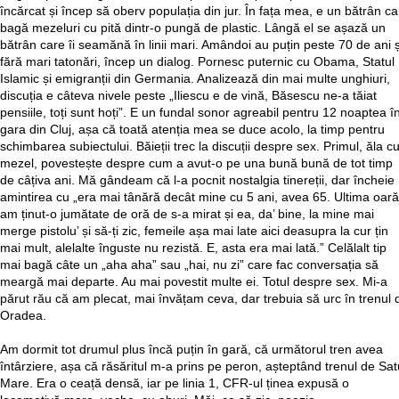
încărcat și încep să oberv populația din jur. În fața mea, e un bătrân ca
bagă mezeluri cu pită dintr-o pungă de plastic. Lângă el se așază un
bătrân care îi seamănă în linii mari. Amândoi au puțin peste 70 de ani ș
fără mari tatonări, încep un dialog. Pornesc puternic cu Obama, Statul
Islamic și emigranții din Germania. Analizează din mai multe unghiuri,
discuția e câteva nivele peste „Iliescu e de vină, Băsescu ne-a tăiat
pensiile, toți sunt hoți”. E un fundal sonor agreabil pentru 12 noaptea î
gara din Cluj, așa că toată atenția mea se duce acolo, la timp pentru
schimbarea subiectului. Băieții trec la discuții despre sex. Primul, ăla c
mezel, povestește despre cum a avut-o pe una bună bună de tot timp
de câțiva ani. Mă gândeam că l-a pocnit nostalgia tinereții, dar încheie
amintirea cu „era mai tânără decât mine cu 5 ani, avea 65. Ultima oară
am ținut-o jumătate de oră de s-a mirat și ea, da’ bine, la mine mai
merge pistolu’ și să-ți zic, femeile așa mai late aici deasupra la cur țin
mai mult, alelalte înguste nu rezistă. E, asta era mai lată.” Celălalt tip
mai bagă câte un „aha aha” sau „hai, nu zi” care fac conversația să
meargă mai departe. Au mai povestit multe ei. Totul despre sex. Mi-a
părut rău că am plecat, mai învățam ceva, dar trebuia să urc în trenul 
Oradea.
Am dormit tot drumul plus încă puțin în gară, că următorul tren avea
întârziere, așa că răsăritul m-a prins pe peron, așteptând trenul de Sat
Mare. Era o ceață densă, iar pe linia 1, CFR-ul ținea expusă o