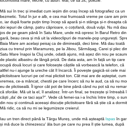
locomotivă mare, veche, cu aburi. Măi, ce să zic, poezie.
Mă sui în trec și imediat cum ieșim din oraș încep să fotografiez ca un
bezmetic. Totul în jur e alb, e cea mai frumoasă vreme pe care am prin
o, iar după foarte puțin timp încep să apară și-n stânga și-n dreapta câ
doi iepuri de câmp, patru căprioare, o coțofană, două vulpi. Nu mă dau
jos de pe geam până în Satu Mare, unde mă opresc în Barul Retro din
gară, beau ceva și mă uit la videoclipuri de manele-pop ungurești. Spr
Baia Mare am același peisaj ca de dimineață, deci bine. Mă dau toată
ziua cu trenul prin Maramureș, pe la Jibou, Sărmășag, Carei și plec di
Satu Mare înapoi la Cluj unde, odată ajuns, mă așez din nou pe scaun
de plastic albastru de lângă priză. De data asta, am în față un tip care
ocupă două locuri și care folosește căștile să vorbească la telefon, că
altfel nu-i ajunge la ureche cât îl încarcă. Îi povește gagică-sii cele mai
plictisitoare lucruri pe cel mai plictisit ton. Cât mai are de așteptat, cum
vremea, ce-a mâncat, chestii pe care încerc să nu le aud, ca să nu mo
eu de plictiseală. Îl ignor cât pot de bine până când nu pot să nu remar
că sforăie. Mă uit la el, îl analizez. Într-un final, se trezește și întreabă 
căști „da' de ce taci așa?”. Vede că femei-sa i-a închis între timp, o su
din nou și continuă aceeași discuție plictisitoare fără să știe că a dormit
Mă ridic, ca să nu mi se legumizeze creierul.
Iau un tren direct până la Târgu Mureș, unde mă așteaptă
Ispas
în gar
și mă duce la chinezescu' ăla bun pe care nu prea îl știe lumea, după