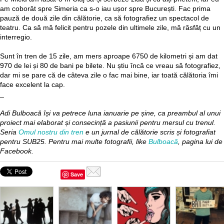
am coborât spre Simeria ca s-o iau ușor spre București. Fac prima
pauză de două zile din călătorie, ca să fotografiez un spectacol de
teatru. Ca să mă felicit pentru pozele din ultimele zile, mă răsfăț cu un
interregio.
Sunt în tren de 15 zile, am mers aproape 6750 de kilometri și am dat
970 de lei și 80 de bani pe bilete. Nu știu încă ce vreau să fotografiez,
dar mi se pare că de câteva zile o fac mai bine, iar toată călătoria îmi
face excelent la cap.
_
Adi Bulboacă își va petrece luna ianuarie pe șine, ca preambul al unui
proiect mai elaborat și consecință a pasiunii pentru mersul cu trenul.
Seria
Omul nostru din tren
e un jurnal de călătorie scris și fotografiat
pentru SUB25. Pentru mai multe fotografii, like
Bulboacă
, pagina lui de
Facebook.
Save