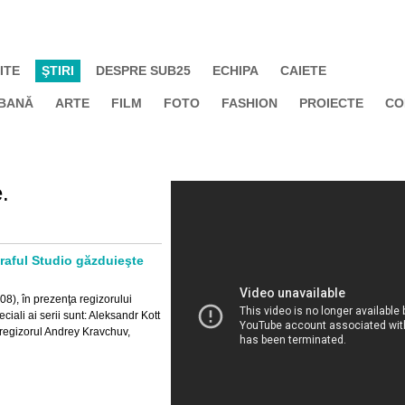
ITE
ŞTIRI
DESPRE SUB25
ECHIPA
CAIETE
BANĂ
ARTE
FILM
FOTO
FASHION
PROIECTE
CO
.
raful Studio găzduieşte
8), în prezenţa regizorului
eciali ai serii sunt: Aleksandr Kott
 regizorul Andrey Kravchuv,