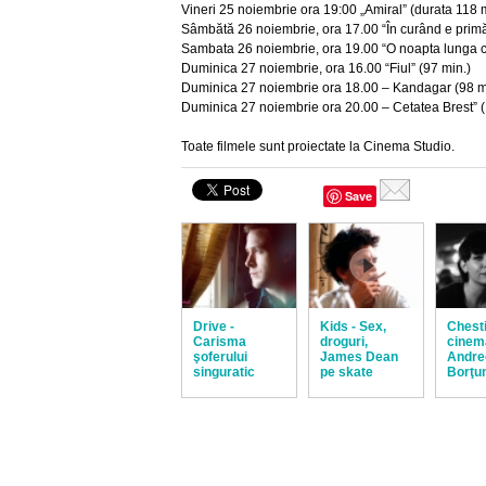
Vineri 25 noiembrie ora 19:00 „Amiral” (durata 118 
Sâmbătă 26 noiembrie, ora 17.00 “În curând e primă
Sambata 26 noiembrie, ora 19.00 “O noapta lunga ca
Duminica 27 noiembrie, ora 16.00 “Fiul” (97 min.)
Duminica 27 noiembrie ora 18.00 – Kandagar (98 m
Duminica 27 noiembrie ora 20.00 – Cetatea Brest” (
Toate filmele sunt proiectate la Cinema Studio.
Save
Drive -
Kids - Sex,
Chest
Carisma
droguri,
cinem
şoferului
James Dean
Andre
singuratic
pe skate
Borţu