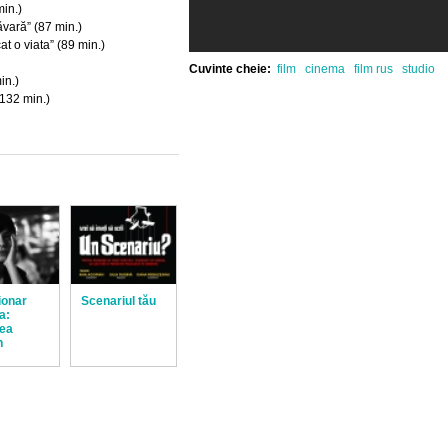
min.)
vară” (87 min.)
t o viata” (89 min.)
Cuvinte cheie:
film
cinema
film rus
studio
in.)
132 min.)
ionar
Scenariul tău
a:
ea
n