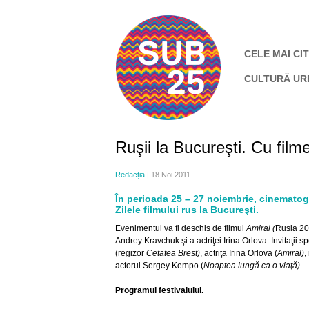
CELE MAI CIT
CULTURĂ UR
Ruşii la Bucureşti. Cu filme
Redacția
| 18 Noi 2011
În perioada 25 – 27 noiembrie, cinematog
Zilele filmului rus la Bucureşti.
Evenimentul va fi deschis de filmul
Amiral (
Rusia 200
Andrey Kravchuk şi a actriţei Irina Orlova. Invitaţii sp
(regizor
Cetatea Brest)
, actriţa Irina Orlova (
Amiral)
,
actorul Sergey Kempo (
Noaptea lungă ca o viaţă)
.
Programul festivalului.