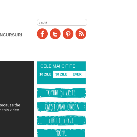
NCURSURI
CELE MAI CITITE
10 ZILE
30 ZILE
EVER