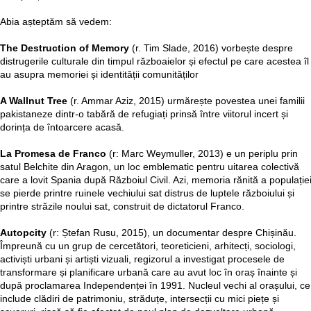
Abia așteptăm să vedem:
The Destruction of Memory
(r. Tim Slade, 2016) vorbește despre
distrugerile culturale din timpul războaielor și efectul pe care acestea îl
au asupra memoriei și identității comunităților
A Wallnut Tree
(r. Ammar Aziz, 2015) urmărește povestea unei familii
pakistaneze dintr-o tabără de refugiați prinsă între viitorul incert și
dorința de întoarcere acasă.
La Promesa de Franco
(r: Marc Weymuller, 2013) e un periplu prin
satul Belchite din Aragon, un loc emblematic pentru uitarea colectivă
care a lovit Spania după Războiul Civil. Azi, memoria rănită a populație
se pierde printre ruinele vechiului sat distrus de luptele războiului și
printre străzile noului sat, construit de dictatorul Franco.
Autopcity
(r: Ștefan Rusu, 2015), un documentar despre Chișinău.
Împreună cu un grup de cercetători, teoreticieni, arhitecți, sociologi,
activiști urbani și artiști vizuali, regizorul a investigat procesele de
transformare și planificare urbană care au avut loc în oraș înainte și
după proclamarea Independenței în 1991. Nucleul vechi al orașului, ce
include clădiri de patrimoniu, străduțe, intersecții cu mici piețe și