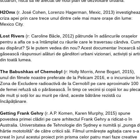
scuaruri, riscă să fie afectat de noul plan de dezvoltare urbană.
H2Omx
(r. José Cohen, Lorenzo Hagerman, Mexic, 2013) investighea
criza apei prin care trece unul dintre cele mai mare orașe din lume:
Mexico City.
Lost Rivers
(r: Caroline Bâcle, 2012) pătrunde în adâncurile orașelor
pentru a afla ce s-a întâmplat cu râurile care le traversau cândva. Cum
au dispărut? Și le putem vedea din nou? Acest documentar încearcă s
găsească răspunsuri alături de gânditori urbani vizionari, activiști și arti
din toată lumea.
The Babushkas of Chernobyl
(r: Holly Morris, Anne Bogart, 2015),
unul din filmele noastre preferate de la Pelicam 2016, e o incursiune în
Zona de Excludere radioactivă de la Cernobîl pe care aproximativ 100
de femei refuză să o părăsească. În timp ce vecinii și copiii lor au pleca
de mult și soții lor au murit pe rând, aceste bătrâne rezistă cu
încăpățânare.
Getting Frank Gehry
(r. A.P. Komen, Karen Murphy, 2015) spune
povestea primei clădiri pe care arhitectul Frank Gehry a ridicat-o în
Australia. Universitatea de Tehnologie din Sydney e numită și „punga 
hârtie mototolită” de către criticii săi. Filmul urmărește agitația care s-a
creat în jurul acestui proiect prin prisma celor patru mari faze creative