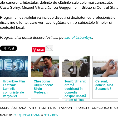
ale carierei arhitectului, definite de clădirile sale cele mai cunoscute:
Casa Gehry, Muzeul Vitra, clădirea Guggenheim Bilbao și Centrul Stata
Programul festivalului va include discuții și dezbateri cu profesioniști di
discipline diferite, care vor face legătura dintre subiectele filmelor și
contextul local.
Programul și detalii despre festival, pe
site-ul UrbanEye
.
Save
UrbanEye Film
Chestionar
Toni Erdmann:
Ce sunt,
Festival:
Cluj Napoca:
dramă
dom'le, alea
Luminile
Silviu
deghizată în
Şuşanele?
comuniste ale
Medeşan
comedie
Varşoviei
despre un tată
totem şi fiica
lui
corporatistă
CULTURĂ URBANĂ
ARTE
FILM
FOTO
FASHION
PROIECTE
CONCURSURI
CE
MADE BY
BORŢUN•OLTEANU
&
NETVIBES