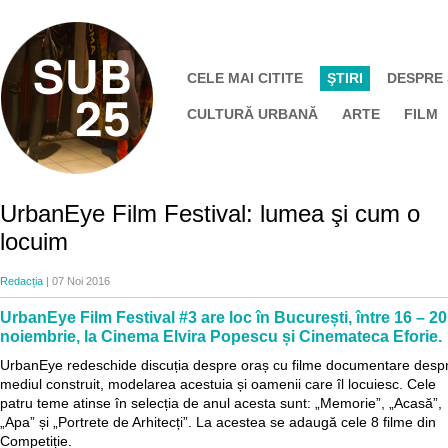
CELE MAI CITITE
ŞTIRI
DESPRE
CULTURĂ URBANĂ
ARTE
FILM
UrbanEye Film Festival: lumea şi cum o
locuim
Redacția
| 07 Noi 2016
UrbanEye Film Festival #3 are loc în București, între 16 – 20
noiembrie, la Cinema Elvira Popescu și Cinemateca Eforie.
UrbanEye redeschide discuția despre oraș cu filme documentare desp
mediul construit, modelarea acestuia și oamenii care îl locuiesc. Cele
patru teme atinse în selecția de anul acesta sunt: „Memorie”, „Acasă”,
„Apa” și „Portrete de Arhitecți”. La acestea se adaugă cele 8 filme din
Competiție.