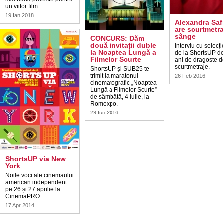
un viitor film.
19 Ian 2018
Alexandra Saf
are scurtmetra
sânge
CONCURS: Dăm
două invitații duble
Interviu cu selecț
la Noaptea Lungă a
de la ShortsUP d
Filmelor Scurte
ani de dragoste d
scurtmetraje.
ShortsUP și SUB25 te
trimit la maratonul
26 Feb 2016
cinematografic „Noaptea
Lungă a Filmelor Scurte”
de sâmbătă, 4 iulie, la
Romexpo.
29 Iun 2016
ShortsUP via New
York
Noile voci ale cinemaului
american independent
pe 26 și 27 aprilie la
CinemaPRO.
17 Apr 2014