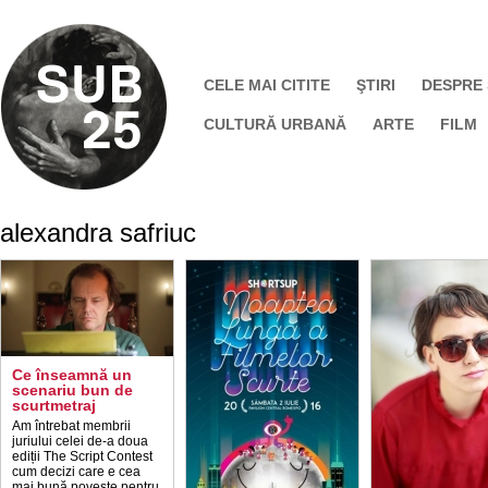
CELE MAI CITITE
ŞTIRI
DESPRE
CULTURĂ URBANĂ
ARTE
FILM
alexandra safriuc
Ce înseamnă un
scenariu bun de
scurtmetraj
Am întrebat membrii
juriului celei de-a doua
ediții The Script Contest
cum decizi care e cea
mai bună poveste pentru