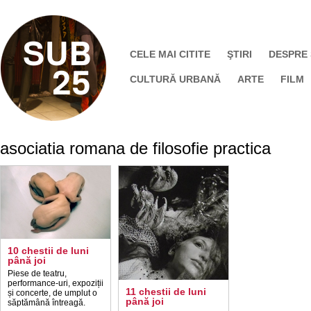
CELE MAI CITITE
ŞTIRI
DESPRE
CULTURĂ URBANĂ
ARTE
FILM
asociatia romana de filosofie practica
10 chestii de luni
până joi
Piese de teatru,
performance-uri, expoziții
11 chestii de luni
și concerte, de umplut o
până joi
săptămână întreagă.