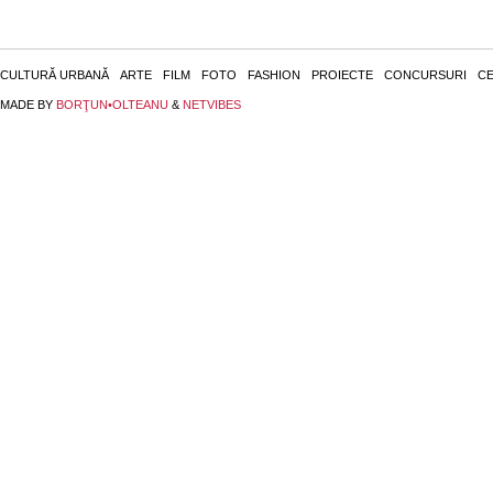
CULTURĂ URBANĂ
ARTE
FILM
FOTO
FASHION
PROIECTE
CONCURSURI
CE
MADE BY
BORŢUN•OLTEANU
&
NETVIBES