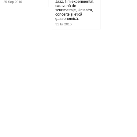
Jazz, film experimental,
25 Sep 2016
caravană de
scurtmetraje, Unteatru,
concerte și etică
gastronomică.
31 Iul 2016