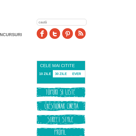
NCURSURI
CELE MAI CITITE
10 ZILE
30 ZILE
EVER