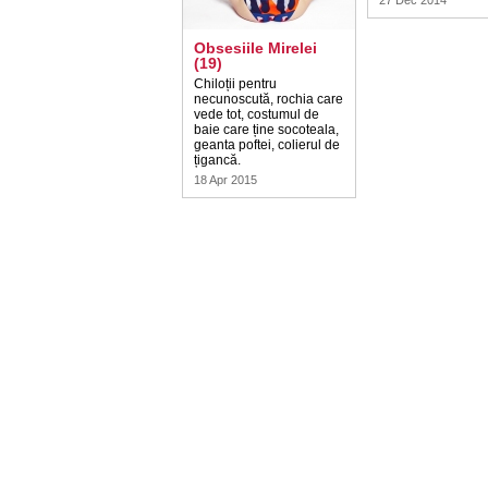
27 Dec 2014
Obsesiile Mirelei
(19)
Chiloții pentru
necunoscută, rochia care
vede tot, costumul de
baie care ține socoteala,
geanta poftei, colierul de
țigancă.
18 Apr 2015