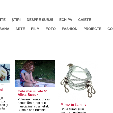
ITE
ŞTIRI
DESPRE SUB25
ECHIPA
CAIETE
BANĂ
ARTE
FILM
FOTO
FASHION
PROIECTE
CO
ei
Cele mai iubite 5:
Alina Bucur
ie,
Pulovere găurite, dresuri
bluza
nenumărate, colier cu
Mimo în familie
mblr și
muscă, inel cu ametist,
citari.
Două surori și un
Bumble and Bumble.
magazin online de