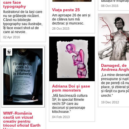
tatuajul e inspirați
care face
typography
08 Oct 2015
Viaţa peste 25
Ilustratorul de la Iași care
Am aproape 26 de ani și
nu se grăbește nicăieri.
de câteva luni mă
Când nu bibilește
dezbrac și muncesc.
typography sau ilustrație,
îți face exact shot-ul de
28 Oct 2015
care ai nevoie.
02 Apr 2016
Damaged, de
Andreea Angh
„La mine desenat
presupune și rup
de pe pereți că n
Adriana Doi şi şase
place, și zbierat ș
porn monsters
și rânjit cu gura p
„Mă fascinează cultura
urechi.”
SF, în special filmele
19 Dec 2012
vechi SF care au
decoruri și personaje
kitschoase.”
WWF-România
caută un vizual
04 Feb 2013
creativ pentru
tricoul oficial Earth