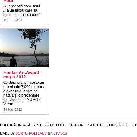
Hour
Și lansează concursul
„Fă un tricou care să
lumineze pe întuneric”
11 Feb 2013
Henkel Art.Award -
ediţia 2012
Câştigătorul primește un
premiu de 7.000 de euro,
o expoziţie în ţara sa
natală şi o prezentare
individuală la MUMOK
Viena.
23 Mar 2012
CULTURĂ URBANĂ
ARTE
FILM
FOTO
FASHION
PROIECTE
CONCURSURI
CE
MADE BY
BORŢUN•OLTEANU
&
NETVIBES