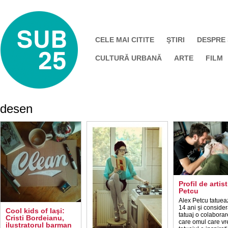
CELE MAI CITITE
ŞTIRI
DESPRE
CULTURĂ URBANĂ
ARTE
FILM
desen
Profil de artis
Petcu
Alex Petcu tatuea
14 ani și consider
Cool kids of Iaşi:
tatuaj o colaborar
Cristi Bordeianu,
care omul care vr
ilustratorul barman