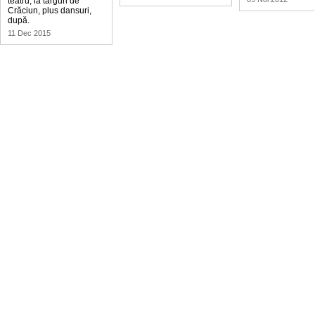
teatru, la târguri de
Crăciun, plus dansuri,
după.
11 Dec 2015