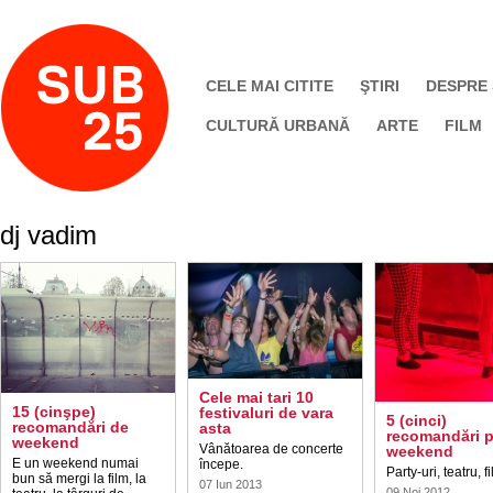
CELE MAI CITITE
ŞTIRI
DESPRE
CULTURĂ URBANĂ
ARTE
FILM
dj vadim
Cele mai tari 10
15 (cinşpe)
festivaluri de vara
5 (cinci)
recomandări de
asta
recomandări p
weekend
Vânătoarea de concerte
weekend
E un weekend numai
începe.
Party-uri, teatru, f
bun să mergi la film, la
07 Iun 2013
09 Noi 2012