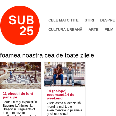
CELE MAI CITITE
ŞTIRI
DESPRE
CULTURĂ URBANĂ
ARTE
FILM
foamea noastra cea de toate zilele
14 (paişpe)
11 chestii de luni
recomandări de
până joi
weekend
Teatru, film și expoziții în
ZIlele astea ai ocazia să
București, Anim'est la
mergi la mai toate
Brașov și Fragments of
evenimentele în pijamale
Life, o expoziție
și să ai o scuză.