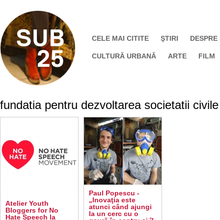
CELE MAI CITITE
ŞTIRI
DESPRE
CULTURĂ URBANĂ
ARTE
FILM
fundatia pentru dezvoltarea societatii civile
Paul Popescu -
„Inovaţia este
Atelier Youth
atunci când ajungi
Bloggers for No
la un cerc cu o
Hate Speech la