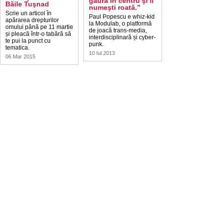
gaură în centru şi îl
Băile Tuşnad
numeşti roată.”
Scrie un articol în
Paul Popescu e whiz-kid
apărarea drepturilor
la Modulab, o platformă
omului până pe 11 martie
de joacă trans-media,
și pleacă într-o tabără să
interdisciplinară și cyber-
te pui la punct cu
punk.
tematica.
10 Iul 2013
06 Mar 2015