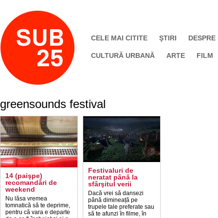
CELE MAI CITITE
ŞTIRI
DESPRE
CULTURĂ URBANĂ
ARTE
FILM
greensounds festival
Festivaluri de
14 (paişpe)
neratat până la
recomandări de
sfârşitul verii
weekend
Dacă vrei să dansezi
Nu lăsa vremea
până dimineață pe
tomnatică să te deprime,
trupele tale preferate sau
pentru că vara e departe
să te afunzi în filme, în