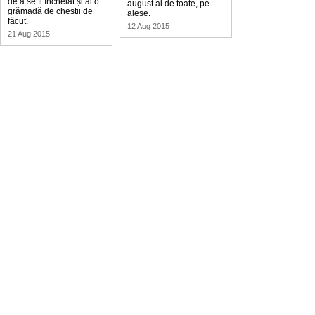
de a se fi încheiat și ai o
august ai de toate, pe
grămadă de chestii de
alese.
făcut.
12 Aug 2015
21 Aug 2015