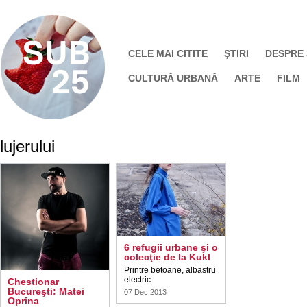
CELE MAI CITITE
ŞTIRI
DESPRE
CULTURĂ URBANĂ
ARTE
FILM
lujerului
6 refugii urbane şi o
colecţie de la Kukl
Printre betoane, albastru
electric.
Chestionar
Bucureşti: Matei
07 Dec 2013
Oprina