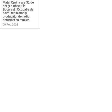
Matei Oprina are 31 de
ani și e născut în
București. Ocupație de
bază: realizator și
producător de radio,
entuziast cu muzica.
09 Feb 2016