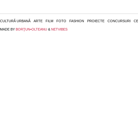
CULTURĂ URBANĂ
ARTE
FILM
FOTO
FASHION
PROIECTE
CONCURSURI
CE
MADE BY
BORŢUN•OLTEANU
&
NETVIBES