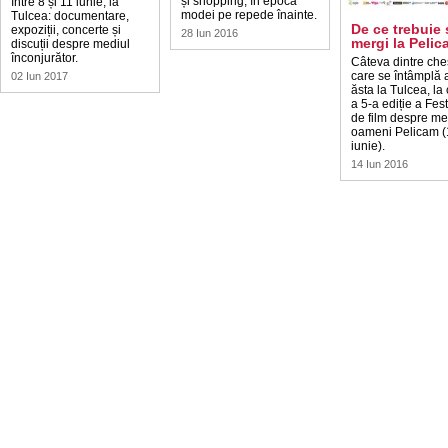
și shopping, în epoca
între 8 și 11 iunie, la
modei pe repede înainte.
Tulcea: documentare,
De ce trebuie 
expoziții, concerte și
28 Iun 2016
mergi la Peli
discuții despre mediul
înconjurător.
Câteva dintre ches
care se întâmplă 
02 Iun 2017
ăsta la Tulcea, la
a 5-a ediție a Fest
de film despre me
oameni Pelicam (
iunie).
14 Iun 2016