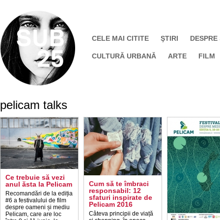
CELE MAI CITITE
ŞTIRI
DESPRE
CULTURĂ URBANĂ
ARTE
FILM
pelicam talks
Ce trebuie să vezi
Cum să te îmbraci
anul ăsta la Pelicam
responsabil: 12
Recomandări de la ediția
sfaturi inspirate de
#6 a festivalului de film
Pelicam 2016
despre oameni și mediu
Câteva principii de viață
Pelicam, care are loc