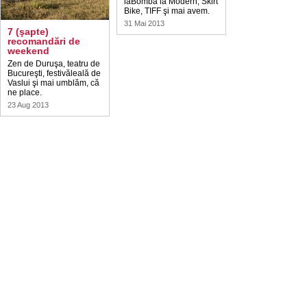
laBomba la Modern, Skirt
Bike, TIFF şi mai avem.
31 Mai 2013
7 (şapte)
recomandări de
weekend
Zen de Duruşa, teatru de
Bucureşti, festivăleală de
Vaslui şi mai umblăm, că
ne place.
23 Aug 2013