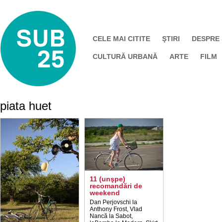
CELE MAI CITITE
ŞTIRI
DESPRE
CULTURĂ URBANĂ
ARTE
FILM
piata huet
11 (unşpe)
recomandări de
weekend
Dan Perjovschi la
Anthony Frost, Vlad
Nancă la Sabot,