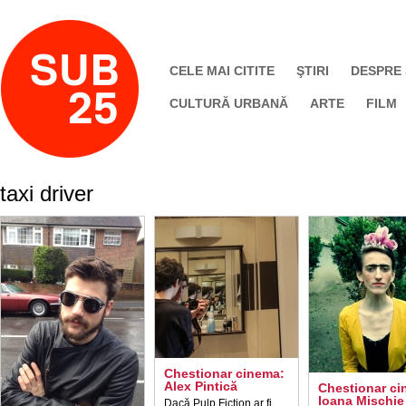
CELE MAI CITITE
ŞTIRI
DESPRE
CULTURĂ URBANĂ
ARTE
FILM
taxi driver
Chestionar cinema:
Alex Pintică
Chestionar ci
Ioana Mischie
Dacă Pulp Fiction ar fi