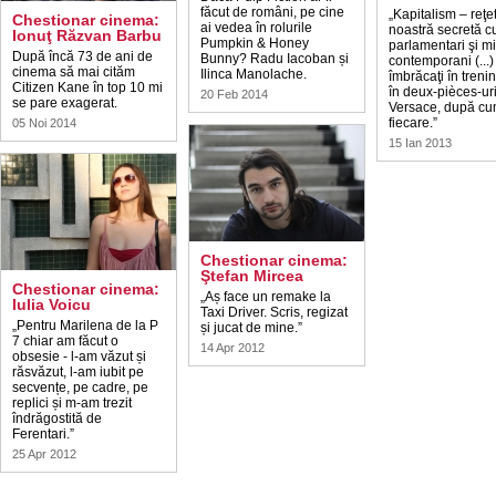
făcut de români, pe cine
„Kapitalism – reţe
Chestionar cinema:
ai vedea în rolurile
noastră secretă c
Ionuţ Răzvan Barbu
Pumpkin & Honey
parlamentari şi mi
După încă 73 de ani de
Bunny? Radu Iacoban și
contemporani (...)
cinema să mai cităm
Ilinca Manolache.
îmbrăcaţi în treni
Citizen Kane în top 10 mi
în deux-pièces-ur
20 Feb 2014
se pare exagerat.
Versace, după cu
fiecare.”
05 Noi 2014
15 Ian 2013
Chestionar cinema:
Ştefan Mircea
Chestionar cinema:
„Aș face un remake la
Iulia Voicu
Taxi Driver. Scris, regizat
„Pentru Marilena de la P
și jucat de mine.”
7 chiar am făcut o
14 Apr 2012
obsesie - l-am văzut și
răsvăzut, l-am iubit pe
secvențe, pe cadre, pe
replici și m-am trezit
îndrăgostită de
Ferentari.”
25 Apr 2012