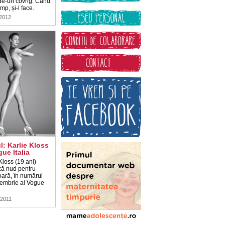
de-un covrig. Când
imp, și-l face.
 2012
l: Karlie Kloss
gue Italia
Kloss (19 ani)
ă nud pentru
oară, în numărul
embrie al Vogue
 2011