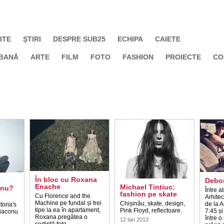
ITE
ŞTIRI
DESPRE SUB25
ECHIPA
CAIETE
BANĂ
ARTE
FILM
FOTO
FASHION
PROIECTE
CO
În bloc cu Roxana
Debor
Enache
Michael Tintiuc:
onu?
Între a
fashion pe skate
Cu Florence and the
Arhitec
Machine pe fundal și trei
Chișinău, skate, design,
de la A
oria's
tipe la ea în apartament,
Pink Floyd, reflectoare.
7:45 și
Diaconu
Roxana pregătea o
între o
12 Ian 2013