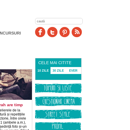
NCURSURI
CELE MAI CITITE
10 ZILE
30 ZILE
EVER
ah are timp
telierele de la
tură și repetițiile
ctorie, între orele
 1 (ambele a.m.),
 ședință foto și-un