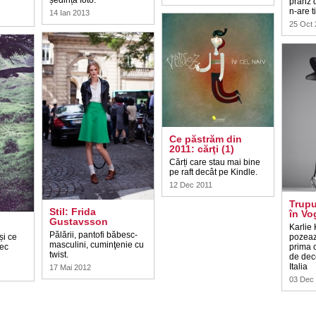
ședință foto.
prânz 
n-are t
14 Ian 2013
25 Oct
Ce păstrăm din
2011: cărţi (1)
Cărți care stau mai bine
pe raft decât pe Kindle.
12 Dec 2011
Trupu
Stil: Frida
în Vo
Gustavsson
Karlie 
Pălării, pantofi băbesc-
și ce
pozeaz
masculini, cuminţenie cu
rec
prima 
twist.
de dec
Italia
17 Mai 2012
03 Dec