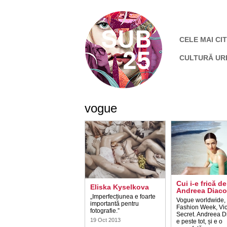
CELE MAI CIT
CULTURĂ UR
vogue
Cui i-e frică de
Eliska Kyselkova
Andreea Diac
„Imperfecțiunea e foarte
Vogue worldwide,
importantă pentru
Fashion Week, Vict
fotografie.”
Secret. Andreea 
19 Oct 2013
e peste tot, și e o