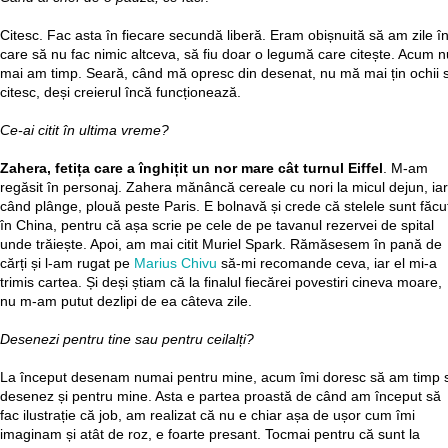
Citesc. Fac asta în fiecare secundă liberă. Eram obișnuită să am zile î
care să nu fac nimic altceva, să fiu doar o legumă care citește. Acum n
mai am timp. Seară, când mă opresc din desenat, nu mă mai țin ochii 
citesc, deși creierul încă funcționează.
Ce-ai citit în ultima vreme?
Zahera, fetița care a înghițit un nor mare cât turnul Eiffel
. M-am
regăsit în personaj. Zahera mănâncă cereale cu nori la micul dejun, iar
când plânge, plouă peste Paris. E bolnavă și crede că stelele sunt făcu
în China, pentru că așa scrie pe cele de pe tavanul rezervei de spital
unde trăiește. Apoi, am mai citit Muriel Spark. Rămăsesem în pană de
cărți și l-am rugat pe
Marius Chivu
să-mi recomande ceva, iar el mi-a
trimis cartea. Și deși știam că la finalul fiecărei povestiri cineva moare,
nu m-am putut dezlipi de ea câteva zile.
Desenezi pentru tine sau pentru ceilalți?
La început desenam numai pentru mine, acum îmi doresc să am timp 
desenez și pentru mine. Asta e partea proastă de când am început să
fac ilustrație că job, am realizat că nu e chiar așa de ușor cum îmi
imaginam și atât de roz, e foarte presant. Tocmai pentru că sunt la