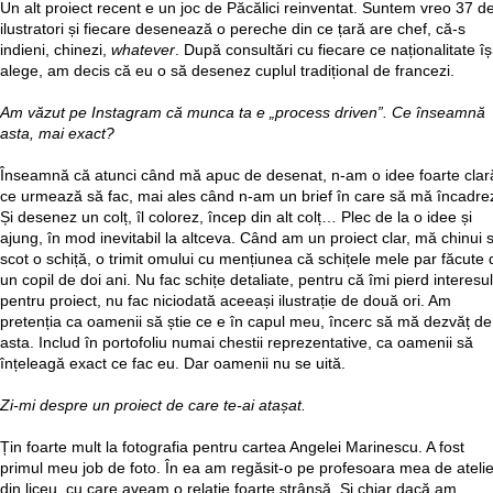
Un alt proiect recent e un joc de Păcălici reinventat. Suntem vreo 37 d
ilustratori și fiecare desenează o pereche din ce țară are chef, că-s
indieni, chinezi,
whatever
. După consultări cu fiecare ce naționalitate îș
alege, am decis că eu o să desenez cuplul tradițional de francezi.
Am văzut pe Instagram că munca ta e „process driven”. Ce înseamnă
asta, mai exact?
Înseamnă că atunci când mă apuc de desenat, n-am o idee foarte clar
ce urmează să fac, mai ales când n-am un brief în care să mă încadre
Și desenez un colț, îl colorez, încep din alt colț… Plec de la o idee și
ajung, în mod inevitabil la altceva. Când am un proiect clar, mă chinui 
scot o schiță, o trimit omului cu mențiunea că schițele mele par făcute 
un copil de doi ani. Nu fac schițe detaliate, pentru că îmi pierd interesul
pentru proiect, nu fac niciodată aceeași ilustrație de două ori. Am
pretenția ca oamenii să știe ce e în capul meu, încerc să mă dezvăț de
asta. Includ în portofoliu numai chestii reprezentative, ca oamenii să
înțeleagă exact ce fac eu. Dar oamenii nu se uită.
Zi-mi despre un proiect de care te-ai atașat.
Țin foarte mult la fotografia pentru cartea Angelei Marinescu. A fost
primul meu job de foto. În ea am regăsit-o pe profesoara mea de atelie
din liceu, cu care aveam o relație foarte strânsă. Și chiar dacă am