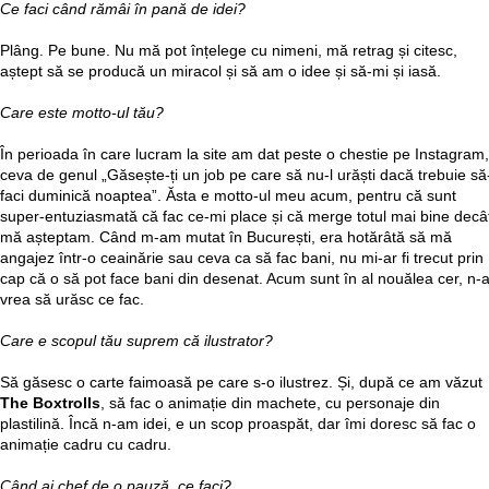
Ce faci când rămâi în pană de idei?
Plâng. Pe bune. Nu mă pot înțelege cu nimeni, mă retrag și citesc,
aștept să se producă un miracol și să am o idee și să-mi și iasă.
Care este motto-ul tău?
În perioada în care lucram la site am dat peste o chestie pe Instagram,
ceva de genul „Găsește-ți un job pe care să nu-l urăști dacă trebuie să-
faci duminică noaptea”. Ăsta e motto-ul meu acum, pentru că sunt
super-entuziasmată că fac ce-mi place și că merge totul mai bine decâ
mă așteptam. Când m-am mutat în București, era hotărâtă să mă
angajez într-o ceainărie sau ceva ca să fac bani, nu mi-ar fi trecut prin
cap că o să pot face bani din desenat. Acum sunt în al nouălea cer, n-
vrea să urăsc ce fac.
Care e scopul tău suprem că ilustrator?
Să găsesc o carte faimoasă pe care s-o ilustrez. Și, după ce am văzut
The Boxtrolls
, să fac o animație din machete, cu personaje din
plastilină. Încă n-am idei, e un scop proaspăt, dar îmi doresc să fac o
animație cadru cu cadru.
Când ai chef de o pauză, ce faci?