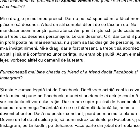
Asta înseamnă că proiectul cu
Spaima zmeilor
nu-ți mai e la fel de dr
că celelalte?
Mi-e drag, e primul meu proiect. Dar nu pot să spun că mi-a făcut mer
plăcere să desenez. A fost un stil complet diferit de ce făceam eu. Nu
mai desenasem monștri până atunci. Am primit niște schițe de costum
și a trebuit să desenez personajele. Le-am desenat, OK, dar când îl p
în profil poate nu mai seamănă, nu știam să fac design de personaj, n
m-a învățat nimeni. Mi-e drag, dar a fost stresant, a trebuit să abordez
alt stil și să mă conformez unor cerințe, nu eram obișnuită. Acum e mai
lejer, vorbesc altfel cu oamenii de la teatru.
Funcționează mai bine chestia cu friend of a friend decât Facebook și
Instagram?
Și asta e cumva legată tot de Facebook. Dacă vreo actriță cool ia ceva
de la mine și pune pe Facebook, atunci și prietenele ei actrițe cool mă
vor contacta că vor o ilustrație. Dar m-am super-plictisit de Facebook. 
început eram mega-încântată de ce se întâmplă datorită lui, acum a
devenit obositor. Dacă nu postez constant, pierd pe mai multe planuri.
Devine un fel de al doilea job, să administrez conturile pe Facebook, p
Instagram, pe LinkedIn, pe Behance. Face parte din jobul de freelance