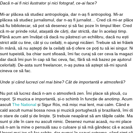
Dacă n-ai fi nici ilustrator și nici fotograf, ce-ai face?
Mi-ar plăcea să studiez antropologia, dar n-aș fi antropolog. Mi-ar
plăcea să studiez jurnalismul, dar n-aș fi jurnalist… Cred că mi-ar plăc
să fiu bibliotecar, să pot să desenez și să fac poze în timpul liber. Cred
că m-ar prinde rolul, atașată de cărți, dar strictă, dar în același timp.
Până acum am învățat că dacă nu păstrezi un echilibru, dacă nu ești
strict atât cu tine, cât și cu ceilalți, n-ajungi nicăieri. Trebuie să iei frâiel
în mână, să nu aștepți de la ceilalți să-ți ofere ce poți tu să iei singur. 
sunt tupeistă, ba chiar sunt sfioasă, îmi fac curaj să cer ceva la magazi
dar dacă îmi pun în cap să fac ceva, fac, fără să mă bazez pe ajutorul
celorlalți. De-asta sunt freelancer, n-aș putea să aștept să-mi spună
cineva ce să fac.
Unde și când lucrezi cel mai bine? Cât de importantă e atmosferă?
Nu pot să lucrez dacă n-am o atmosferă zen. Îmi place să plouă, cu
ropot. Și muzica e importantă, și-o schimb în funcție de anotimp. Acum
ascult
The National
și Sigur Rós, mă mișc mai lent, mai calm. Când e
cald ascult numai bossa nova și muzică portugheză și braziliană, îmi d
o stare de cald și de liniște. Și trebuie neapărat să am tălpile calde. Ma
sunt și zile în care nu ascult nimic. Desenez numai acasă, nu-mi place
să n-am la mine o pensulă sau o culoare și să mă gândesc că e acasă
Uneori mai ies să fac schițe, dar numai în cazuri extreme, când simt că