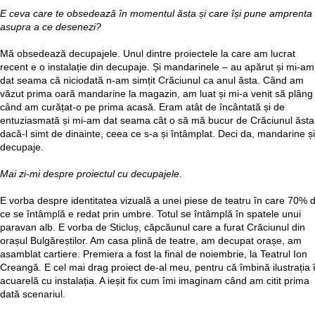
E ceva care te obsedează în momentul ăsta și care își pune amprenta
asupra a ce desenezi?
Mă obsedează decupajele. Unul dintre proiectele la care am lucrat
recent e o instalație din decupaje. Și mandarinele – au apărut și mi-am
dat seama că niciodată n-am simțit Crăciunul ca anul ăsta. Când am
văzut prima oară mandarine la magazin, am luat și mi-a venit să plâng
când am curățat-o pe prima acasă. Eram atât de încântată și de
entuziasmată și mi-am dat seama cât o să mă bucur de Crăciunul ăsta
dacă-l simt de dinainte, ceea ce s-a și întâmplat. Deci da, mandarine și
decupaje.
Mai zi-mi despre proiectul cu decupajele.
E vorba despre identitatea vizuală a unei piese de teatru în care 70% d
ce se întâmplă e redat prin umbre. Totul se întâmplă în spatele unui
paravan alb. E vorba de Sticluș, căpcăunul care a furat Crăciunul din
orașul Bulgăreștilor. Am casa plină de teatre, am decupat orașe, am
asamblat cartiere. Premiera a fost la final de noiembrie, la Teatrul Ion
Creangă. E cel mai drag proiect de-al meu, pentru că îmbină ilustrația 
acuarelă cu instalația. A ieșit fix cum îmi imaginam când am citit prima
dată scenariul.