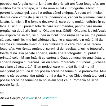
petrecut cu Angela numai jumătate de oră, cât am făcut fotografia, am
simțit-o foarte aproape, iar asta ne-a ajutat cu fotografia. A fost un
portret la bustul gol, care i-a arătat sânul extirpat. A trecut prin multe,
despre care vorbește și în carte: pneumonie, cancer la plămâni, cance
la sân, la rinichi. E o femeie dezinvoltă, care pune multă hotărâre în ce
face. E singurul proiect foto de care sunt mândră, pentru care m-am
pregătit cu două zile înainte. Olteanu (n.r. Cătălin Olteanu, iubitul Alexie
îmi explică ce să fac, se punea în locul unde urma să fie ea, mă punea
să așez luminile, mie îmi cădeau blitzurile și stativele din mână. Îți dai
seama ce timorată m-am dus în dimineața în care trebuia să facem
fotografia. Am rămas amândoi surprinși de rezultat, a ieșit o fotografie
foarte faină. Din păcate coperta, unde apare fotografia, nu putut fi
printată color. M-am întâlnit cu cartea la Gaudeamusul de anul ăsta, a
copertă neagră cu turcoaz, iar eu eram îmbrăcată în turcoaz. „Ocheeei
nu știam că așa arăți”. E un proiect care mi-a dat fiori, și merită
menționat pentru că la noi poezia scrisă de femei nu e promovată. Mi-
rușine să recunosc, dar până nu mi-a dat Marius Chivu două teancuri 
poezie scrisă de femei de la noi n-am știut că în România se scrie
poezie faină.
***
Alexia Udriște pe
www
și pe
Instagram
.