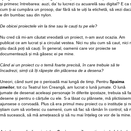
și primesc întrebarea: auzi, da’ tu lucrezi cu acuarelă sau digital? E ca 
cum ți-ai cumpăra un prosop, dar fără să te uiți la etichetă, să vezi dac
e din bumbac sau din nylon.
De obicei proiectele vin la tine sau le cauți tu pe ele?
Nu cred că mi-am căutat vreodată un proiect, n-am avut ocazia. Am
publicat ce am lucrat și a circulat vestea. Nici nu știu cum să caut, nici 
știu dacă poți să cauți. În general, oamenii care vor proiecte se
documentează și mă găsesc ei pe mine.
Când ai un proiect cu o temă foarte precisă, în care trebuie să te
încadrezi, simți că îți răpește din plăcerea de a desena?
Uneori, când sunt pe o perioadă mai lungă de timp. Pentru
Spaima
zmeilor
, tot cu Teatrul Ion Creangă, am lucrat o lună jumate. O lună
jumate de desenat aceleași personaje în diferite ipostaze, trebuia să f
desene și pentru o cărțulie cu ele. S-a lăsat cu plânsete, mă plictisisem
ajunsese o corvoadă. Plus că era primul meu proiect cu o instituție și n
știam cum să vorbesc cu oamenii, cum să fac să rămân în control, să 
mă sucească, să mă amețească și să nu mai înțeleg ce vor de la mine