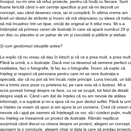
început, nu-mi vine să refuz proiecte, pentru că învăț cu fiecare. Sunt
foarte fericită când n-am cerințe specifice și pot să-mi dezvolt un
concept, sau când desenez ceva, iar ei cumpără. În ultima vreme am
brief-uri destul de strâmte și încerc să mă obișnuiesc cu ideea că trebu
să mă încadrez într-un tipar, oricât de original ar fi stilul meu. Mi s-a
întâmplat să primesc cereri de ilustrații în care să apară numărul 29 și
un disc cu placebo și un pahar de vin și ciocolată și pălărie și steluțe.
Și cum gestionezi situațiile astea?
Le explic că nu vreau să dau în kitsch și că ce e prea mult, e prea mult
Până la urmă, e o ilustrație. Dacă vrei ca desenul să semene perfect c
realitatea, faci o fotografie, îți fac eu o fotografie. Încerc să explic că
înțeleg și respect că persoana pentru care mi se cere ilustrația e
specială, dar că nu pot să îmi încalc niște principii. Luna trecută, un bă
mi-a trimis zece poze cu prietena lui, pe care voia să o ilustrez. Mi-a
scris povești întregi despre ce face, cu ce se ocupă, tot felul de detalii
despre viață ei. Când i-am dat de înțeles că nu am nevoie de atâtea
informații, s-a supărat și mi-a spus că nu pun destul suflet. Până la ur
a înțeles ce voiam să spun și am ajuns la un consens. Cred că uneori 
nevoie să-i ajuți pe oameni să înțeleagă ce vor, să-i cizelezi puțin, mulți
nu înțeleg ce înseamnă un proiect de ilustrație. Rămân neplăcut
surprinsă când discut cu cineva despre un proiect, alegem un concept,
ajungem la o concluzie, alegem chiar și data la care să predau proiectu