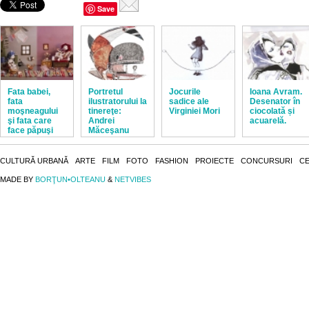
Save
Fata babei,
Portretul
Jocurile
Ioana Avram.
fata
ilustratorului la
sadice ale
Desenator în
moşneagului
tinereţe:
Virginiei Mori
ciocolată și
şi fata care
Andrei
acuarelă.
face păpuşi
Măceşanu
CULTURĂ URBANĂ
ARTE
FILM
FOTO
FASHION
PROIECTE
CONCURSURI
CE
MADE BY
BORŢUN•OLTEANU
&
NETVIBES