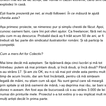
explodez în casă.
Ești foarte prezentă pe net, ai mulți followeri. În ce măsură te ajută
chestia asta?
Așa primesc proiecte, se nimeresc pur și simplu chestii de făcut. Apoi,
cunosc oameni faini, care îmi pot oferi ajutor. Ca freelancer, fără net n
știu cum m-aș descurca. Probabil dacă aș fi trăit acum 50 de ani, ar fi
trebuit să fac parte din sindicatul ilustratorilor români. Și să particip la
competiții.
Cum a mers Art for Colectiv?
Mai bine decât mă așteptam. Se tipăriseră deja cinci lucrări și mă tot
întrebau: putem să mai printam două, și încă două, și încă două? Pân
s-au strâns 17. Și-am zis OK, eu n-o să mai pot vinde asta pentru mult
timp de acum încolo, dar am fost încântată, pentru că mă simțeam
legată de mâini, nu știam cum să ajut. Nu sunt genul care să meargă
prin spitale și să țină oamenii de mână, i-aș deprima mai rău, iar bani 
donez n-aveam. Am fost așa de bucuroasă că s-au strâns 3.000 de lei
numai din printurile mele. Proiectul s-a tot extins și s-au implicat mult 
mulți artiști decât în prima parte.