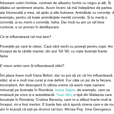
foloseam culori închise, contrast de albastru închis cu negru și alb. Îți
dădea un sentiment straniu. Acum încerc să mă îndepărtez de partea
aia întunecată a mea, să apăs și alte butoane. Animăluțe cu coronițe, 
exemplu, pentru că toate animăluțele merită coronițe. Și tu meriți o
coroniță, și eu merit o coroniță, haha. Dar încă nu am un stil bine
conturat, e un proces în desfășurare.
Ce te influențează cel mai tare?
Poveștile pe care le citesc. Caut cărți vechi cu povești pentru copii. Am
început de la cărțile mamei, din anii ‘50-‘60, cu niște ilustrații foarte
faine.
E vreun artist care îți influențează stilul?
Îmi place foare mult Oana Befort, dar nu pot să zic că îmi influențează
stilul, al ei e mult mai curat și mai definit. Fur câte un pic de la fiecare,
inconștient. Am descoperit în ultima vreme că avem niște oameni
minunați pe ilustrație în România.
Ioana Șopov
, de exemplu, care se
mulează pe orice și e autodidactă.
Tuan Nini
, o tipă din Malaezia care
locuiește în România. Cristina Barsony, care m-a sfătuit foarte mult la
început, mi-a fost mentor. E foarte fain să-ți spună cineva care e de mul
ani în branșă că ești pe drumul cel bun. Mircea Pop. Irina Georgescu