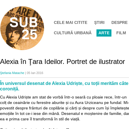
CELE MAI CITITE
ŞTIRI
DESPRE
CULTURĂ URBANĂ
ARTE
FILM
Alexia în Ţara Ideilor. Portret de ilustrator
Ştefania Matache
| 05 Ian 2016
În universul desenat de Alexia Udriște, cu toții merităm câte
coroniță.
Cu Alexia Udriște am stat de vorbă într-o seară cu ploaie rece, într-un
colț de ceainărie cu ferestre aburite și cu Aura Urziceanu pe fundal. Mi
povestit despre frânturi de copilărie și cărți și despre cum își împleteșt
emoțiile în tot ce-i iese din mână. Desenatul e moștenire de familie, da
ea e prima care îl transformă în stil de viață.