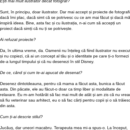
Ești mai mult ilustrator decât fotograf?
Sunt, în principu, doar ilustrator. Dar mai accept și proiecte de fotografi
dacă îmi plac, dacă simt că se potrivesc cu ce am mai făcut și dacă m
inspiră ideea. Bine, asta fac și cu ilustrația, n-ai cum să accepți un
proiect dacă simți că nu ți se potrivește.
Ai refuzat proiecte?
Da, în ultima vreme, da. Oamenii nu înțeleg că fiind ilustrator nu execuț
și nu copiezi, că ai un concept al tău și o identitate pe care ți-o formezi
de-a lungul timpului și că nu desenezi în stil Disney.
De ce, când și cum te-ai apucat de desenat?
Desenez dintotdeauna, pentru că mama a făcut asta, bunica a făcut
asta. Din păcate, ele au făcut-o doar ca timp liber și modalitate de
relaxare. Eu m-am hotărât să fac mai mult de atât și am zis că nu vrea
să fiu veterinar sau arhitect, eu o să fac cărți pentru copii și o să trăies
din asta.
Cum ți-ai descrie stilul?
Jucăuș, dar uneori macabru. Terapeuta mea mi-a spus-o. La început,