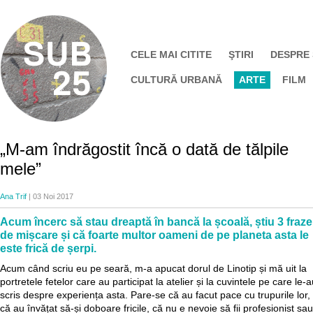
CELE MAI CITITE
ŞTIRI
DESPRE
CULTURĂ URBANĂ
ARTE
FILM
„M-am îndrăgostit încă o dată de tălpile
mele”
Ana Trif
| 03 Noi 2017
Acum încerc să stau dreaptă în bancă la școală, știu 3 fraze
de mișcare și că foarte multor oameni de pe planeta asta le
este frică de șerpi.
Acum când scriu eu pe seară, m-a apucat dorul de Linotip și mă uit la
portretele fetelor care au participat la atelier și la cuvintele pe care le-
scris despre experiența asta. Pare-se că au facut pace cu trupurile lor,
că au învățat să-și doboare fricile, că nu e nevoie să fii profesionist sau