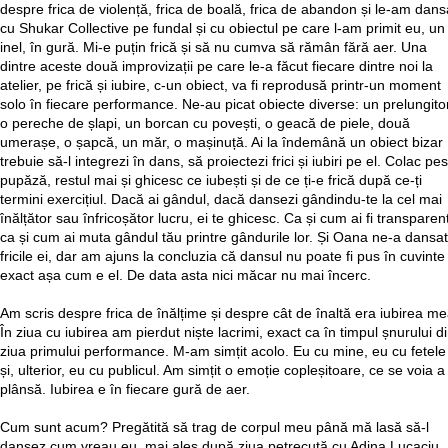
despre frica de violență, frica de boală, frica de abandon și le-am dans
cu Shukar Collective pe fundal și cu obiectul pe care l-am primit eu, un
inel, în gură. Mi-e puțin frică și să nu cumva să rămân fără aer. Una
dintre aceste două improvizații pe care le-a făcut fiecare dintre noi la
atelier, pe frică și iubire, c-un obiect, va fi reprodusă printr-un moment
solo în fiecare performance. Ne-au picat obiecte diverse: un prelungitor
o pereche de șlapi, un borcan cu povești, o geacă de piele, două
umerașe, o șapcă, un măr, o mașinuță. Ai la îndemână un obiect bizar
trebuie să-l integrezi în dans, să proiectezi frici și iubiri pe el. Colac pe
pupăză, restul mai și ghicesc ce iubești și de ce ți-e frică după ce-ți
termini exercițiul. Dacă ai gândul, dacă dansezi gândindu-te la cel mai
înălțător sau înfricoșător lucru, ei te ghicesc. Ca și cum ai fi transparen
ca și cum ai muta gândul tău printre gândurile lor. Și Oana ne-a dansat
fricile ei, dar am ajuns la concluzia că dansul nu poate fi pus în cuvinte
exact așa cum e el. De data asta nici măcar nu mai încerc.
Am scris despre frica de înălțime și despre cât de înaltă era iubirea me
În ziua cu iubirea am pierdut niște lacrimi, exact ca în timpul șnurului d
ziua primului performance. M-am simțit acolo. Eu cu mine, eu cu fetele
și, ulterior, eu cu publicul. Am simțit o emoție copleșitoare, ce se voia a 
plânsă. Iubirea e în fiecare gură de aer.
Cum sunt acum? Pregătită să trag de corpul meu până mă lasă să-l
dansez cum vreau eu, mai ales după ziua petrecută cu Adina Lucaciu,