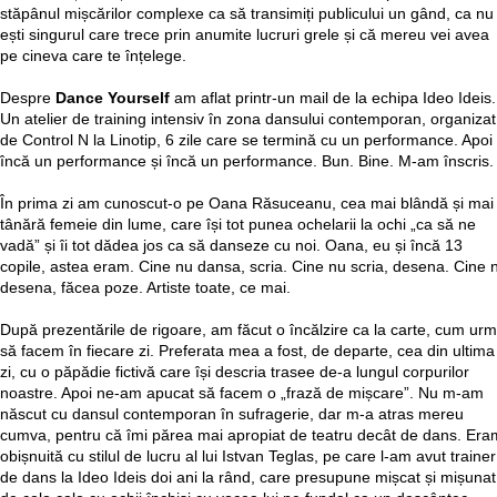
stăpânul mișcărilor complexe ca să transimiți publicului un gând, ca nu
ești singurul care trece prin anumite lucruri grele și că mereu vei avea
pe cineva care te înțelege.
Despre
Dance Yourself
am aflat printr-un mail de la echipa Ideo Ideis.
Un atelier de training intensiv în zona dansului contemporan, organizat
de Control N la Linotip, 6 zile care se termină cu un performance. Apoi
încă un performance și încă un performance. Bun. Bine. M-am înscris.
În prima zi am cunoscut-o pe Oana Răsuceanu, cea mai blândă și mai
tânără femeie din lume, care își tot punea ochelarii la ochi „ca să ne
vadă” și îi tot dădea jos ca să danseze cu noi. Oana, eu și încă 13
copile, astea eram. Cine nu dansa, scria. Cine nu scria, desena. Cine 
desena, făcea poze. Artiste toate, ce mai.
După prezentările de rigoare, am făcut o încălzire ca la carte, cum ur
să facem în fiecare zi. Preferata mea a fost, de departe, cea din ultima
zi, cu o păpădie fictivă care își descria trasee de-a lungul corpurilor
noastre. Apoi ne-am apucat să facem o „frază de mișcare”. Nu m-am
născut cu dansul contemporan în sufragerie, dar m-a atras mereu
cumva, pentru că îmi părea mai apropiat de teatru decât de dans. Era
obișnuită cu stilul de lucru al lui Istvan Teglas, pe care l-am avut trainer
de dans la Ideo Ideis doi ani la rând, care presupune mișcat și mișunat