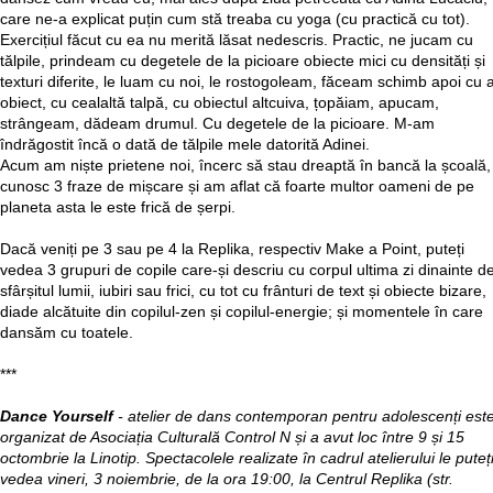
care ne-a explicat puțin cum stă treaba cu yoga (cu practică cu tot).
Exercițiul făcut cu ea nu merită lăsat nedescris. Practic, ne jucam cu
tălpile, prindeam cu degetele de la picioare obiecte mici cu densități și
texturi diferite, le luam cu noi, le rostogoleam, făceam schimb apoi cu a
obiect, cu cealaltă talpă, cu obiectul altcuiva, țopăiam, apucam,
strângeam, dădeam drumul. Cu degetele de la picioare. M-am
îndrăgostit încă o dată de tălpile mele datorită Adinei.
Acum am niște prietene noi, încerc să stau dreaptă în bancă la școală,
cunosc 3 fraze de mișcare și am aflat că foarte multor oameni de pe
planeta asta le este frică de șerpi.
Dacă veniți pe 3 sau pe 4 la Replika, respectiv Make a Point, puteți
vedea 3 grupuri de copile care-și descriu cu corpul ultima zi dinainte d
sfârșitul lumii, iubiri sau frici, cu tot cu frânturi de text și obiecte bizare,
diade alcătuite din copilul-zen și copilul-energie; și momentele în care
dansăm cu toatele.
***
Dance Yourself
- atelier de dans contemporan pentru adolescenți est
organizat de Asociația Culturală Control N și a avut loc între 9 și 15
octombrie la Linotip. Spectacolele realizate în cadrul atelierului le puteț
vedea vineri, 3 noiembrie, de la ora 19:00, la Centrul Replika (str.