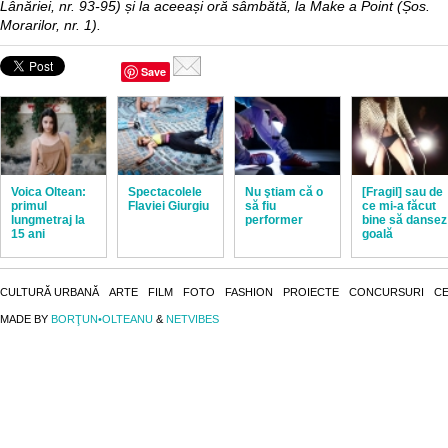
Lânăriei, nr. 93-95) și la aceeași oră sâmbătă, la Make a Point (Șos.
Morarilor, nr. 1).
Save
Voica Oltean:
Spectacolele
Nu ştiam că o
[Fragil] sau de
primul
Flaviei Giurgiu
să fiu
ce mi-a făcut
lungmetraj la
performer
bine să dansez
15 ani
goală
CULTURĂ URBANĂ
ARTE
FILM
FOTO
FASHION
PROIECTE
CONCURSURI
CE
MADE BY
BORŢUN•OLTEANU
&
NETVIBES