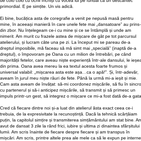
de colo colo cu ochii închiși cu vocea lui pe fundal ca un descântec
primordial. E pe simțite. Un vis adică.
Ei bine, bucățica asta de coregrafie a venit pe nepusă masă pentru
mine, în aceeași manieră în care unele fete mai „dansatoare” au prins
din zbor. Nu înțelegeam ce-i cu mine și ce se întâmplă și unde am
nimerit. Am murit cu frazele astea de mișcare de gât pe tot parcursul
atelierului, și lucram câte una pe zi. La început mi se pareau de-a
dreptul imposibile, mă faceau să mă simt mai „specială” (inaptă de-a
dreptul), o împovoram pe Oana cu un milion de întrebări, pe când
majorității fetelor, care aveau niște experiență într-ale dansului, le ieșe
din prima. Oana avea mereu la ea textul acesta foarte frumos și
universal valabil: „mișcarea asta este așa…ca o apă!". Și, într-adevăr,
aveam în jurul meu niște râuri de fete. Până la urmă mi-a ieșit și mie.
Cam asta aveam de învățat: să-mi coordonez mișcările, să fiu în sincr
cu partenerul și să-i anticipez mișcările, să transmit și să primesc un
impuls printr-un gest, să integrez o mișcare ce mi-a fost dată de-a gata
Cred că fiecare dintre noi și-a luat din atelierul ăsta exact ceea ce-i
trebuia, de la expresivitate la recunoștință. Dacă la tehnică scârțâiam
puțin, la capitolul simțire și transmiterea simțământului am stat bine. A
avut de dansat 3 zile la rând frici, iubire și ultima zi dinaintea sfârșitului
lumii. Am scris înainte de fiecare despre fiecare și am transpus în
mișcări. Am scris, printre altele prea ale mele ca să le expun pe interne