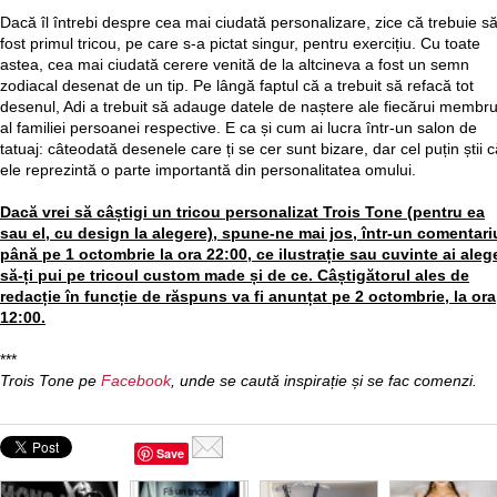
Dacă îl întrebi despre cea mai ciudată personalizare, zice că trebuie să 
fost primul tricou, pe care s-a pictat singur, pentru exercițiu. Cu toate
astea, cea mai ciudată cerere venită de la altcineva a fost un semn
zodiacal desenat de un tip. Pe lângă faptul că a trebuit să refacă tot
desenul, Adi a trebuit să adauge datele de naștere ale fiecărui membr
al familiei persoanei respective. E ca și cum ai lucra într-un salon de
tatuaj: câteodată desenele care ți se cer sunt bizare, dar cel puțin știi 
ele reprezintă o parte importantă din personalitatea omului.
Dacă vrei să câștigi un tricou personalizat Trois Tone (pentru ea
sau el, cu design la alegere), spune-ne mai jos, într-un comentari
până pe 1 octombrie la ora 22:00, ce ilustrație sau cuvinte ai aleg
să-ți pui pe tricoul custom made și de ce. Câștigătorul ales de
redacție în funcție de răspuns va fi anunțat pe 2 octombrie, la ora
12:00.
***
Trois Tone pe
Facebook
, unde se caută inspirație și se fac comenzi.
Save