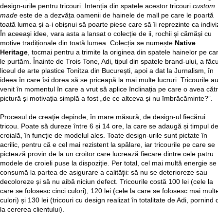
design-urile pentru tricouri. Intenția din spatele acestor tricouri
custom
made
este de a dezvăța oamenii de hainele de mall pe care le poartă
toată lumea și a-i obișnui să poarte piese care să îi reprezinte ca indiviz
În aceeași idee, vara asta a lansat o colecție de ii, rochii și cămăși cu
motive tradiționale din toată lumea. Colecția se numește
Native
Heritage
, tocmai pentru a trimite la originea din spatele hainelor pe ca
le purtăm. Înainte de Trois Tone, Adi, tipul din spatele brand-ului, a făc
liceul de arte plastice Tonitza din București, apoi a dat la Jurnalism, în
ideea în care își dorea să se priceapă la mai multe lucruri. Tricourile a
venit în momentul în care a vrut să aplice înclinația pe care o avea căt
pictură și motivația simplă a fost „de ce altceva și nu îmbrăcăminte?”.
Procesul de creaţie depinde, în mare măsură, de design-ul fiecărui
tricou. Poate să dureze între 6 și 14 ore, la care se adaugă și timpul d
croială, în funcție de modelul ales. Toate design-urile sunt pictate în
acrilic, pentru că e cel mai rezistent la spălare, iar tricourile pe care se
pictează provin de la un croitor care lucrează fiecare dintre cele patru
modele de croieli puse la dispoziţie. Per total, cel mai multă energie se
consumă la partea de asigurare a calităţii: să nu se deterioreze sau
decoloreze și să nu aibă niciun defect. Tricourile costă 100 lei (cele la
care se folosesc cinci culori), 120 lei (cele la care se folosesc mai mult
culori) și 130 lei (tricouri cu design realizat în totalitate de Adi, pornind 
la cererea clientului).