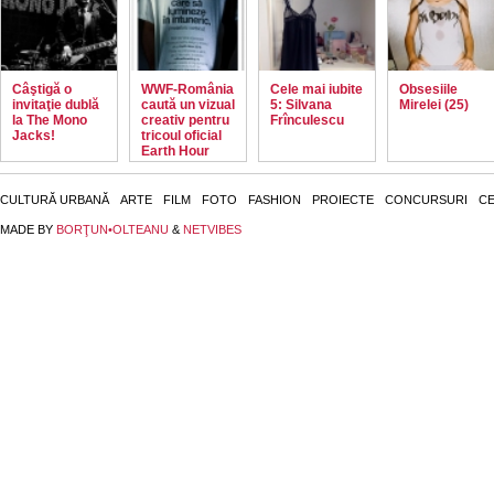
Câştigă o
WWF-România
Cele mai iubite
Obsesiile
invitaţie dublă
caută un vizual
5: Silvana
Mirelei (25)
la The Mono
creativ pentru
Frînculescu
Jacks!
tricoul oficial
Earth Hour
CULTURĂ URBANĂ
ARTE
FILM
FOTO
FASHION
PROIECTE
CONCURSURI
CE
MADE BY
BORŢUN•OLTEANU
&
NETVIBES