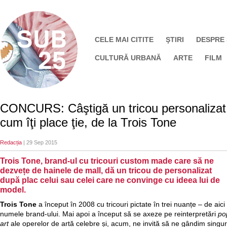
CELE MAI CITITE
ŞTIRI
DESPRE
CULTURĂ URBANĂ
ARTE
FILM
CONCURS: Câştigă un tricou personalizat
cum îţi place ţie, de la Trois Tone
Redacția
| 29 Sep 2015
Trois Tone, brand-ul cu tricouri custom made care să ne
dezvețe de hainele de mall, dă un tricou de personalizat
după plac celui sau celei care ne convinge cu ideea lui de
model.
Trois Tone
a început în 2008 cu tricouri pictate în trei nuanțe – de aici 
numele brand-ului. Mai apoi a început să se axeze pe reinterpretări
po
art
ale operelor de artă celebre și, acum, ne invită să ne gândim singur