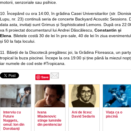
motorii, senzoriale sau psihice.
10. Începând cu ora 14:00, în grădina Casei Universitarilor (str. Dionisi
Lupu, nr. 23) continuă seria de concerte Backyard Acoustic Sessions. 
data asta, invitați sunt Grimus și Sophisticated Lemons. După ora 22:0
va fi proiectat documentarul lui Andrei Dăscălescu,
Constantin și
Elena
. Biletele costă 30 de lei în pre-sale, 40 de lei în ziua evenimentu
și 50 la fața locului.
11. Băieții de la Discotecă pregătesc joi, la Grădina Floreasca, un party
tropical la buza piscinei. Începe la ora 19:00 și ține până la miezul nopți
iar numele de cod este #Tropicana.
Save
Interviu cu
Ivana
Ani de liceu:
Viaţa ca o
Future
Mladenovic
David Sedaris
piscină
Nuggets,
stinge luminile
omul: Ion din
din penitenciar
Dorobanţi