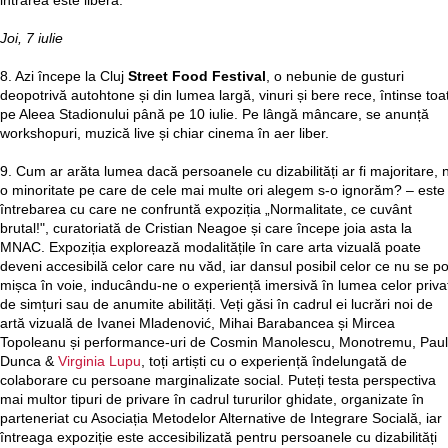
intrarea este liberă.
Joi, 7 iulie
8. Azi începe la Cluj
Street Food Festival
, o nebunie de gusturi
deopotrivă autohtone și din lumea largă, vinuri și bere rece, întinse toa
pe Aleea Stadionului până pe 10 iulie. Pe lângă mâncare, se anunță
workshopuri, muzică live și chiar cinema în aer liber.
9. Cum ar arăta lumea dacă persoanele cu dizabilități ar fi majoritare, 
o minoritate pe care de cele mai multe ori alegem s-o ignorăm? – este
întrebarea cu care ne confruntă expoziția „Normalitate, ce cuvânt
brutal!", curatoriată de Cristian Neagoe și care începe joia asta la
MNAC. Expoziția explorează modalitățile în care arta vizuală poate
deveni accesibilă celor care nu văd, iar dansul posibil celor ce nu se po
mișca în voie, inducându-ne o experiență imersivă în lumea celor privaț
de simțuri sau de anumite abilități. Veți găsi în cadrul ei lucrări noi de
artă vizuală de Ivanei Mladenović, Mihai Barabancea și Mircea
Topoleanu și performance-uri de Cosmin Manolescu, Monotremu, Paul
Dunca &
Virginia Lupu
, toți artiști cu o experiență îndelungată de
colaborare cu persoane marginalizate social. Puteți testa perspectiva
mai multor tipuri de privare în cadrul tururilor ghidate, organizate în
parteneriat cu Asociația Metodelor Alternative de Integrare Socială, iar
întreaga expoziție este accesibilizată pentru persoanele cu dizabilități