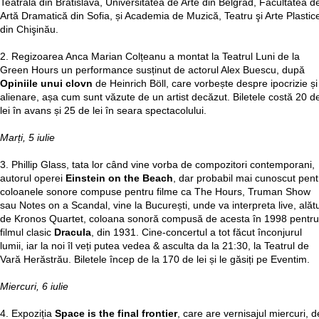
Teatrală din Bratislava, Universitatea de Arte din Belgrad, Facultatea d
Artă Dramatică din Sofia, și Academia de Muzică, Teatru şi Arte Plastic
din Chişinău.
2. Regizoarea Anca Marian Colțeanu a montat la Teatrul Luni de la
Green Hours un performance susținut de actorul Alex Buescu, după
Opiniile unui clovn
de Heinrich Böll, care vorbește despre ipocrizie și
alienare, așa cum sunt văzute de un artist decăzut. Biletele costă 20 d
lei în avans și 25 de lei în seara spectacolului.
Marți, 5 iulie
3. Phillip Glass, tata lor când vine vorba de compozitori contemporani,
autorul operei
Einstein on the Beach
, dar probabil mai cunoscut pent
coloanele sonore compuse pentru filme ca The Hours, Truman Show
sau Notes on a Scandal, vine la București, unde va interpreta live, alătu
de Kronos Quartet, coloana sonoră compusă de acesta în 1998 pentru
filmul clasic
Dracula
, din 1931. Cine-concertul a tot făcut înconjurul
lumii, iar la noi îl veți putea vedea & asculta da la 21:30, la Teatrul de
Vară Herăstrău. Biletele încep de la 170 de lei și le găsiți pe Eventim.
Miercuri, 6 iulie
4. Expoziția
Space is the final frontier
, care are vernisajul miercuri, d