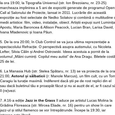
la ora 19:00, la Tipografia Universul (str. Ion Brezoianu, nr. 23-25)
marcheaza implinirea a 5 ani de expozitii generate de programul Open
Call al Salonului de Proiecte, lansat in 2011. Lucrările din această
expoziție au fost selectate de Nedko Solakov și combină o multitudine 
medii artistice: film, video, instalație, obiect. Artiștii expuși sunt Luminița
Apostu, Maria Baroncea & Allison Peacock, Lucian Bran, Larisa David,
Ivana Mladenovic și Ioana Păun.
5. De la ora 20:00, în Club Control se va juca ultima reprezentație a
spectacolului Refracție. O perspectivă asupra autismului, cu Nicoleta
Lefter, Silvia Călin și Andrei Ostrowski. Ideea acestuia a pornit de la
volumul „Mâini cuminți. Copilul meu autist” de Ana Dragu. Biletele cost
25 de lei.
6. La Manasia Hub (str. Stelea Spătaru, nr. 13) se va proiecta de la ora
21:00,
Actorul și sălbaticii
(r: Manole Marcus), un film cult, cu un To
Caragiu la turație maximă. Indiferent dacă știi pe de rost replici din el
sau dacă buletinul tău e proaspăt făcut și nu ai auzit de el, ar fi cazul s
îl (re)vezi.
7. A 16-a ediție
Jazz in the Grass
îl aduce pe artistul Lucas Molina la
Grădina Floreasca (str. Mircea Eliade, nr. 16) pentru un show în care
jazz-ul și stilul flamenco se vor întrepătrunde. Începe la 19:30, iar