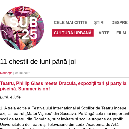
CELE MAI CITITE
ŞTIRI
DESPRE
CULTURĂ URBANĂ
ARTE
FILM
11 chestii de luni până joi
Redacția
| 04 Iul 2016
Teatru, Phillip Glass meets Dracula, expoziții tari și party la
piscină. Summer is on!
Luni, 4 iulie
1. A treia ediție a Festivalului Internațional al Școlilor de Teatru începe
azi, la Teatrul „Matei Vișniec" din Suceava. Pe lângă cele mai importan
școli de teatru din România, sunt invitate și școli europene de profil:
Universitatea de Teatru şi Televiziune din Lodz, Academia de Artă